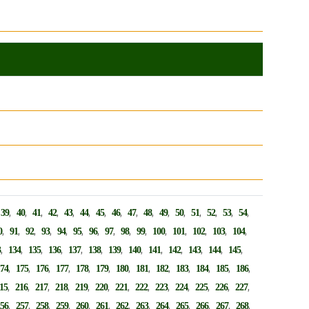
,
,
,
,
,
,
,
,
,
,
,
,
,
,
,
,
,
39
40
41
42
43
44
45
46
47
48
49
50
51
52
53
54
,
,
,
,
,
,
,
,
,
,
,
,
,
,
,
0
91
92
93
94
95
96
97
98
99
100
101
102
103
104
,
,
,
,
,
,
,
,
,
,
,
,
,
3
134
135
136
137
138
139
140
141
142
143
144
145
,
,
,
,
,
,
,
,
,
,
,
,
,
174
175
176
177
178
179
180
181
182
183
184
185
186
,
,
,
,
,
,
,
,
,
,
,
,
,
15
216
217
218
219
220
221
222
223
224
225
226
227
,
,
,
,
,
,
,
,
,
,
,
,
,
256
257
258
259
260
261
262
263
264
265
266
267
268