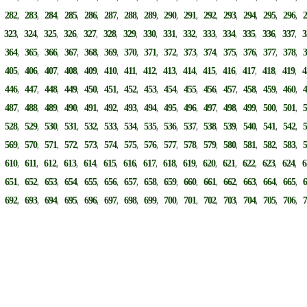
,
,
,
,
,
,
,
,
,
,
,
,
,
,
,
,
282
283
284
285
286
287
288
289
290
291
292
293
294
295
296
,
,
,
,
,
,
,
,
,
,
,
,
,
,
,
,
323
324
325
326
327
328
329
330
331
332
333
334
335
336
337
3
,
,
,
,
,
,
,
,
,
,
,
,
,
,
,
,
364
365
366
367
368
369
370
371
372
373
374
375
376
377
378
,
,
,
,
,
,
,
,
,
,
,
,
,
,
,
,
405
406
407
408
409
410
411
412
413
414
415
416
417
418
419
4
,
,
,
,
,
,
,
,
,
,
,
,
,
,
,
,
446
447
448
449
450
451
452
453
454
455
456
457
458
459
460
,
,
,
,
,
,
,
,
,
,
,
,
,
,
,
,
487
488
489
490
491
492
493
494
495
496
497
498
499
500
501
,
,
,
,
,
,
,
,
,
,
,
,
,
,
,
,
528
529
530
531
532
533
534
535
536
537
538
539
540
541
542
,
,
,
,
,
,
,
,
,
,
,
,
,
,
,
,
569
570
571
572
573
574
575
576
577
578
579
580
581
582
583
,
,
,
,
,
,
,
,
,
,
,
,
,
,
,
,
610
611
612
613
614
615
616
617
618
619
620
621
622
623
624
6
,
,
,
,
,
,
,
,
,
,
,
,
,
,
,
,
651
652
653
654
655
656
657
658
659
660
661
662
663
664
665
,
,
,
,
,
,
,
,
,
,
,
,
,
,
,
,
692
693
694
695
696
697
698
699
700
701
702
703
704
705
706