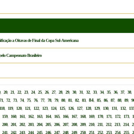
ssificação a Oitavas de Final da Copa Sul-Americana
0 pelo Campeonato Brasileiro
,
,
,
,
,
,
,
,
,
,
,
,
,
,
,
,
,
,
,
9
20
21
22
23
24
25
26
27
28
29
30
31
32
33
34
35
36
37
38
,
,
,
,
,
,
,
,
,
,
,
,
,
84
,
,
,
,
,
,
71
72
73
74
75
76
77
78
79
80
81
82
83
85
86
87
88
89
9
,
,
,
,
,
,
,
,
,
,
,
,
,
,
,
118
119
120
121
122
123
124
125
126
127
128
129
130
131
132
13
,
,
,
,
,
,
,
,
,
,
,
,
,
,
,
,
159
160
161
162
163
164
165
166
167
168
169
170
171
172
173
,
,
,
,
,
,
,
,
,
,
,
,
,
,
,
,
200
201
202
203
204
205
206
207
208
209
210
211
212
213
214
2
,
,
,
,
,
,
,
,
,
,
,
,
,
,
,
,
241
242
243
244
245
246
247
248
249
250
251
252
253
254
255