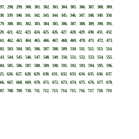
,
,
,
,
,
,
,
,
,
,
,
,
,
297
298
299
300
301
302
303
304
305
306
307
308
309
,
,
,
,
,
,
,
,
,
,
,
,
,
38
339
340
341
342
343
344
345
346
347
348
349
350
,
,
,
,
,
,
,
,
,
,
,
,
,
379
380
381
382
383
384
385
386
387
388
389
390
391
,
,
,
,
,
,
,
,
,
,
,
,
,
20
421
422
423
424
425
426
427
428
429
430
431
432
,
,
,
,
,
,
,
,
,
,
,
,
,
461
462
463
464
465
466
467
468
469
470
471
472
473
,
,
,
,
,
,
,
,
,
,
,
,
,
502
503
504
505
506
507
508
509
510
511
512
513
514
,
,
,
,
,
,
,
,
,
,
,
,
,
543
544
545
546
547
548
549
550
551
552
553
554
555
,
,
,
,
,
,
,
,
,
,
,
,
,
584
585
586
587
588
589
590
591
592
593
594
595
596
,
,
,
,
,
,
,
,
,
,
,
,
,
25
626
627
628
629
630
631
632
633
634
635
636
637
,
,
,
,
,
,
,
,
,
,
,
,
,
666
667
668
669
670
671
672
673
674
675
676
677
678
,
,
,
,
,
,
,
,
,
,
,
,
,
707
708
709
710
711
712
713
714
715
716
717
718
719