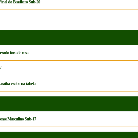
Final do Brasileiro Sub-20
perado fora de casa
V
Paraíba e sobe na tabela
rense Masculino Sub-17