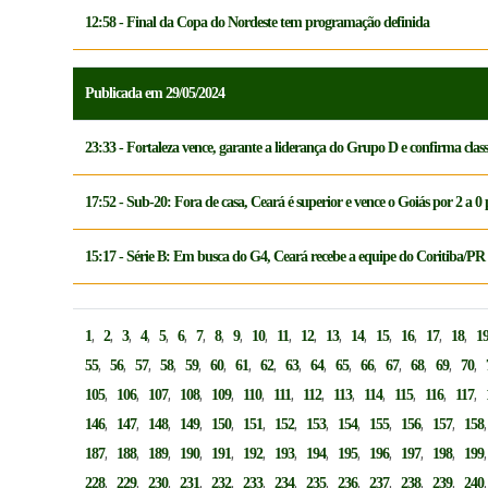
12:58 - Final da Copa do Nordeste tem programação definida
Publicada em 29/05/2024
23:33 - Fortaleza vence, garante a liderança do Grupo D e confirma cla
17:52 - Sub-20: Fora de casa, Ceará é superior e vence o Goiás por 2 a 
15:17 - Série B: Em busca do G4, Ceará recebe a equipe do Coritiba/PR
,
,
,
,
,
,
,
,
,
,
,
,
,
,
,
,
,
,
1
2
3
4
5
6
7
8
9
10
11
12
13
14
15
16
17
18
1
,
,
,
,
,
,
,
,
,
,
,
,
,
,
,
,
55
56
57
58
59
60
61
62
63
64
65
66
67
68
69
70
,
,
,
,
,
,
,
,
,
,
,
,
,
105
106
107
108
109
110
111
112
113
114
115
116
117
,
,
,
,
,
,
,
,
,
,
,
,
146
147
148
149
150
151
152
153
154
155
156
157
158
,
,
,
,
,
,
,
,
,
,
,
,
187
188
189
190
191
192
193
194
195
196
197
198
199
,
,
,
,
,
,
,
,
,
,
,
,
228
229
230
231
232
233
234
235
236
237
238
239
240