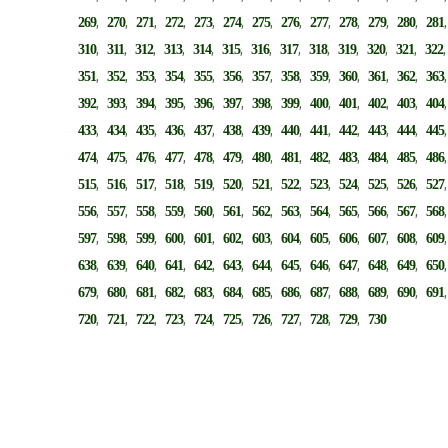
,
,
,
,
,
,
,
,
,
,
,
,
269
270
271
272
273
274
275
276
277
278
279
280
281
,
,
,
,
,
,
,
,
,
,
,
,
310
311
312
313
314
315
316
317
318
319
320
321
322
,
,
,
,
,
,
,
,
,
,
,
,
351
352
353
354
355
356
357
358
359
360
361
362
363
,
,
,
,
,
,
,
,
,
,
,
,
392
393
394
395
396
397
398
399
400
401
402
403
404
,
,
,
,
,
,
,
,
,
,
,
,
433
434
435
436
437
438
439
440
441
442
443
444
445
,
,
,
,
,
,
,
,
,
,
,
,
474
475
476
477
478
479
480
481
482
483
484
485
486
,
,
,
,
,
,
,
,
,
,
,
,
515
516
517
518
519
520
521
522
523
524
525
526
527
,
,
,
,
,
,
,
,
,
,
,
,
556
557
558
559
560
561
562
563
564
565
566
567
568
,
,
,
,
,
,
,
,
,
,
,
,
597
598
599
600
601
602
603
604
605
606
607
608
609
,
,
,
,
,
,
,
,
,
,
,
,
638
639
640
641
642
643
644
645
646
647
648
649
650
,
,
,
,
,
,
,
,
,
,
,
,
679
680
681
682
683
684
685
686
687
688
689
690
691
,
,
,
,
,
,
,
,
,
,
720
721
722
723
724
725
726
727
728
729
730