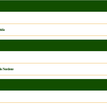
tida
do Nordeste