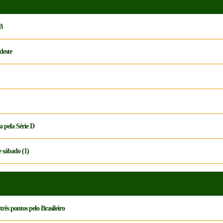
 B
deste
a pela Série D
e sábado (1)
rês pontos pelo Brasileiro