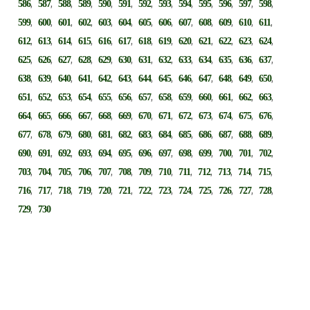
,
,
,
,
,
,
,
,
,
,
,
,
,
586
587
588
589
590
591
592
593
594
595
596
597
598
,
,
,
,
,
,
,
,
,
,
,
,
,
599
600
601
602
603
604
605
606
607
608
609
610
611
,
,
,
,
,
,
,
,
,
,
,
,
,
612
613
614
615
616
617
618
619
620
621
622
623
624
,
,
,
,
,
,
,
,
,
,
,
,
,
625
626
627
628
629
630
631
632
633
634
635
636
637
,
,
,
,
,
,
,
,
,
,
,
,
,
638
639
640
641
642
643
644
645
646
647
648
649
650
,
,
,
,
,
,
,
,
,
,
,
,
,
651
652
653
654
655
656
657
658
659
660
661
662
663
,
,
,
,
,
,
,
,
,
,
,
,
,
664
665
666
667
668
669
670
671
672
673
674
675
676
,
,
,
,
,
,
,
,
,
,
,
,
,
677
678
679
680
681
682
683
684
685
686
687
688
689
,
,
,
,
,
,
,
,
,
,
,
,
,
690
691
692
693
694
695
696
697
698
699
700
701
702
,
,
,
,
,
,
,
,
,
,
,
,
,
703
704
705
706
707
708
709
710
711
712
713
714
715
,
,
,
,
,
,
,
,
,
,
,
,
,
716
717
718
719
720
721
722
723
724
725
726
727
728
,
729
730