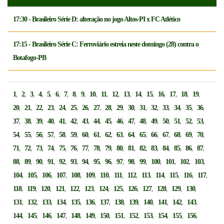
17:30 - Brasileiro Série D: alteração no jogo Altos-PI x FC Atlético
17:15 - Brasileiro Série C: Ferroviário estreia neste domingo (28) contra o
Botafogo-PB
,
,
,
,
,
,
,
,
,
,
,
,
,
,
,
,
,
,
,
1
2
3
4
5
6
7
8
9
10
11
12
13
14
15
16
17
18
19
,
,
,
,
,
,
,
,
,
,
,
,
,
,
,
,
,
20
21
22
23
24
25
26
27
28
29
30
31
32
33
34
35
36
,
,
,
,
,
,
,
,
,
,
,
,
,
,
,
,
,
37
38
39
40
41
42
43
44
45
46
47
48
49
50
51
52
53
,
,
,
,
,
,
,
,
,
,
,
,
,
,
,
,
,
54
55
56
57
58
59
60
61
62
63
64
65
66
67
68
69
70
,
,
,
,
,
,
,
,
,
,
,
,
,
,
,
,
,
71
72
73
74
75
76
77
78
79
80
81
82
83
84
85
86
87
,
,
,
,
,
,
,
,
,
,
,
,
,
,
,
,
88
89
90
91
92
93
94
95
96
97
98
99
100
101
102
103
,
,
,
,
,
,
,
,
,
,
,
,
,
,
104
105
106
107
108
109
110
111
112
113
114
115
116
117
,
,
,
,
,
,
,
,
,
,
,
,
,
118
119
120
121
122
123
124
125
126
127
128
129
130
,
,
,
,
,
,
,
,
,
,
,
,
,
131
132
133
134
135
136
137
138
139
140
141
142
143
,
,
,
,
,
,
,
,
,
,
,
,
,
144
145
146
147
148
149
150
151
152
153
154
155
156