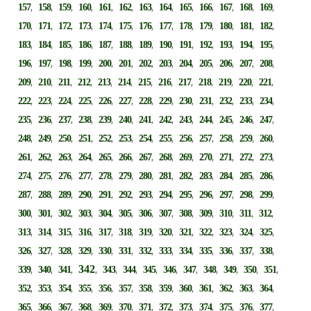
,
,
,
,
,
,
,
,
,
,
,
,
,
157
158
159
160
161
162
163
164
165
166
167
168
169
,
,
,
,
,
,
,
,
,
,
,
,
,
170
171
172
173
174
175
176
177
178
179
180
181
182
,
,
,
,
,
,
,
,
,
,
,
,
,
183
184
185
186
187
188
189
190
191
192
193
194
195
,
,
,
,
,
,
,
,
,
,
,
,
,
196
197
198
199
200
201
202
203
204
205
206
207
208
,
,
,
,
,
,
,
,
,
,
,
,
,
209
210
211
212
213
214
215
216
217
218
219
220
221
,
,
,
,
,
,
,
,
,
,
,
,
,
222
223
224
225
226
227
228
229
230
231
232
233
234
,
,
,
,
,
,
,
,
,
,
,
,
,
235
236
237
238
239
240
241
242
243
244
245
246
247
,
,
,
,
,
,
,
,
,
,
,
,
,
248
249
250
251
252
253
254
255
256
257
258
259
260
,
,
,
,
,
,
,
,
,
,
,
,
,
261
262
263
264
265
266
267
268
269
270
271
272
273
,
,
,
,
,
,
,
,
,
,
,
,
,
274
275
276
277
278
279
280
281
282
283
284
285
286
,
,
,
,
,
,
,
,
,
,
,
,
,
287
288
289
290
291
292
293
294
295
296
297
298
299
,
,
,
,
,
,
,
,
,
,
,
,
,
300
301
302
303
304
305
306
307
308
309
310
311
312
,
,
,
,
,
,
,
,
,
,
,
,
,
313
314
315
316
317
318
319
320
321
322
323
324
325
,
,
,
,
,
,
,
,
,
,
,
,
,
326
327
328
329
330
331
332
333
334
335
336
337
338
,
,
,
342
,
,
,
,
,
,
,
,
,
,
339
340
341
343
344
345
346
347
348
349
350
351
,
,
,
,
,
,
,
,
,
,
,
,
,
352
353
354
355
356
357
358
359
360
361
362
363
364
,
,
,
,
,
,
,
,
,
,
,
,
,
365
366
367
368
369
370
371
372
373
374
375
376
377