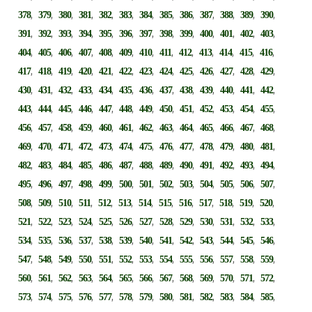
,
,
,
,
,
,
,
,
,
,
,
,
,
378
379
380
381
382
383
384
385
386
387
388
389
390
,
,
,
,
,
,
,
,
,
,
,
,
,
391
392
393
394
395
396
397
398
399
400
401
402
403
,
,
,
,
,
,
,
,
,
,
,
,
,
404
405
406
407
408
409
410
411
412
413
414
415
416
,
,
,
,
,
,
,
,
,
,
,
,
,
417
418
419
420
421
422
423
424
425
426
427
428
429
,
,
,
,
,
,
,
,
,
,
,
,
,
430
431
432
433
434
435
436
437
438
439
440
441
442
,
,
,
,
,
,
,
,
,
,
,
,
,
443
444
445
446
447
448
449
450
451
452
453
454
455
,
,
,
,
,
,
,
,
,
,
,
,
,
456
457
458
459
460
461
462
463
464
465
466
467
468
,
,
,
,
,
,
,
,
,
,
,
,
,
469
470
471
472
473
474
475
476
477
478
479
480
481
,
,
,
,
,
,
,
,
,
,
,
,
,
482
483
484
485
486
487
488
489
490
491
492
493
494
,
,
,
,
,
,
,
,
,
,
,
,
,
495
496
497
498
499
500
501
502
503
504
505
506
507
,
,
,
,
,
,
,
,
,
,
,
,
,
508
509
510
511
512
513
514
515
516
517
518
519
520
,
,
,
,
,
,
,
,
,
,
,
,
,
521
522
523
524
525
526
527
528
529
530
531
532
533
,
,
,
,
,
,
,
,
,
,
,
,
,
534
535
536
537
538
539
540
541
542
543
544
545
546
,
,
,
,
,
,
,
,
,
,
,
,
,
547
548
549
550
551
552
553
554
555
556
557
558
559
,
,
,
,
,
,
,
,
,
,
,
,
,
560
561
562
563
564
565
566
567
568
569
570
571
572
,
,
,
,
,
,
,
,
,
,
,
,
,
573
574
575
576
577
578
579
580
581
582
583
584
585