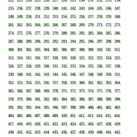
222
223
224
225
226
227
228
229
230
231
232
233
234
,
,
,
,
,
,
,
,
,
,
,
,
,
235
236
237
238
239
240
241
242
243
244
245
246
247
,
,
,
,
,
,
,
,
,
,
,
,
,
248
249
250
251
252
253
254
255
256
257
258
259
260
,
,
,
,
,
,
,
,
,
,
,
,
,
261
262
263
264
265
266
267
268
269
270
271
272
273
,
,
,
,
,
,
,
,
,
,
,
,
,
274
275
276
277
278
279
280
281
282
283
284
285
286
,
,
,
,
,
,
,
,
,
,
,
,
,
287
288
289
290
291
292
293
294
295
296
297
298
299
,
,
,
,
,
,
,
,
,
,
,
,
,
300
301
302
303
304
305
306
307
308
309
310
311
312
,
,
,
,
,
,
,
,
,
,
,
,
,
313
314
315
316
317
318
319
320
321
322
323
324
325
,
,
,
,
,
,
,
,
,
,
,
,
,
326
327
328
329
330
331
332
333
334
335
336
337
338
,
,
,
,
,
,
,
,
,
,
,
,
,
339
340
341
342
343
344
345
346
347
348
349
350
351
,
,
,
,
,
,
,
,
,
,
,
,
,
352
353
354
355
356
357
358
359
360
361
362
363
364
,
,
,
,
,
,
,
,
,
,
,
,
,
365
366
367
368
369
370
371
372
373
374
375
376
377
,
,
,
,
,
,
,
,
,
,
,
,
,
378
379
380
381
382
383
384
385
386
387
388
389
390
,
,
,
,
,
,
,
,
,
,
,
,
,
391
392
393
394
395
396
397
398
399
400
401
402
403
,
,
,
,
,
,
,
,
,
,
,
,
,
404
405
406
407
408
409
410
411
412
413
414
415
416
,
,
,
,
,
,
,
,
,
,
,
,
,
417
418
419
420
421
422
423
424
425
426
427
428
429
,
,
,
,
,
,
,
,
,
,
,
,
,
430
431
432
433
434
435
436
437
438
439
440
441
442