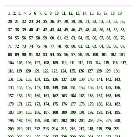
,
,
,
,
,
,
,
,
,
,
,
,
,
,
,
,
,
,
,
1
2
3
4
5
6
7
8
9
10
11
12
13
14
15
16
17
18
19
,
,
,
,
,
,
,
,
,
,
,
,
,
,
,
,
,
20
21
22
23
24
25
26
27
28
29
30
31
32
33
34
35
36
,
,
,
,
,
,
,
,
,
,
,
,
,
,
,
,
,
37
38
39
40
41
42
43
44
45
46
47
48
49
50
51
52
53
,
,
,
,
,
,
,
,
,
,
,
,
,
,
,
,
,
54
55
56
57
58
59
60
61
62
63
64
65
66
67
68
69
70
,
,
,
,
,
,
,
,
,
,
,
,
,
,
,
,
,
71
72
73
74
75
76
77
78
79
80
81
82
83
84
85
86
87
,
,
,
,
,
,
,
,
,
,
,
,
,
,
,
,
88
89
90
91
92
93
94
95
96
97
98
99
100
101
102
103
,
,
,
,
,
,
,
,
,
,
,
,
,
,
104
105
106
107
108
109
110
111
112
113
114
115
116
117
,
,
,
,
,
,
,
,
,
,
,
,
,
118
119
120
121
122
123
124
125
126
127
128
129
130
,
,
,
,
,
,
,
,
,
,
,
,
,
131
132
133
134
135
136
137
138
139
140
141
142
143
,
,
,
,
,
,
,
,
,
,
,
,
,
144
145
146
147
148
149
150
151
152
153
154
155
156
,
,
,
,
,
,
,
,
,
,
,
,
,
157
158
159
160
161
162
163
164
165
166
167
168
169
,
,
,
,
,
,
,
,
,
,
,
,
,
170
171
172
173
174
175
176
177
178
179
180
181
182
,
,
,
,
,
,
,
,
,
,
,
,
,
183
184
185
186
187
188
189
190
191
192
193
194
195
,
,
,
,
,
,
,
,
,
,
,
,
,
196
197
198
199
200
201
202
203
204
205
206
207
208
,
,
,
,
,
,
,
,
,
,
,
,
,
209
210
211
212
213
214
215
216
217
218
219
220
221
,
,
,
,
,
,
,
,
,
,
,
,
,