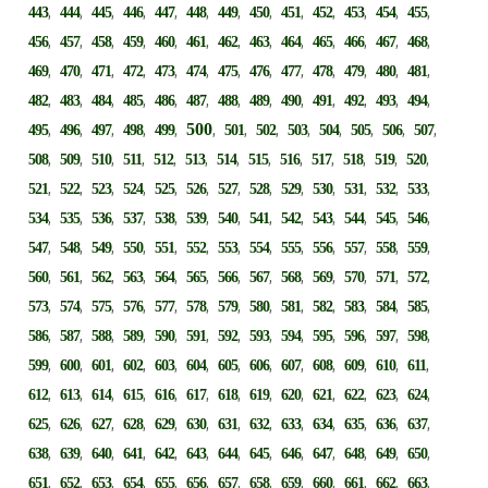
,
,
,
,
,
,
,
,
,
,
,
,
,
443
444
445
446
447
448
449
450
451
452
453
454
455
,
,
,
,
,
,
,
,
,
,
,
,
,
456
457
458
459
460
461
462
463
464
465
466
467
468
,
,
,
,
,
,
,
,
,
,
,
,
,
469
470
471
472
473
474
475
476
477
478
479
480
481
,
,
,
,
,
,
,
,
,
,
,
,
,
482
483
484
485
486
487
488
489
490
491
492
493
494
,
,
,
,
,
500
,
,
,
,
,
,
,
,
495
496
497
498
499
501
502
503
504
505
506
507
,
,
,
,
,
,
,
,
,
,
,
,
,
508
509
510
511
512
513
514
515
516
517
518
519
520
,
,
,
,
,
,
,
,
,
,
,
,
,
521
522
523
524
525
526
527
528
529
530
531
532
533
,
,
,
,
,
,
,
,
,
,
,
,
,
534
535
536
537
538
539
540
541
542
543
544
545
546
,
,
,
,
,
,
,
,
,
,
,
,
,
547
548
549
550
551
552
553
554
555
556
557
558
559
,
,
,
,
,
,
,
,
,
,
,
,
,
560
561
562
563
564
565
566
567
568
569
570
571
572
,
,
,
,
,
,
,
,
,
,
,
,
,
573
574
575
576
577
578
579
580
581
582
583
584
585
,
,
,
,
,
,
,
,
,
,
,
,
,
586
587
588
589
590
591
592
593
594
595
596
597
598
,
,
,
,
,
,
,
,
,
,
,
,
,
599
600
601
602
603
604
605
606
607
608
609
610
611
,
,
,
,
,
,
,
,
,
,
,
,
,
612
613
614
615
616
617
618
619
620
621
622
623
624
,
,
,
,
,
,
,
,
,
,
,
,
,
625
626
627
628
629
630
631
632
633
634
635
636
637
,
,
,
,
,
,
,
,
,
,
,
,
,
638
639
640
641
642
643
644
645
646
647
648
649
650
,
,
,
,
,
,
,
,
,
,
,
,
,
651
652
653
654
655
656
657
658
659
660
661
662
663