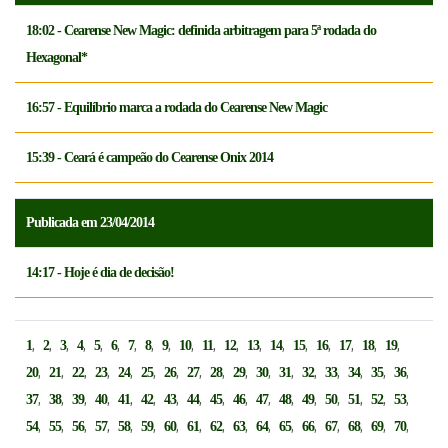
18:02 - Cearense New Magic: definida arbitragem para 5ª rodada do
Hexagonal*
16:57 - Equilíbrio marca a rodada do Cearense New Magic
15:39 - Ceará é campeão do Cearense Onix 2014
Publicada em 23/04/2014
14:17 - Hoje é dia de decisão!
,
,
,
,
,
,
,
,
,
,
,
,
,
,
,
,
,
,
,
1
2
3
4
5
6
7
8
9
10
11
12
13
14
15
16
17
18
19
,
,
,
,
,
,
,
,
,
,
,
,
,
,
,
,
,
20
21
22
23
24
25
26
27
28
29
30
31
32
33
34
35
36
,
,
,
,
,
,
,
,
,
,
,
,
,
,
,
,
,
37
38
39
40
41
42
43
44
45
46
47
48
49
50
51
52
53
,
,
,
,
,
,
,
,
,
,
,
,
,
,
,
,
,
54
55
56
57
58
59
60
61
62
63
64
65
66
67
68
69
70