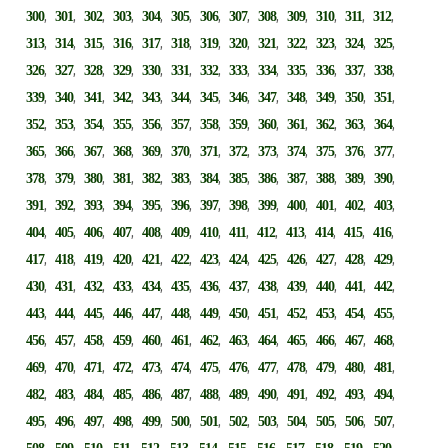
,
,
,
,
,
,
,
,
,
,
,
,
,
300
301
302
303
304
305
306
307
308
309
310
311
312
,
,
,
,
,
,
,
,
,
,
,
,
,
313
314
315
316
317
318
319
320
321
322
323
324
325
,
,
,
,
,
,
,
,
,
,
,
,
,
326
327
328
329
330
331
332
333
334
335
336
337
338
,
,
,
,
,
,
,
,
,
,
,
,
,
339
340
341
342
343
344
345
346
347
348
349
350
351
,
,
,
,
,
,
,
,
,
,
,
,
,
352
353
354
355
356
357
358
359
360
361
362
363
364
,
,
,
,
,
,
,
,
,
,
,
,
,
365
366
367
368
369
370
371
372
373
374
375
376
377
,
,
,
,
,
,
,
,
,
,
,
,
,
378
379
380
381
382
383
384
385
386
387
388
389
390
,
,
,
,
,
,
,
,
,
,
,
,
,
391
392
393
394
395
396
397
398
399
400
401
402
403
,
,
,
,
,
,
,
,
,
,
,
,
,
404
405
406
407
408
409
410
411
412
413
414
415
416
,
,
,
,
,
,
,
,
,
,
,
,
,
417
418
419
420
421
422
423
424
425
426
427
428
429
,
,
,
,
,
,
,
,
,
,
,
,
,
430
431
432
433
434
435
436
437
438
439
440
441
442
,
,
,
,
,
,
,
,
,
,
,
,
,
443
444
445
446
447
448
449
450
451
452
453
454
455
,
,
,
,
,
,
,
,
,
,
,
,
,
456
457
458
459
460
461
462
463
464
465
466
467
468
,
,
,
,
,
,
,
,
,
,
,
,
,
469
470
471
472
473
474
475
476
477
478
479
480
481
,
,
,
,
,
,
,
,
,
,
,
,
,
482
483
484
485
486
487
488
489
490
491
492
493
494
,
,
,
,
,
,
,
,
,
,
,
,
,
495
496
497
498
499
500
501
502
503
504
505
506
507
,
,
,
,
,
,
,
,
,
,
,
,
,