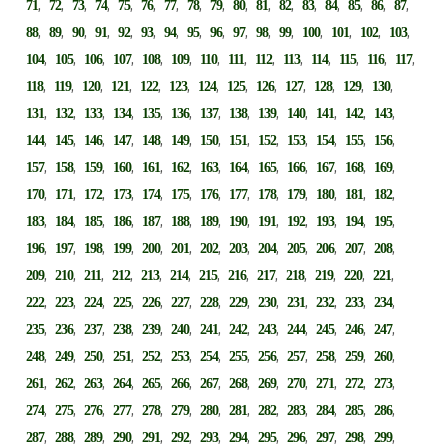
,
,
,
,
,
,
,
,
,
,
,
,
,
,
,
,
,
71
72
73
74
75
76
77
78
79
80
81
82
83
84
85
86
87
,
,
,
,
,
,
,
,
,
,
,
,
,
,
,
,
88
89
90
91
92
93
94
95
96
97
98
99
100
101
102
103
,
,
,
,
,
,
,
,
,
,
,
,
,
,
104
105
106
107
108
109
110
111
112
113
114
115
116
117
,
,
,
,
,
,
,
,
,
,
,
,
,
118
119
120
121
122
123
124
125
126
127
128
129
130
,
,
,
,
,
,
,
,
,
,
,
,
,
131
132
133
134
135
136
137
138
139
140
141
142
143
,
,
,
,
,
,
,
,
,
,
,
,
,
144
145
146
147
148
149
150
151
152
153
154
155
156
,
,
,
,
,
,
,
,
,
,
,
,
,
157
158
159
160
161
162
163
164
165
166
167
168
169
,
,
,
,
,
,
,
,
,
,
,
,
,
170
171
172
173
174
175
176
177
178
179
180
181
182
,
,
,
,
,
,
,
,
,
,
,
,
,
183
184
185
186
187
188
189
190
191
192
193
194
195
,
,
,
,
,
,
,
,
,
,
,
,
,
196
197
198
199
200
201
202
203
204
205
206
207
208
,
,
,
,
,
,
,
,
,
,
,
,
,
209
210
211
212
213
214
215
216
217
218
219
220
221
,
,
,
,
,
,
,
,
,
,
,
,
,
222
223
224
225
226
227
228
229
230
231
232
233
234
,
,
,
,
,
,
,
,
,
,
,
,
,
235
236
237
238
239
240
241
242
243
244
245
246
247
,
,
,
,
,
,
,
,
,
,
,
,
,
248
249
250
251
252
253
254
255
256
257
258
259
260
,
,
,
,
,
,
,
,
,
,
,
,
,
261
262
263
264
265
266
267
268
269
270
271
272
273
,
,
,
,
,
,
,
,
,
,
,
,
,
274
275
276
277
278
279
280
281
282
283
284
285
286
,
,
,
,
,
,
,
,
,
,
,
,
,
287
288
289
290
291
292
293
294
295
296
297
298
299