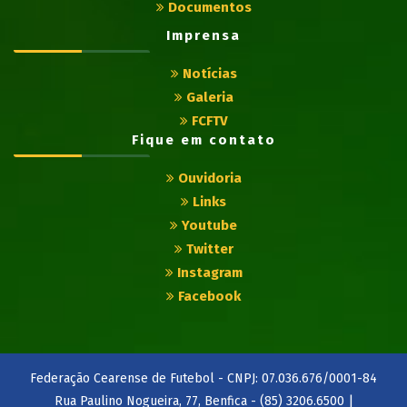
Documentos
Imprensa
Notícias
Galeria
FCFTV
Fique em contato
Ouvidoria
Links
Youtube
Twitter
Instagram
Facebook
Federação Cearense de Futebol - CNPJ: 07.036.676/0001-84
Rua Paulino Nogueira, 77, Benfica - (85) 3206.6500 |