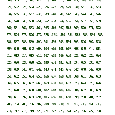
508
509
510
511
512
513
514
515
516
517
518
519
520
,
,
,
,
,
,
,
,
,
,
,
,
,
521
522
523
524
525
526
527
528
529
530
531
532
533
,
,
,
,
,
,
,
,
,
,
,
,
,
534
535
536
537
538
539
540
541
542
543
544
545
546
,
,
,
,
,
,
,
,
,
,
,
,
,
547
548
549
550
551
552
553
554
555
556
557
558
559
,
,
,
,
,
,
,
,
,
,
,
,
,
560
561
562
563
564
565
566
567
568
569
570
571
572
,
,
,
,
,
,
579
,
,
,
,
,
,
,
573
574
575
576
577
578
580
581
582
583
584
585
,
,
,
,
,
,
,
,
,
,
,
,
,
586
587
588
589
590
591
592
593
594
595
596
597
598
,
,
,
,
,
,
,
,
,
,
,
,
,
599
600
601
602
603
604
605
606
607
608
609
610
611
,
,
,
,
,
,
,
,
,
,
,
,
,
612
613
614
615
616
617
618
619
620
621
622
623
624
,
,
,
,
,
,
,
,
,
,
,
,
,
625
626
627
628
629
630
631
632
633
634
635
636
637
,
,
,
,
,
,
,
,
,
,
,
,
,
638
639
640
641
642
643
644
645
646
647
648
649
650
,
,
,
,
,
,
,
,
,
,
,
,
,
651
652
653
654
655
656
657
658
659
660
661
662
663
,
,
,
,
,
,
,
,
,
,
,
,
,
664
665
666
667
668
669
670
671
672
673
674
675
676
,
,
,
,
,
,
,
,
,
,
,
,
,
677
678
679
680
681
682
683
684
685
686
687
688
689
,
,
,
,
,
,
,
,
,
,
,
,
,
690
691
692
693
694
695
696
697
698
699
700
701
702
,
,
,
,
,
,
,
,
,
,
,
,
,
703
704
705
706
707
708
709
710
711
712
713
714
715
,
,
,
,
,
,
,
,
,
,
,
,
,
716
717
718
719
720
721
722
723
724
725
726
727
728