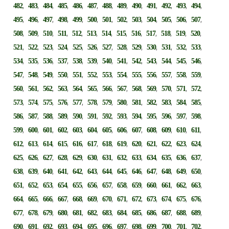
,
,
,
,
,
,
,
,
,
,
,
,
,
482
483
484
485
486
487
488
489
490
491
492
493
494
,
,
,
,
,
,
,
,
,
,
,
,
,
495
496
497
498
499
500
501
502
503
504
505
506
507
,
,
,
,
,
,
,
,
,
,
,
,
,
508
509
510
511
512
513
514
515
516
517
518
519
520
,
,
,
,
,
,
,
,
,
,
,
,
,
521
522
523
524
525
526
527
528
529
530
531
532
533
,
,
,
,
,
,
,
,
,
,
,
,
,
534
535
536
537
538
539
540
541
542
543
544
545
546
,
,
,
,
,
,
,
,
,
,
,
,
,
547
548
549
550
551
552
553
554
555
556
557
558
559
,
,
,
,
,
,
,
,
,
,
,
,
,
560
561
562
563
564
565
566
567
568
569
570
571
572
,
,
,
,
,
,
,
,
,
,
,
,
,
573
574
575
576
577
578
579
580
581
582
583
584
585
,
,
,
,
,
,
,
,
,
,
,
,
,
586
587
588
589
590
591
592
593
594
595
596
597
598
,
,
,
,
,
,
,
,
,
,
,
,
,
599
600
601
602
603
604
605
606
607
608
609
610
611
,
,
,
,
,
,
,
,
,
,
,
,
,
612
613
614
615
616
617
618
619
620
621
622
623
624
,
,
,
,
,
,
,
,
,
,
,
,
,
625
626
627
628
629
630
631
632
633
634
635
636
637
,
,
,
,
,
,
,
,
,
,
,
,
,
638
639
640
641
642
643
644
645
646
647
648
649
650
,
,
,
,
,
,
,
,
,
,
,
,
,
651
652
653
654
655
656
657
658
659
660
661
662
663
,
,
,
,
,
,
,
,
,
,
,
,
,
664
665
666
667
668
669
670
671
672
673
674
675
676
,
,
,
,
,
,
,
,
,
,
,
,
,
677
678
679
680
681
682
683
684
685
686
687
688
689
,
,
,
,
,
,
,
,
,
,
,
,
,
690
691
692
693
694
695
696
697
698
699
700
701
702