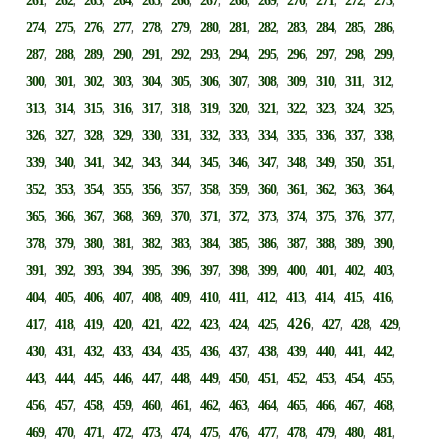
261
262
263
264
265
266
267
268
269
270
271
272
273
,
,
,
,
,
,
,
,
,
,
,
,
,
274
275
276
277
278
279
280
281
282
283
284
285
286
,
,
,
,
,
,
,
,
,
,
,
,
,
287
288
289
290
291
292
293
294
295
296
297
298
299
,
,
,
,
,
,
,
,
,
,
,
,
,
300
301
302
303
304
305
306
307
308
309
310
311
312
,
,
,
,
,
,
,
,
,
,
,
,
,
313
314
315
316
317
318
319
320
321
322
323
324
325
,
,
,
,
,
,
,
,
,
,
,
,
,
326
327
328
329
330
331
332
333
334
335
336
337
338
,
,
,
,
,
,
,
,
,
,
,
,
,
339
340
341
342
343
344
345
346
347
348
349
350
351
,
,
,
,
,
,
,
,
,
,
,
,
,
352
353
354
355
356
357
358
359
360
361
362
363
364
,
,
,
,
,
,
,
,
,
,
,
,
,
365
366
367
368
369
370
371
372
373
374
375
376
377
,
,
,
,
,
,
,
,
,
,
,
,
,
378
379
380
381
382
383
384
385
386
387
388
389
390
,
,
,
,
,
,
,
,
,
,
,
,
,
391
392
393
394
395
396
397
398
399
400
401
402
403
,
,
,
,
,
,
,
,
,
,
,
,
,
404
405
406
407
408
409
410
411
412
413
414
415
416
,
,
,
,
,
,
,
,
,
426
,
,
,
,
417
418
419
420
421
422
423
424
425
427
428
429
,
,
,
,
,
,
,
,
,
,
,
,
,
430
431
432
433
434
435
436
437
438
439
440
441
442
,
,
,
,
,
,
,
,
,
,
,
,
,
443
444
445
446
447
448
449
450
451
452
453
454
455
,
,
,
,
,
,
,
,
,
,
,
,
,
456
457
458
459
460
461
462
463
464
465
466
467
468
,
,
,
,
,
,
,
,
,
,
,
,
,
469
470
471
472
473
474
475
476
477
478
479
480
481