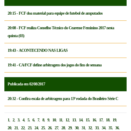
20:15 - FCF doa material para equipe de futebol de amputados
20:08 - FCF realiza Conselho Técnico do Cearense Feminino 2017 nesta
quinta (03)
19:43 - ACONTECENDO NAS LIGAS
19:41 - CA/FCF define arbitragem dos jogos do fim de semana
Publicada em 02/08/2017
20:32 - Confira escala de arbitragem para 13ª rodada do Brasileiro Série C
,
,
,
,
,
,
,
,
,
,
,
,
,
,
,
,
,
,
,
1
2
3
4
5
6
7
8
9
10
11
12
13
14
15
16
17
18
19
,
,
,
,
,
,
,
,
,
,
,
,
,
,
,
,
,
20
21
22
23
24
25
26
27
28
29
30
31
32
33
34
35
36