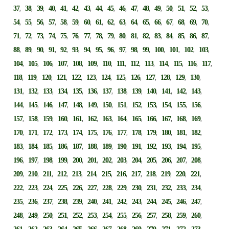
,
,
,
,
,
,
,
,
,
,
,
,
,
,
,
,
,
37
38
39
40
41
42
43
44
45
46
47
48
49
50
51
52
53
,
,
,
,
,
,
,
,
,
,
,
,
,
,
,
,
,
54
55
56
57
58
59
60
61
62
63
64
65
66
67
68
69
70
,
,
,
,
,
,
,
,
,
,
,
,
,
,
,
,
,
71
72
73
74
75
76
77
78
79
80
81
82
83
84
85
86
87
,
,
,
,
,
,
,
,
,
,
,
,
,
,
,
,
88
89
90
91
92
93
94
95
96
97
98
99
100
101
102
103
,
,
,
,
,
,
,
,
,
,
,
,
,
,
104
105
106
107
108
109
110
111
112
113
114
115
116
117
,
,
,
,
,
,
,
,
,
,
,
,
,
118
119
120
121
122
123
124
125
126
127
128
129
130
,
,
,
,
,
,
,
,
,
,
,
,
,
131
132
133
134
135
136
137
138
139
140
141
142
143
,
,
,
,
,
,
,
,
,
,
,
,
,
144
145
146
147
148
149
150
151
152
153
154
155
156
,
,
,
,
,
,
,
,
,
,
,
,
,
157
158
159
160
161
162
163
164
165
166
167
168
169
,
,
,
,
,
,
,
,
,
,
,
,
,
170
171
172
173
174
175
176
177
178
179
180
181
182
,
,
,
,
,
,
,
,
,
,
,
,
,
183
184
185
186
187
188
189
190
191
192
193
194
195
,
,
,
,
,
,
,
,
,
,
,
,
,
196
197
198
199
200
201
202
203
204
205
206
207
208
,
,
,
,
,
,
,
,
,
,
,
,
,
209
210
211
212
213
214
215
216
217
218
219
220
221
,
,
,
,
,
,
,
,
,
,
,
,
,
222
223
224
225
226
227
228
229
230
231
232
233
234
,
,
,
,
,
,
,
,
,
,
,
,
,
235
236
237
238
239
240
241
242
243
244
245
246
247
,
,
,
,
,
,
,
,
,
,
,
,
,
248
249
250
251
252
253
254
255
256
257
258
259
260
,
,
,
,
,
,
,
,
,
,
,
,
,