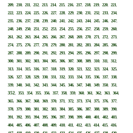
,
,
,
,
,
,
,
,
,
,
,
,
,
209
210
211
212
213
214
215
216
217
218
219
220
221
,
,
,
,
,
,
,
,
,
,
,
,
,
222
223
224
225
226
227
228
229
230
231
232
233
234
,
,
,
,
,
,
,
,
,
,
,
,
,
235
236
237
238
239
240
241
242
243
244
245
246
247
,
,
,
,
,
,
,
,
,
,
,
,
,
248
249
250
251
252
253
254
255
256
257
258
259
260
,
,
,
,
,
,
,
,
,
,
,
,
,
261
262
263
264
265
266
267
268
269
270
271
272
273
,
,
,
,
,
,
,
,
,
,
,
,
,
274
275
276
277
278
279
280
281
282
283
284
285
286
,
,
,
,
,
,
,
,
,
,
,
,
,
287
288
289
290
291
292
293
294
295
296
297
298
299
,
,
,
,
,
,
,
,
,
,
,
,
,
300
301
302
303
304
305
306
307
308
309
310
311
312
,
,
,
,
,
,
,
,
,
,
,
,
,
313
314
315
316
317
318
319
320
321
322
323
324
325
,
,
,
,
,
,
,
,
,
,
,
,
,
326
327
328
329
330
331
332
333
334
335
336
337
338
,
,
,
,
,
,
,
,
,
,
,
,
,
339
340
341
342
343
344
345
346
347
348
349
350
351
352
,
,
,
,
,
,
,
,
,
,
,
,
,
353
354
355
356
357
358
359
360
361
362
363
364
,
,
,
,
,
,
,
,
,
,
,
,
,
365
366
367
368
369
370
371
372
373
374
375
376
377
,
,
,
,
,
,
,
,
,
,
,
,
,
378
379
380
381
382
383
384
385
386
387
388
389
390
,
,
,
,
,
,
,
,
,
,
,
,
,
391
392
393
394
395
396
397
398
399
400
401
402
403
,
,
,
,
,
,
,
,
,
,
,
,
,
404
405
406
407
408
409
410
411
412
413
414
415
416
,
,
,
,
,
,
,
,
,
,
,
,
,