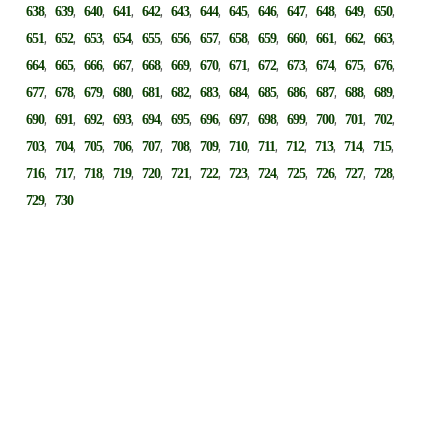
,
,
,
,
,
,
,
,
,
,
,
,
,
638
639
640
641
642
643
644
645
646
647
648
649
650
,
,
,
,
,
,
,
,
,
,
,
,
,
651
652
653
654
655
656
657
658
659
660
661
662
663
,
,
,
,
,
,
,
,
,
,
,
,
,
664
665
666
667
668
669
670
671
672
673
674
675
676
,
,
,
,
,
,
,
,
,
,
,
,
,
677
678
679
680
681
682
683
684
685
686
687
688
689
,
,
,
,
,
,
,
,
,
,
,
,
,
690
691
692
693
694
695
696
697
698
699
700
701
702
,
,
,
,
,
,
,
,
,
,
,
,
,
703
704
705
706
707
708
709
710
711
712
713
714
715
,
,
,
,
,
,
,
,
,
,
,
,
,
716
717
718
719
720
721
722
723
724
725
726
727
728
,
729
730