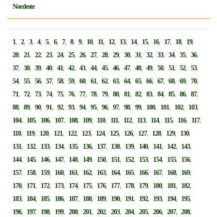
Nordeste
,
,
,
,
,
,
,
,
,
,
,
,
,
,
,
,
,
,
,
1
2
3
4
5
6
7
8
9
10
11
12
13
14
15
16
17
18
19
,
,
,
,
,
,
,
,
,
,
,
,
,
,
,
,
,
20
21
22
23
24
25
26
27
28
29
30
31
32
33
34
35
36
,
,
,
,
,
,
,
,
,
,
,
,
,
,
,
,
,
37
38
39
40
41
42
43
44
45
46
47
48
49
50
51
52
53
,
,
,
,
,
,
,
,
,
,
,
,
,
,
,
,
,
54
55
56
57
58
59
60
61
62
63
64
65
66
67
68
69
70
,
,
,
,
,
,
,
,
,
,
,
,
,
,
,
,
,
71
72
73
74
75
76
77
78
79
80
81
82
83
84
85
86
87
,
,
,
,
,
,
,
,
,
,
,
,
,
,
,
,
88
89
90
91
92
93
94
95
96
97
98
99
100
101
102
103
,
,
,
,
,
,
,
,
,
,
,
,
,
,
104
105
106
107
108
109
110
111
112
113
114
115
116
117
,
,
,
,
,
,
,
,
,
,
,
,
,
118
119
120
121
122
123
124
125
126
127
128
129
130
,
,
,
,
,
,
,
,
,
,
,
,
,
131
132
133
134
135
136
137
138
139
140
141
142
143
,
,
,
,
,
,
,
,
,
,
,
,
,
144
145
146
147
148
149
150
151
152
153
154
155
156
,
,
,
,
,
,
,
,
,
,
,
,
,
157
158
159
160
161
162
163
164
165
166
167
168
169
,
,
,
,
,
,
,
,
,
,
,
,
,
170
171
172
173
174
175
176
177
178
179
180
181
182
,
,
,
,
,
,
,
,
,
,
,
,
,
183
184
185
186
187
188
189
190
191
192
193
194
195
,
,
,
,
,
,
,
,
,
,
,
,
,
196
197
198
199
200
201
202
203
204
205
206
207
208