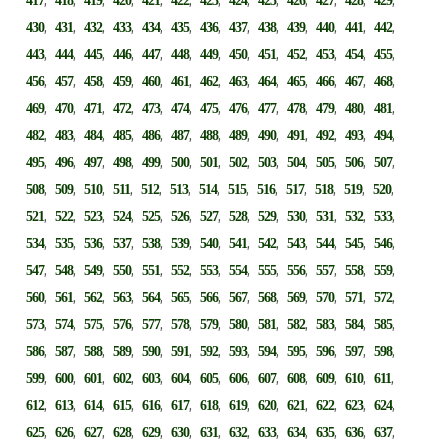
417
418
419
420
421
422
423
424
425
426
427
428
429
,
,
,
,
,
,
,
,
,
,
,
,
,
430
431
432
433
434
435
436
437
438
439
440
441
442
,
,
,
,
,
,
,
,
,
,
,
,
,
443
444
445
446
447
448
449
450
451
452
453
454
455
,
,
,
,
,
,
,
,
,
,
,
,
,
456
457
458
459
460
461
462
463
464
465
466
467
468
,
,
,
,
,
,
,
,
,
,
,
,
,
469
470
471
472
473
474
475
476
477
478
479
480
481
,
,
,
,
,
,
,
,
,
,
,
,
,
482
483
484
485
486
487
488
489
490
491
492
493
494
,
,
,
,
,
,
,
,
,
,
,
,
,
495
496
497
498
499
500
501
502
503
504
505
506
507
,
,
,
,
,
,
,
,
,
,
,
,
,
508
509
510
511
512
513
514
515
516
517
518
519
520
,
,
,
,
,
,
,
,
,
,
,
,
,
521
522
523
524
525
526
527
528
529
530
531
532
533
,
,
,
,
,
,
,
,
,
,
,
,
,
534
535
536
537
538
539
540
541
542
543
544
545
546
,
,
,
,
,
,
,
,
,
,
,
,
,
547
548
549
550
551
552
553
554
555
556
557
558
559
,
,
,
,
,
,
,
,
,
,
,
,
,
560
561
562
563
564
565
566
567
568
569
570
571
572
,
,
,
,
,
,
,
,
,
,
,
,
,
573
574
575
576
577
578
579
580
581
582
583
584
585
,
,
,
,
,
,
,
,
,
,
,
,
,
586
587
588
589
590
591
592
593
594
595
596
597
598
,
,
,
,
,
,
,
,
,
,
,
,
,
599
600
601
602
603
604
605
606
607
608
609
610
611
,
,
,
,
,
,
,
,
,
,
,
,
,
612
613
614
615
616
617
618
619
620
621
622
623
624
,
,
,
,
,
,
,
,
,
,
,
,
,
625
626
627
628
629
630
631
632
633
634
635
636
637