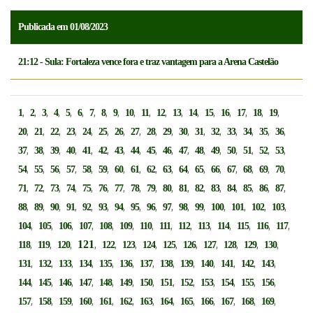
Publicada em 01/08/2023
21:12 - Sula: Fortaleza vence fora e traz vantagem para a Arena Castelão
,
,
,
,
,
,
,
,
,
,
,
,
,
,
,
,
,
,
,
1
2
3
4
5
6
7
8
9
10
11
12
13
14
15
16
17
18
19
,
,
,
,
,
,
,
,
,
,
,
,
,
,
,
,
,
20
21
22
23
24
25
26
27
28
29
30
31
32
33
34
35
36
,
,
,
,
,
,
,
,
,
,
,
,
,
,
,
,
,
37
38
39
40
41
42
43
44
45
46
47
48
49
50
51
52
53
,
,
,
,
,
,
,
,
,
,
,
,
,
,
,
,
,
54
55
56
57
58
59
60
61
62
63
64
65
66
67
68
69
70
,
,
,
,
,
,
,
,
,
,
,
,
,
,
,
,
,
71
72
73
74
75
76
77
78
79
80
81
82
83
84
85
86
87
,
,
,
,
,
,
,
,
,
,
,
,
,
,
,
,
88
89
90
91
92
93
94
95
96
97
98
99
100
101
102
103
,
,
,
,
,
,
,
,
,
,
,
,
,
,
104
105
106
107
108
109
110
111
112
113
114
115
116
117
,
,
,
121
,
,
,
,
,
,
,
,
,
,
118
119
120
122
123
124
125
126
127
128
129
130
,
,
,
,
,
,
,
,
,
,
,
,
,
131
132
133
134
135
136
137
138
139
140
141
142
143
,
,
,
,
,
,
,
,
,
,
,
,
,
144
145
146
147
148
149
150
151
152
153
154
155
156
,
,
,
,
,
,
,
,
,
,
,
,
,
157
158
159
160
161
162
163
164
165
166
167
168
169