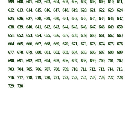
,
,
,
,
,
,
,
,
,
,
,
,
,
599
600
601
602
603
604
605
606
607
608
609
610
611
,
,
,
,
,
,
,
,
,
,
,
,
,
612
613
614
615
616
617
618
619
620
621
622
623
624
,
,
,
,
,
,
,
,
,
,
,
,
,
625
626
627
628
629
630
631
632
633
634
635
636
637
,
,
,
,
,
,
,
,
,
,
,
,
,
638
639
640
641
642
643
644
645
646
647
648
649
650
,
,
,
,
,
,
,
,
,
,
,
,
,
651
652
653
654
655
656
657
658
659
660
661
662
663
,
,
,
,
,
,
,
,
,
,
,
,
,
664
665
666
667
668
669
670
671
672
673
674
675
676
,
,
,
,
,
,
,
,
,
,
,
,
,
677
678
679
680
681
682
683
684
685
686
687
688
689
,
,
,
,
,
,
,
,
,
,
,
,
,
690
691
692
693
694
695
696
697
698
699
700
701
702
,
,
,
,
,
,
,
,
,
,
,
,
,
703
704
705
706
707
708
709
710
711
712
713
714
715
,
,
,
,
,
,
,
,
,
,
,
,
,
716
717
718
719
720
721
722
723
724
725
726
727
728
,
729
730