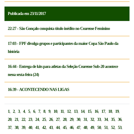
Publicada em 23/11/2017
22:27 - São Gonçalo conquista título inédito no Cearense Feminino
17:03 - FPF divulga grupos e participantes da maior Copa São Paulo da
história
16:44 - Entrega de kits para atletas da Seleção Cearense Sub-20 acontece
nessa sexta-feira (24)
16:39 - ACONTECENDO NAS LIGAS
,
,
,
,
,
,
,
,
,
,
,
,
,
,
,
,
,
,
,
1
2
3
4
5
6
7
8
9
10
11
12
13
14
15
16
17
18
19
,
,
,
,
,
,
,
,
,
,
,
,
,
,
,
,
,
20
21
22
23
24
25
26
27
28
29
30
31
32
33
34
35
36
,
,
,
,
,
,
,
,
,
,
,
,
,
,
,
,
,
37
38
39
40
41
42
43
44
45
46
47
48
49
50
51
52
53