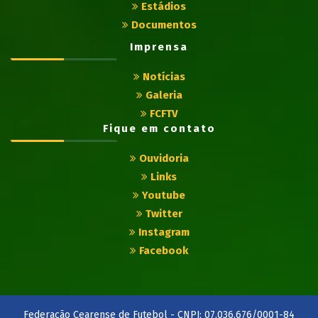
Estádios
Documentos
Imprensa
Notícias
Galeria
FCFTV
Fique em contato
Ouvidoria
Links
Youtube
Twitter
Instagram
Facebook
Federação Cearense de Futebol - CNPJ: 07.036.676/0001-84