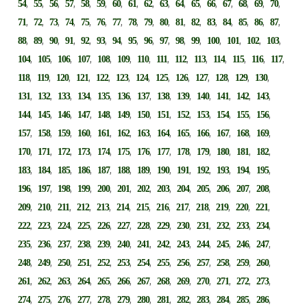
,
,
,
,
,
,
,
,
,
,
,
,
,
,
,
,
,
54
55
56
57
58
59
60
61
62
63
64
65
66
67
68
69
70
,
,
,
,
,
,
,
,
,
,
,
,
,
,
,
,
,
71
72
73
74
75
76
77
78
79
80
81
82
83
84
85
86
87
,
,
,
,
,
,
,
,
,
,
,
,
,
,
,
,
88
89
90
91
92
93
94
95
96
97
98
99
100
101
102
103
,
,
,
,
,
,
,
,
,
,
,
,
,
,
104
105
106
107
108
109
110
111
112
113
114
115
116
117
,
,
,
,
,
,
,
,
,
,
,
,
,
118
119
120
121
122
123
124
125
126
127
128
129
130
,
,
,
,
,
,
,
,
,
,
,
,
,
131
132
133
134
135
136
137
138
139
140
141
142
143
,
,
,
,
,
,
,
,
,
,
,
,
,
144
145
146
147
148
149
150
151
152
153
154
155
156
,
,
,
,
,
,
,
,
,
,
,
,
,
157
158
159
160
161
162
163
164
165
166
167
168
169
,
,
,
,
,
,
,
,
,
,
,
,
,
170
171
172
173
174
175
176
177
178
179
180
181
182
,
,
,
,
,
,
,
,
,
,
,
,
,
183
184
185
186
187
188
189
190
191
192
193
194
195
,
,
,
,
,
,
,
,
,
,
,
,
,
196
197
198
199
200
201
202
203
204
205
206
207
208
,
,
,
,
,
,
,
,
,
,
,
,
,
209
210
211
212
213
214
215
216
217
218
219
220
221
,
,
,
,
,
,
,
,
,
,
,
,
,
222
223
224
225
226
227
228
229
230
231
232
233
234
,
,
,
,
,
,
,
,
,
,
,
,
,
235
236
237
238
239
240
241
242
243
244
245
246
247
,
,
,
,
,
,
,
,
,
,
,
,
,
248
249
250
251
252
253
254
255
256
257
258
259
260
,
,
,
,
,
,
,
,
,
,
,
,
,
261
262
263
264
265
266
267
268
269
270
271
272
273
,
,
,
,
,
,
,
,
,
,
,
,
,
274
275
276
277
278
279
280
281
282
283
284
285
286