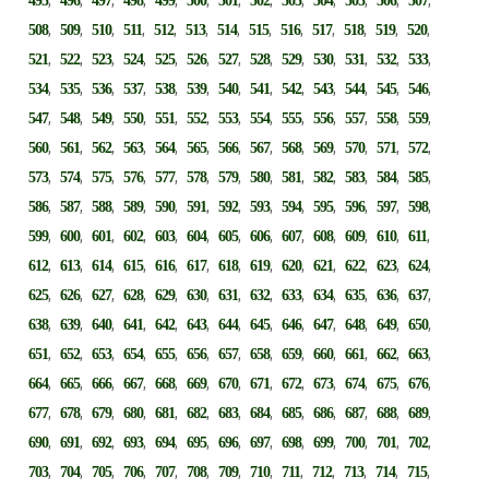
495
496
497
498
499
500
501
502
503
504
505
506
507
,
,
,
,
,
,
,
,
,
,
,
,
,
508
509
510
511
512
513
514
515
516
517
518
519
520
,
,
,
,
,
,
,
,
,
,
,
,
,
521
522
523
524
525
526
527
528
529
530
531
532
533
,
,
,
,
,
,
,
,
,
,
,
,
,
534
535
536
537
538
539
540
541
542
543
544
545
546
,
,
,
,
,
,
,
,
,
,
,
,
,
547
548
549
550
551
552
553
554
555
556
557
558
559
,
,
,
,
,
,
,
,
,
,
,
,
,
560
561
562
563
564
565
566
567
568
569
570
571
572
,
,
,
,
,
,
,
,
,
,
,
,
,
573
574
575
576
577
578
579
580
581
582
583
584
585
,
,
,
,
,
,
,
,
,
,
,
,
,
586
587
588
589
590
591
592
593
594
595
596
597
598
,
,
,
,
,
,
,
,
,
,
,
,
,
599
600
601
602
603
604
605
606
607
608
609
610
611
,
,
,
,
,
,
,
,
,
,
,
,
,
612
613
614
615
616
617
618
619
620
621
622
623
624
,
,
,
,
,
,
,
,
,
,
,
,
,
625
626
627
628
629
630
631
632
633
634
635
636
637
,
,
,
,
,
,
,
,
,
,
,
,
,
638
639
640
641
642
643
644
645
646
647
648
649
650
,
,
,
,
,
,
,
,
,
,
,
,
,
651
652
653
654
655
656
657
658
659
660
661
662
663
,
,
,
,
,
,
,
,
,
,
,
,
,
664
665
666
667
668
669
670
671
672
673
674
675
676
,
,
,
,
,
,
,
,
,
,
,
,
,
677
678
679
680
681
682
683
684
685
686
687
688
689
,
,
,
,
,
,
,
,
,
,
,
,
,
690
691
692
693
694
695
696
697
698
699
700
701
702
,
,
,
,
,
,
,
,
,
,
,
,
,
703
704
705
706
707
708
709
710
711
712
713
714
715