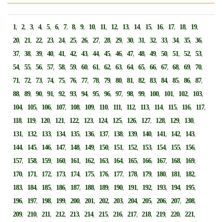
,
,
,
,
,
,
,
,
,
,
,
,
,
,
,
,
,
,
,
1
2
3
4
5
6
7
8
9
10
11
12
13
14
15
16
17
18
19
,
,
,
,
,
,
,
,
,
,
,
,
,
,
,
,
,
20
21
22
23
24
25
26
27
28
29
30
31
32
33
34
35
36
,
,
,
,
,
,
,
,
,
,
,
,
,
,
,
,
,
37
38
39
40
41
42
43
44
45
46
47
48
49
50
51
52
53
,
,
,
,
,
,
,
,
,
,
,
,
,
,
,
,
,
54
55
56
57
58
59
60
61
62
63
64
65
66
67
68
69
70
,
,
,
,
,
,
,
,
,
,
,
,
,
,
,
,
,
71
72
73
74
75
76
77
78
79
80
81
82
83
84
85
86
87
,
,
,
,
,
,
,
,
,
,
,
,
,
,
,
,
88
89
90
91
92
93
94
95
96
97
98
99
100
101
102
103
,
,
,
,
,
,
,
,
,
,
,
,
,
,
104
105
106
107
108
109
110
111
112
113
114
115
116
117
,
,
,
,
,
,
,
,
,
,
,
,
,
118
119
120
121
122
123
124
125
126
127
128
129
130
,
,
,
,
,
,
,
,
,
,
,
,
,
131
132
133
134
135
136
137
138
139
140
141
142
143
,
,
,
,
,
,
,
,
,
,
,
,
,
144
145
146
147
148
149
150
151
152
153
154
155
156
,
,
,
,
,
,
,
,
,
,
,
,
,
157
158
159
160
161
162
163
164
165
166
167
168
169
,
,
,
,
,
,
,
,
,
,
,
,
,
170
171
172
173
174
175
176
177
178
179
180
181
182
,
,
,
,
,
,
,
,
,
,
,
,
,
183
184
185
186
187
188
189
190
191
192
193
194
195
,
,
,
,
,
,
,
,
,
,
,
,
,
196
197
198
199
200
201
202
203
204
205
206
207
208
,
,
,
,
,
,
,
,
,
,
,
,
,
209
210
211
212
213
214
215
216
217
218
219
220
221