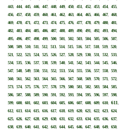
,
,
,
,
,
,
,
,
,
,
,
,
,
443
444
445
446
447
448
449
450
451
452
453
454
455
,
,
,
,
,
,
,
,
,
,
,
,
,
456
457
458
459
460
461
462
463
464
465
466
467
468
,
,
,
,
,
,
,
,
,
,
,
,
,
469
470
471
472
473
474
475
476
477
478
479
480
481
,
,
,
,
,
,
,
,
,
,
,
,
,
482
483
484
485
486
487
488
489
490
491
492
493
494
,
,
,
,
,
,
,
,
,
,
,
,
,
495
496
497
498
499
500
501
502
503
504
505
506
507
,
,
,
,
,
,
,
,
,
,
,
,
,
508
509
510
511
512
513
514
515
516
517
518
519
520
,
,
,
,
,
,
,
,
,
,
,
,
,
521
522
523
524
525
526
527
528
529
530
531
532
533
,
,
,
,
,
,
,
,
,
,
,
,
,
534
535
536
537
538
539
540
541
542
543
544
545
546
,
,
,
,
,
,
,
,
,
,
,
,
,
547
548
549
550
551
552
553
554
555
556
557
558
559
,
,
,
,
,
,
,
,
,
,
,
,
,
560
561
562
563
564
565
566
567
568
569
570
571
572
,
,
,
,
,
,
,
,
,
,
,
,
,
573
574
575
576
577
578
579
580
581
582
583
584
585
,
,
,
,
,
,
,
,
,
,
,
,
,
586
587
588
589
590
591
592
593
594
595
596
597
598
,
,
,
,
,
,
,
,
,
,
,
,
611
,
599
600
601
602
603
604
605
606
607
608
609
610
,
,
,
,
,
,
,
,
,
,
,
,
,
612
613
614
615
616
617
618
619
620
621
622
623
624
,
,
,
,
,
,
,
,
,
,
,
,
,
625
626
627
628
629
630
631
632
633
634
635
636
637
,
,
,
,
,
,
,
,
,
,
,
,
,
638
639
640
641
642
643
644
645
646
647
648
649
650