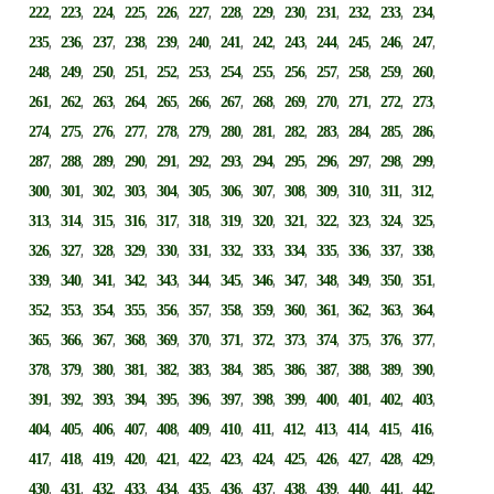
,
,
,
,
,
,
,
,
,
,
,
,
,
222
223
224
225
226
227
228
229
230
231
232
233
234
,
,
,
,
,
,
,
,
,
,
,
,
,
235
236
237
238
239
240
241
242
243
244
245
246
247
,
,
,
,
,
,
,
,
,
,
,
,
,
248
249
250
251
252
253
254
255
256
257
258
259
260
,
,
,
,
,
,
,
,
,
,
,
,
,
261
262
263
264
265
266
267
268
269
270
271
272
273
,
,
,
,
,
,
,
,
,
,
,
,
,
274
275
276
277
278
279
280
281
282
283
284
285
286
,
,
,
,
,
,
,
,
,
,
,
,
,
287
288
289
290
291
292
293
294
295
296
297
298
299
,
,
,
,
,
,
,
,
,
,
,
,
,
300
301
302
303
304
305
306
307
308
309
310
311
312
,
,
,
,
,
,
,
,
,
,
,
,
,
313
314
315
316
317
318
319
320
321
322
323
324
325
,
,
,
,
,
,
,
,
,
,
,
,
,
326
327
328
329
330
331
332
333
334
335
336
337
338
,
,
,
,
,
,
,
,
,
,
,
,
,
339
340
341
342
343
344
345
346
347
348
349
350
351
,
,
,
,
,
,
,
,
,
,
,
,
,
352
353
354
355
356
357
358
359
360
361
362
363
364
,
,
,
,
,
,
,
,
,
,
,
,
,
365
366
367
368
369
370
371
372
373
374
375
376
377
,
,
,
,
,
,
,
,
,
,
,
,
,
378
379
380
381
382
383
384
385
386
387
388
389
390
,
,
,
,
,
,
,
,
,
,
,
,
,
391
392
393
394
395
396
397
398
399
400
401
402
403
,
,
,
,
,
,
,
,
,
,
,
,
,
404
405
406
407
408
409
410
411
412
413
414
415
416
,
,
,
,
,
,
,
,
,
,
,
,
,
417
418
419
420
421
422
423
424
425
426
427
428
429
,
,
,
,
,
,
,
,
,
,
,
,
,
430
431
432
433
434
435
436
437
438
439
440
441
442