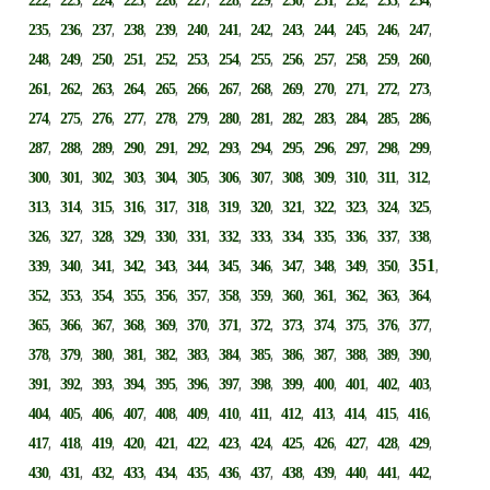
222
223
224
225
226
227
228
229
230
231
232
233
234
,
,
,
,
,
,
,
,
,
,
,
,
,
235
236
237
238
239
240
241
242
243
244
245
246
247
,
,
,
,
,
,
,
,
,
,
,
,
,
248
249
250
251
252
253
254
255
256
257
258
259
260
,
,
,
,
,
,
,
,
,
,
,
,
,
261
262
263
264
265
266
267
268
269
270
271
272
273
,
,
,
,
,
,
,
,
,
,
,
,
,
274
275
276
277
278
279
280
281
282
283
284
285
286
,
,
,
,
,
,
,
,
,
,
,
,
,
287
288
289
290
291
292
293
294
295
296
297
298
299
,
,
,
,
,
,
,
,
,
,
,
,
,
300
301
302
303
304
305
306
307
308
309
310
311
312
,
,
,
,
,
,
,
,
,
,
,
,
,
313
314
315
316
317
318
319
320
321
322
323
324
325
,
,
,
,
,
,
,
,
,
,
,
,
,
326
327
328
329
330
331
332
333
334
335
336
337
338
,
,
,
,
,
,
,
,
,
,
,
,
351
,
339
340
341
342
343
344
345
346
347
348
349
350
,
,
,
,
,
,
,
,
,
,
,
,
,
352
353
354
355
356
357
358
359
360
361
362
363
364
,
,
,
,
,
,
,
,
,
,
,
,
,
365
366
367
368
369
370
371
372
373
374
375
376
377
,
,
,
,
,
,
,
,
,
,
,
,
,
378
379
380
381
382
383
384
385
386
387
388
389
390
,
,
,
,
,
,
,
,
,
,
,
,
,
391
392
393
394
395
396
397
398
399
400
401
402
403
,
,
,
,
,
,
,
,
,
,
,
,
,
404
405
406
407
408
409
410
411
412
413
414
415
416
,
,
,
,
,
,
,
,
,
,
,
,
,
417
418
419
420
421
422
423
424
425
426
427
428
429
,
,
,
,
,
,
,
,
,
,
,
,
,
430
431
432
433
434
435
436
437
438
439
440
441
442