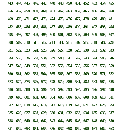
,
,
,
,
,
,
,
,
,
,
,
,
,
443
444
445
446
447
448
449
450
451
452
453
454
455
,
,
,
,
,
,
,
,
,
,
,
,
,
456
457
458
459
460
461
462
463
464
465
466
467
468
,
,
,
,
,
,
,
,
,
,
,
,
,
469
470
471
472
473
474
475
476
477
478
479
480
481
,
,
,
,
,
,
,
,
,
,
,
,
,
482
483
484
485
486
487
488
489
490
491
492
493
494
,
,
,
,
,
,
,
,
,
,
,
,
,
495
496
497
498
499
500
501
502
503
504
505
506
507
,
,
,
,
,
,
,
,
,
,
,
,
,
508
509
510
511
512
513
514
515
516
517
518
519
520
,
,
,
,
,
,
,
,
,
,
,
,
,
521
522
523
524
525
526
527
528
529
530
531
532
533
,
,
,
,
,
,
,
,
,
,
,
,
,
534
535
536
537
538
539
540
541
542
543
544
545
546
,
,
,
,
,
,
,
,
,
,
,
,
,
547
548
549
550
551
552
553
554
555
556
557
558
559
,
,
,
,
,
,
,
,
,
,
,
,
,
560
561
562
563
564
565
566
567
568
569
570
571
572
,
,
,
,
,
,
,
,
,
,
,
,
,
573
574
575
576
577
578
579
580
581
582
583
584
585
,
,
,
,
,
,
,
,
,
,
,
,
,
586
587
588
589
590
591
592
593
594
595
596
597
598
,
,
,
,
,
,
,
,
,
,
,
,
,
599
600
601
602
603
604
605
606
607
608
609
610
611
,
,
,
,
,
,
,
,
,
,
,
,
,
612
613
614
615
616
617
618
619
620
621
622
623
624
,
,
,
,
,
,
,
,
,
,
,
,
,
625
626
627
628
629
630
631
632
633
634
635
636
637
,
,
,
,
,
,
,
,
,
,
,
,
,
638
639
640
641
642
643
644
645
646
647
648
649
650
,
,
,
,
,
,
,
,
,
,
,
,
,
651
652
653
654
655
656
657
658
659
660
661
662
663