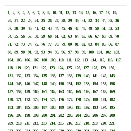
,
,
,
,
,
,
,
,
,
,
,
,
,
,
,
,
,
,
,
1
2
3
4
5
6
7
8
9
10
11
12
13
14
15
16
17
18
19
,
,
,
,
,
,
,
,
,
,
,
,
,
,
,
,
,
20
21
22
23
24
25
26
27
28
29
30
31
32
33
34
35
36
,
,
,
,
,
,
,
,
,
,
,
,
,
,
,
,
,
37
38
39
40
41
42
43
44
45
46
47
48
49
50
51
52
53
,
,
,
,
,
,
,
,
,
,
,
,
,
,
,
,
,
54
55
56
57
58
59
60
61
62
63
64
65
66
67
68
69
70
,
,
,
,
,
,
,
,
,
,
,
,
,
,
,
,
,
71
72
73
74
75
76
77
78
79
80
81
82
83
84
85
86
87
,
,
,
,
,
,
,
,
,
,
,
,
,
,
,
,
88
89
90
91
92
93
94
95
96
97
98
99
100
101
102
103
,
,
,
,
,
,
,
,
,
,
,
,
,
,
104
105
106
107
108
109
110
111
112
113
114
115
116
117
,
,
,
,
,
,
,
,
,
,
,
,
,
118
119
120
121
122
123
124
125
126
127
128
129
130
,
,
,
,
,
,
,
,
,
,
,
,
,
131
132
133
134
135
136
137
138
139
140
141
142
143
,
,
,
,
,
,
,
,
,
,
,
,
,
144
145
146
147
148
149
150
151
152
153
154
155
156
,
,
,
,
,
,
,
,
,
,
,
,
,
157
158
159
160
161
162
163
164
165
166
167
168
169
,
,
,
,
,
,
,
,
,
,
,
,
,
170
171
172
173
174
175
176
177
178
179
180
181
182
,
,
,
,
,
,
,
,
,
,
,
,
,
183
184
185
186
187
188
189
190
191
192
193
194
195
,
,
,
,
,
,
,
,
,
,
,
,
,
196
197
198
199
200
201
202
203
204
205
206
207
208
,
,
,
,
,
,
,
,
,
,
,
,
,
209
210
211
212
213
214
215
216
217
218
219
220
221
,
,
,
,
,
,
,
,
,
,
,
,
,