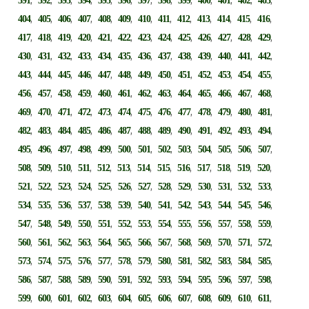
391
392
393
394
395
396
397
398
399
400
401
402
403
,
,
,
,
,
,
,
,
,
,
,
,
,
404
405
406
407
408
409
410
411
412
413
414
415
416
,
,
,
,
,
,
,
,
,
,
,
,
,
417
418
419
420
421
422
423
424
425
426
427
428
429
,
,
,
,
,
,
,
,
,
,
,
,
,
430
431
432
433
434
435
436
437
438
439
440
441
442
,
,
,
,
,
,
,
,
,
,
,
,
,
443
444
445
446
447
448
449
450
451
452
453
454
455
,
,
,
,
,
,
,
,
,
,
,
,
,
456
457
458
459
460
461
462
463
464
465
466
467
468
,
,
,
,
,
,
,
,
,
,
,
,
,
469
470
471
472
473
474
475
476
477
478
479
480
481
,
,
,
,
,
,
,
,
,
,
,
,
,
482
483
484
485
486
487
488
489
490
491
492
493
494
,
,
,
,
,
,
,
,
,
,
,
,
,
495
496
497
498
499
500
501
502
503
504
505
506
507
,
,
,
,
,
,
,
,
,
,
,
,
,
508
509
510
511
512
513
514
515
516
517
518
519
520
,
,
,
,
,
,
,
,
,
,
,
,
,
521
522
523
524
525
526
527
528
529
530
531
532
533
,
,
,
,
,
,
,
,
,
,
,
,
,
534
535
536
537
538
539
540
541
542
543
544
545
546
,
,
,
,
,
,
,
,
,
,
,
,
,
547
548
549
550
551
552
553
554
555
556
557
558
559
,
,
,
,
,
,
,
,
,
,
,
,
,
560
561
562
563
564
565
566
567
568
569
570
571
572
,
,
,
,
,
,
,
,
,
,
,
,
,
573
574
575
576
577
578
579
580
581
582
583
584
585
,
,
,
,
,
,
,
,
,
,
,
,
,
586
587
588
589
590
591
592
593
594
595
596
597
598
,
,
,
,
,
,
,
,
,
,
,
,
,
599
600
601
602
603
604
605
606
607
608
609
610
611