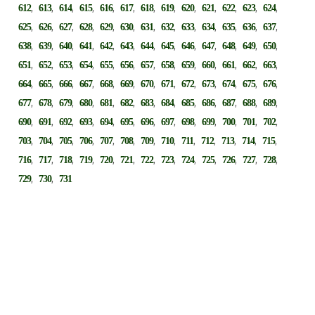
,
,
,
,
,
,
,
,
,
,
,
,
,
612
613
614
615
616
617
618
619
620
621
622
623
624
,
,
,
,
,
,
,
,
,
,
,
,
,
625
626
627
628
629
630
631
632
633
634
635
636
637
,
,
,
,
,
,
,
,
,
,
,
,
,
638
639
640
641
642
643
644
645
646
647
648
649
650
,
,
,
,
,
,
,
,
,
,
,
,
,
651
652
653
654
655
656
657
658
659
660
661
662
663
,
,
,
,
,
,
,
,
,
,
,
,
,
664
665
666
667
668
669
670
671
672
673
674
675
676
,
,
,
,
,
,
,
,
,
,
,
,
,
677
678
679
680
681
682
683
684
685
686
687
688
689
,
,
,
,
,
,
,
,
,
,
,
,
,
690
691
692
693
694
695
696
697
698
699
700
701
702
,
,
,
,
,
,
,
,
,
,
,
,
,
703
704
705
706
707
708
709
710
711
712
713
714
715
,
,
,
,
,
,
,
,
,
,
,
,
,
716
717
718
719
720
721
722
723
724
725
726
727
728
,
,
729
730
731