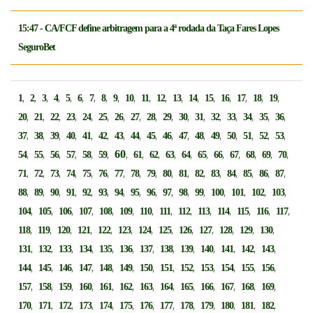
15:47 - CA/FCF define arbitragem para a 4ª rodada da Taça Fares Lopes
SeguroBet
,
,
,
,
,
,
,
,
,
,
,
,
,
,
,
,
,
,
,
1
2
3
4
5
6
7
8
9
10
11
12
13
14
15
16
17
18
19
,
,
,
,
,
,
,
,
,
,
,
,
,
,
,
,
,
20
21
22
23
24
25
26
27
28
29
30
31
32
33
34
35
36
,
,
,
,
,
,
,
,
,
,
,
,
,
,
,
,
,
37
38
39
40
41
42
43
44
45
46
47
48
49
50
51
52
53
,
,
,
,
,
,
60
,
,
,
,
,
,
,
,
,
,
,
54
55
56
57
58
59
61
62
63
64
65
66
67
68
69
70
,
,
,
,
,
,
,
,
,
,
,
,
,
,
,
,
,
71
72
73
74
75
76
77
78
79
80
81
82
83
84
85
86
87
,
,
,
,
,
,
,
,
,
,
,
,
,
,
,
,
88
89
90
91
92
93
94
95
96
97
98
99
100
101
102
103
,
,
,
,
,
,
,
,
,
,
,
,
,
,
104
105
106
107
108
109
110
111
112
113
114
115
116
117
,
,
,
,
,
,
,
,
,
,
,
,
,
118
119
120
121
122
123
124
125
126
127
128
129
130
,
,
,
,
,
,
,
,
,
,
,
,
,
131
132
133
134
135
136
137
138
139
140
141
142
143
,
,
,
,
,
,
,
,
,
,
,
,
,
144
145
146
147
148
149
150
151
152
153
154
155
156
,
,
,
,
,
,
,
,
,
,
,
,
,
157
158
159
160
161
162
163
164
165
166
167
168
169
,
,
,
,
,
,
,
,
,
,
,
,
,
170
171
172
173
174
175
176
177
178
179
180
181
182