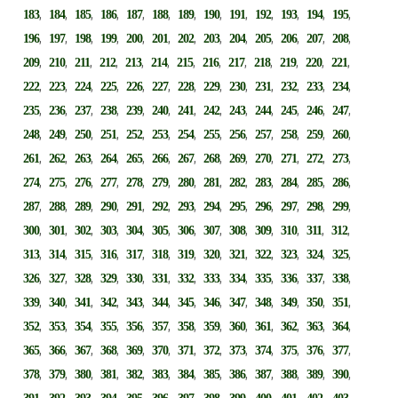
,
,
,
,
,
,
,
,
,
,
,
,
,
183
184
185
186
187
188
189
190
191
192
193
194
195
,
,
,
,
,
,
,
,
,
,
,
,
,
196
197
198
199
200
201
202
203
204
205
206
207
208
,
,
,
,
,
,
,
,
,
,
,
,
,
209
210
211
212
213
214
215
216
217
218
219
220
221
,
,
,
,
,
,
,
,
,
,
,
,
,
222
223
224
225
226
227
228
229
230
231
232
233
234
,
,
,
,
,
,
,
,
,
,
,
,
,
235
236
237
238
239
240
241
242
243
244
245
246
247
,
,
,
,
,
,
,
,
,
,
,
,
,
248
249
250
251
252
253
254
255
256
257
258
259
260
,
,
,
,
,
,
,
,
,
,
,
,
,
261
262
263
264
265
266
267
268
269
270
271
272
273
,
,
,
,
,
,
,
,
,
,
,
,
,
274
275
276
277
278
279
280
281
282
283
284
285
286
,
,
,
,
,
,
,
,
,
,
,
,
,
287
288
289
290
291
292
293
294
295
296
297
298
299
,
,
,
,
,
,
,
,
,
,
,
,
,
300
301
302
303
304
305
306
307
308
309
310
311
312
,
,
,
,
,
,
,
,
,
,
,
,
,
313
314
315
316
317
318
319
320
321
322
323
324
325
,
,
,
,
,
,
,
,
,
,
,
,
,
326
327
328
329
330
331
332
333
334
335
336
337
338
,
,
,
,
,
,
,
,
,
,
,
,
,
339
340
341
342
343
344
345
346
347
348
349
350
351
,
,
,
,
,
,
,
,
,
,
,
,
,
352
353
354
355
356
357
358
359
360
361
362
363
364
,
,
,
,
,
,
,
,
,
,
,
,
,
365
366
367
368
369
370
371
372
373
374
375
376
377
,
,
,
,
,
,
,
,
,
,
,
,
,
378
379
380
381
382
383
384
385
386
387
388
389
390
,
,
,
,
,
,
,
,
,
,
,
,
,