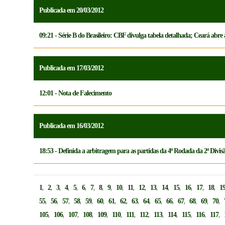
Publicada em 20/03/2012
09:21 - Série B do Brasileiro: CBF divulga tabela detalhada; Ceará abre
Publicada em 17/03/2012
12:01 - Nota de Falecimento
Publicada em 16/03/2012
18:53 - Definida a arbitragem para as partidas da 4ª Rodada da 2ª Div
,
,
,
,
,
,
,
,
,
,
,
,
,
,
,
,
,
,
1
2
3
4
5
6
7
8
9
10
11
12
13
14
15
16
17
18
1
,
,
,
,
,
,
,
,
,
,
,
,
,
,
,
,
55
56
57
58
59
60
61
62
63
64
65
66
67
68
69
70
,
,
,
,
,
,
,
,
,
,
,
,
,
105
106
107
108
109
110
111
112
113
114
115
116
117