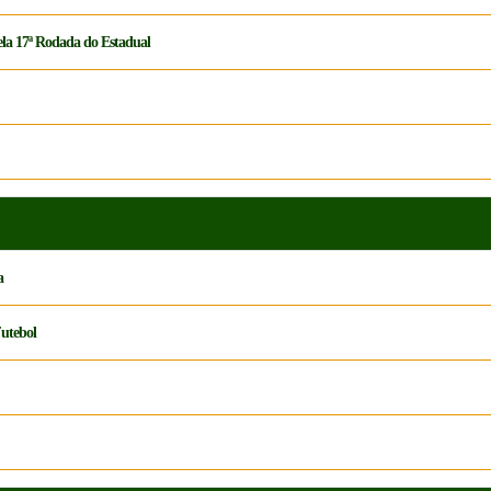
ela 17ª Rodada do Estadual
a
Futebol