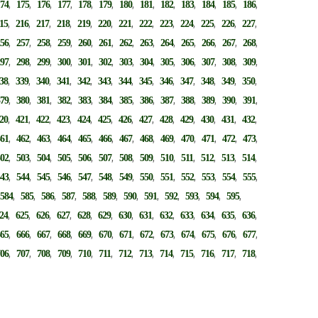
,
,
,
,
,
,
,
,
,
,
,
,
,
174
175
176
177
178
179
180
181
182
183
184
185
186
,
,
,
,
,
,
,
,
,
,
,
,
,
15
216
217
218
219
220
221
222
223
224
225
226
227
,
,
,
,
,
,
,
,
,
,
,
,
,
256
257
258
259
260
261
262
263
264
265
266
267
268
,
,
,
,
,
,
,
,
,
,
,
,
,
297
298
299
300
301
302
303
304
305
306
307
308
309
,
,
,
,
,
,
,
,
,
,
,
,
,
38
339
340
341
342
343
344
345
346
347
348
349
350
,
,
,
,
,
,
,
,
,
,
,
,
,
379
380
381
382
383
384
385
386
387
388
389
390
391
,
,
,
,
,
,
,
,
,
,
,
,
,
20
421
422
423
424
425
426
427
428
429
430
431
432
,
,
,
,
,
,
,
,
,
,
,
,
,
461
462
463
464
465
466
467
468
469
470
471
472
473
,
,
,
,
,
,
,
,
,
,
,
,
,
502
503
504
505
506
507
508
509
510
511
512
513
514
,
,
,
,
,
,
,
,
,
,
,
,
,
543
544
545
546
547
548
549
550
551
552
553
554
555
,
,
,
,
,
,
,
,
,
,
,
,
,
584
585
586
587
588
589
590
591
592
593
594
595
,
,
,
,
,
,
,
,
,
,
,
,
,
24
625
626
627
628
629
630
631
632
633
634
635
636
,
,
,
,
,
,
,
,
,
,
,
,
,
665
666
667
668
669
670
671
672
673
674
675
676
677
,
,
,
,
,
,
,
,
,
,
,
,
,
706
707
708
709
710
711
712
713
714
715
716
717
718