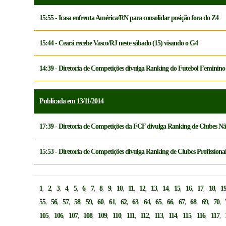
15:55 - Icasa enfrenta América/RN para consolidar posição fora do Z4
15:44 - Ceará recebe Vasco/RJ neste sábado (15) visando o G4
14:39 - Diretoria de Competições divulga Ranking do Futebol Feminino
Publicada em 13/11/2014
17:39 - Diretoria de Competições da FCF divulga Ranking de Clubes Não
15:53 - Diretoria de Competições divulga Ranking de Clubes Profissiona
,
,
,
,
,
,
,
,
,
,
,
,
,
,
,
,
,
,
1
2
3
4
5
6
7
8
9
10
11
12
13
14
15
16
17
18
1
,
,
,
,
,
,
,
,
,
,
,
,
,
,
,
,
55
56
57
58
59
60
61
62
63
64
65
66
67
68
69
70
,
,
,
,
,
,
,
,
,
,
,
,
,
105
106
107
108
109
110
111
112
113
114
115
116
117