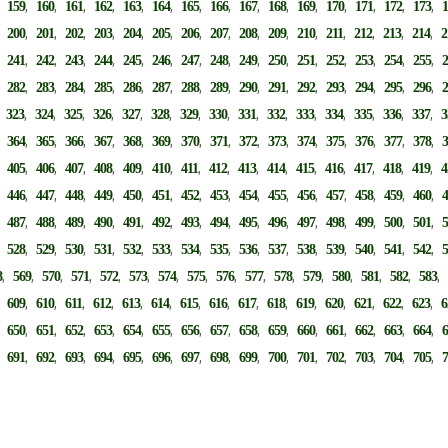
,
,
,
,
,
,
,
,
,
,
,
,
,
,
,
,
159
160
161
162
163
164
165
166
167
168
169
170
171
172
173
,
,
,
,
,
,
,
,
,
,
,
,
,
,
,
,
200
201
202
203
204
205
206
207
208
209
210
211
212
213
214
2
,
,
,
,
,
,
,
,
,
,
,
,
,
,
,
,
241
242
243
244
245
246
247
248
249
250
251
252
253
254
255
,
,
,
,
,
,
,
,
,
,
,
,
,
,
,
,
282
283
284
285
286
287
288
289
290
291
292
293
294
295
296
,
,
,
,
,
,
,
,
,
,
,
,
,
,
,
,
323
324
325
326
327
328
329
330
331
332
333
334
335
336
337
3
,
,
,
,
,
,
,
,
,
,
,
,
,
,
,
,
364
365
366
367
368
369
370
371
372
373
374
375
376
377
378
,
,
,
,
,
,
,
,
,
,
,
,
,
,
,
,
405
406
407
408
409
410
411
412
413
414
415
416
417
418
419
4
,
,
,
,
,
,
,
,
,
,
,
,
,
,
,
,
446
447
448
449
450
451
452
453
454
455
456
457
458
459
460
,
,
,
,
,
,
,
,
,
,
,
,
,
,
,
,
487
488
489
490
491
492
493
494
495
496
497
498
499
500
501
,
,
,
,
,
,
,
,
,
,
,
,
,
,
,
,
528
529
530
531
532
533
534
535
536
537
538
539
540
541
542
,
,
,
,
,
,
,
,
,
,
,
,
,
,
,
8
569
570
571
572
573
574
575
576
577
578
579
580
581
582
583
,
,
,
,
,
,
,
,
,
,
,
,
,
,
,
,
609
610
611
612
613
614
615
616
617
618
619
620
621
622
623
6
,
,
,
,
,
,
,
,
,
,
,
,
,
,
,
,
650
651
652
653
654
655
656
657
658
659
660
661
662
663
664
,
,
,
,
,
,
,
,
,
,
,
,
,
,
,
,
691
692
693
694
695
696
697
698
699
700
701
702
703
704
705