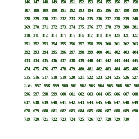
,
,
,
,
,
,
,
,
,
,
,
,
146
147
148
149
150
151
152
153
154
155
156
157
158
,
,
,
,
,
,
,
,
,
,
,
,
187
188
189
190
191
192
193
194
195
196
197
198
199
,
,
,
,
,
,
,
,
,
,
,
,
228
229
230
231
232
233
234
235
236
237
238
239
240
,
,
,
,
,
,
,
,
,
,
,
,
269
270
271
272
273
274
275
276
277
278
279
280
281
,
,
,
,
,
,
,
,
,
,
,
,
310
311
312
313
314
315
316
317
318
319
320
321
322
,
,
,
,
,
,
,
,
,
,
,
,
351
352
353
354
355
356
357
358
359
360
361
362
363
,
,
,
,
,
,
,
,
,
,
,
,
392
393
394
395
396
397
398
399
400
401
402
403
404
,
,
,
,
,
,
,
,
,
,
,
,
433
434
435
436
437
438
439
440
441
442
443
444
445
,
,
,
,
,
,
,
,
,
,
,
,
474
475
476
477
478
479
480
481
482
483
484
485
486
,
,
,
,
,
,
,
,
,
,
,
,
515
516
517
518
519
520
521
522
523
524
525
526
527
556
,
,
,
,
,
,
,
,
,
,
,
,
557
558
559
560
561
562
563
564
565
566
567
56
,
,
,
,
,
,
,
,
,
,
,
,
596
597
598
599
600
601
602
603
604
605
606
607
608
,
,
,
,
,
,
,
,
,
,
,
,
637
638
639
640
641
642
643
644
645
646
647
648
649
,
,
,
,
,
,
,
,
,
,
,
,
678
679
680
681
682
683
684
685
686
687
688
689
690
,
,
,
,
,
,
,
,
,
,
,
719
720
721
722
723
724
725
726
727
728
729
730