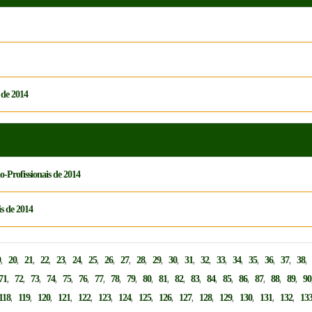
 de 2014
-Profissionais de 2014
is de 2014
,
,
,
,
,
,
,
,
,
,
,
,
,
,
,
,
,
,
,
9
20
21
22
23
24
25
26
27
28
29
30
31
32
33
34
35
36
37
38
,
,
,
,
,
,
,
,
,
,
,
,
,
,
,
,
,
,
,
71
72
73
74
75
76
77
78
79
80
81
82
83
84
85
86
87
88
89
90
,
,
,
,
,
,
,
,
,
,
,
,
,
,
,
118
119
120
121
122
123
124
125
126
127
128
129
130
131
132
13