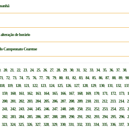
a manhã
alteração de horário
a do Campeonato Cearense
,
,
,
,
,
,
,
,
,
,
,
,
,
,
,
,
,
,
,
9
20
21
22
23
24
25
26
27
28
29
30
31
32
33
34
35
36
37
38
,
,
,
,
,
,
,
,
,
,
,
,
,
,
,
,
,
,
,
71
72
73
74
75
76
77
78
79
80
81
82
83
84
85
86
87
88
89
90
,
,
,
,
,
,
,
,
,
,
,
,
,
,
,
118
119
120
121
122
123
124
125
126
127
128
129
130
131
132
13
,
,
,
,
,
,
,
,
,
,
,
,
,
,
,
,
159
160
161
162
163
164
165
166
167
168
169
170
171
172
173
,
,
,
,
,
,
,
,
,
,
,
,
,
,
,
,
200
201
202
203
204
205
206
207
208
209
210
211
212
213
214
2
,
,
,
,
,
,
,
,
,
,
,
,
,
,
,
,
241
242
243
244
245
246
247
248
249
250
251
252
253
254
255
,
,
,
,
,
,
,
,
,
,
,
,
,
,
,
,
282
283
284
285
286
287
288
289
290
291
292
293
294
295
296
,
,
,
,
,
,
,
,
,
,
,
,
,
,
,
,
323
324
325
326
327
328
329
330
331
332
333
334
335
336
337
3