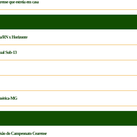
arense que estreia em casa
ca/RN x Horizonte
dual Sub-13
 América-MG
ivisão do Campeonato Cearense