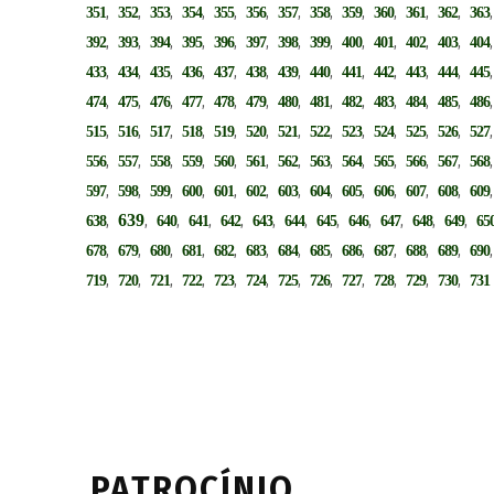
,
,
,
,
,
,
,
,
,
,
,
,
351
352
353
354
355
356
357
358
359
360
361
362
363
,
,
,
,
,
,
,
,
,
,
,
,
392
393
394
395
396
397
398
399
400
401
402
403
404
,
,
,
,
,
,
,
,
,
,
,
,
433
434
435
436
437
438
439
440
441
442
443
444
445
,
,
,
,
,
,
,
,
,
,
,
,
474
475
476
477
478
479
480
481
482
483
484
485
486
,
,
,
,
,
,
,
,
,
,
,
,
515
516
517
518
519
520
521
522
523
524
525
526
527
,
,
,
,
,
,
,
,
,
,
,
,
556
557
558
559
560
561
562
563
564
565
566
567
568
,
,
,
,
,
,
,
,
,
,
,
,
597
598
599
600
601
602
603
604
605
606
607
608
609
,
639
,
,
,
,
,
,
,
,
,
,
,
638
640
641
642
643
644
645
646
647
648
649
65
,
,
,
,
,
,
,
,
,
,
,
,
678
679
680
681
682
683
684
685
686
687
688
689
690
,
,
,
,
,
,
,
,
,
,
,
,
719
720
721
722
723
724
725
726
727
728
729
730
731
PATROCÍNIO