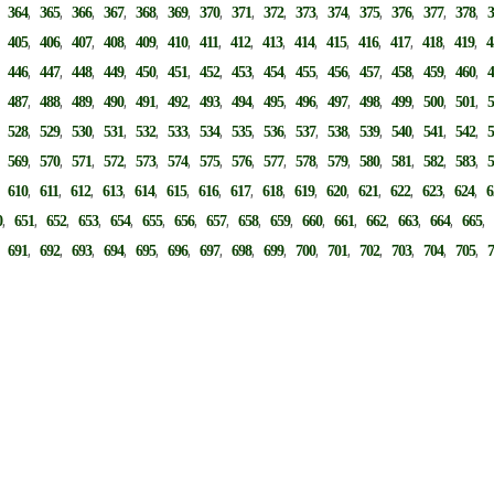
,
,
,
,
,
,
,
,
,
,
,
,
,
,
,
,
364
365
366
367
368
369
370
371
372
373
374
375
376
377
378
,
,
,
,
,
,
,
,
,
,
,
,
,
,
,
,
405
406
407
408
409
410
411
412
413
414
415
416
417
418
419
4
,
,
,
,
,
,
,
,
,
,
,
,
,
,
,
,
446
447
448
449
450
451
452
453
454
455
456
457
458
459
460
,
,
,
,
,
,
,
,
,
,
,
,
,
,
,
,
487
488
489
490
491
492
493
494
495
496
497
498
499
500
501
,
,
,
,
,
,
,
,
,
,
,
,
,
,
,
,
528
529
530
531
532
533
534
535
536
537
538
539
540
541
542
,
,
,
,
,
,
,
,
,
,
,
,
,
,
,
,
569
570
571
572
573
574
575
576
577
578
579
580
581
582
583
,
,
,
,
,
,
,
,
,
,
,
,
,
,
,
,
610
611
612
613
614
615
616
617
618
619
620
621
622
623
624
6
,
,
,
,
,
,
,
,
,
,
,
,
,
,
,
0
651
652
653
654
655
656
657
658
659
660
661
662
663
664
665
,
,
,
,
,
,
,
,
,
,
,
,
,
,
,
,
691
692
693
694
695
696
697
698
699
700
701
702
703
704
705