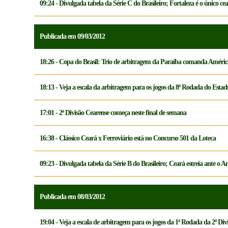
09:24 - Divulgada tabela da Série C do Brasileiro; Fortaleza é o único ce
Publicada em 09/03/2012
18:26 - Copa do Brasil: Trio de arbitragem da Paraíba comanda Améri
18:13 - Veja a escala da arbitragem para os jogos da 8ª Rodada do Esta
17:01 - 2ª Divisão Cearense começa neste final de semana
16:38 - Clássico Ceará x Ferroviário está no Concurso 501 da Loteca
09:23 - Divulgada tabela da Série B do Brasileiro; Ceará estreia ante o
Publicada em 08/03/2012
19:04 - Veja a escala de arbitragem para os jogos da 1ª Rodada da 2ª D