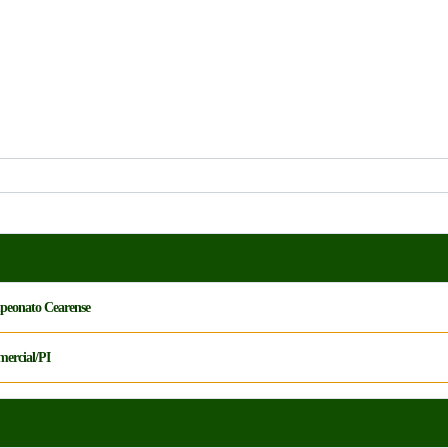
mpeonato Cearense
mercial/PI