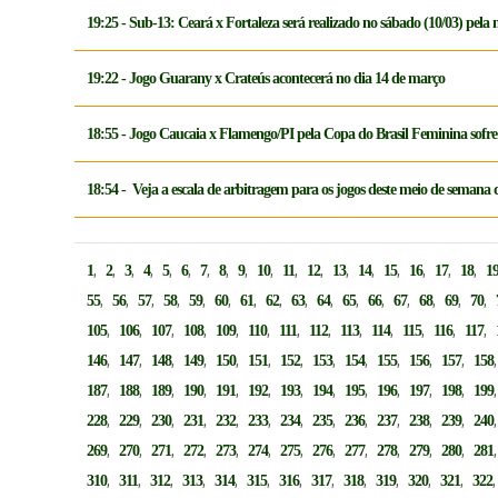
19:25 - Sub-13: Ceará x Fortaleza será realizado no sábado (10/03) pel
19:22 - Jogo Guarany x Crateús acontecerá no dia 14 de março
18:55 - Jogo Caucaia x Flamengo/PI pela Copa do Brasil Feminina sofre 
18:54 - Veja a escala de arbitragem para os jogos deste meio de seman
,
,
,
,
,
,
,
,
,
,
,
,
,
,
,
,
,
,
1
2
3
4
5
6
7
8
9
10
11
12
13
14
15
16
17
18
1
,
,
,
,
,
,
,
,
,
,
,
,
,
,
,
,
55
56
57
58
59
60
61
62
63
64
65
66
67
68
69
70
,
,
,
,
,
,
,
,
,
,
,
,
,
105
106
107
108
109
110
111
112
113
114
115
116
117
,
,
,
,
,
,
,
,
,
,
,
,
146
147
148
149
150
151
152
153
154
155
156
157
158
,
,
,
,
,
,
,
,
,
,
,
,
187
188
189
190
191
192
193
194
195
196
197
198
199
,
,
,
,
,
,
,
,
,
,
,
,
228
229
230
231
232
233
234
235
236
237
238
239
240
,
,
,
,
,
,
,
,
,
,
,
,
269
270
271
272
273
274
275
276
277
278
279
280
281
,
,
,
,
,
,
,
,
,
,
,
,
310
311
312
313
314
315
316
317
318
319
320
321
322