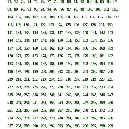
,
,
,
,
,
,
,
,
,
,
,
,
,
,
,
,
,
71
72
73
74
75
76
77
78
79
80
81
82
83
84
85
86
87
,
,
,
,
,
,
,
,
,
,
,
,
,
,
,
,
88
89
90
91
92
93
94
95
96
97
98
99
100
101
102
103
,
,
,
,
,
,
,
,
,
,
,
,
,
,
104
105
106
107
108
109
110
111
112
113
114
115
116
117
,
,
,
,
,
,
,
,
,
,
,
,
,
118
119
120
121
122
123
124
125
126
127
128
129
130
,
,
,
,
,
,
,
,
,
,
,
,
,
131
132
133
134
135
136
137
138
139
140
141
142
143
,
,
,
,
,
,
,
,
,
,
,
,
,
144
145
146
147
148
149
150
151
152
153
154
155
156
,
,
,
,
,
,
,
,
,
,
,
,
,
157
158
159
160
161
162
163
164
165
166
167
168
169
,
,
,
,
,
,
,
,
,
,
,
,
,
170
171
172
173
174
175
176
177
178
179
180
181
182
,
,
,
,
,
,
,
,
,
,
,
,
,
183
184
185
186
187
188
189
190
191
192
193
194
195
,
,
,
,
,
,
,
,
,
,
,
,
,
196
197
198
199
200
201
202
203
204
205
206
207
208
,
,
,
,
,
,
,
,
,
,
,
,
,
209
210
211
212
213
214
215
216
217
218
219
220
221
,
,
,
,
,
,
,
,
,
,
,
,
,
222
223
224
225
226
227
228
229
230
231
232
233
234
,
,
,
,
,
,
,
,
,
,
,
,
,
235
236
237
238
239
240
241
242
243
244
245
246
247
,
,
,
,
,
,
,
,
,
,
,
,
,
248
249
250
251
252
253
254
255
256
257
258
259
260
,
,
,
,
,
,
,
,
,
,
,
,
,
261
262
263
264
265
266
267
268
269
270
271
272
273
,
,
,
,
,
,
,
,
,
,
,
,
,
274
275
276
277
278
279
280
281
282
283
284
285
286
,
,
,
,
,
,
,
,
,
,
,
,
,
287
288
289
290
291
292
293
294
295
296
297
298
299