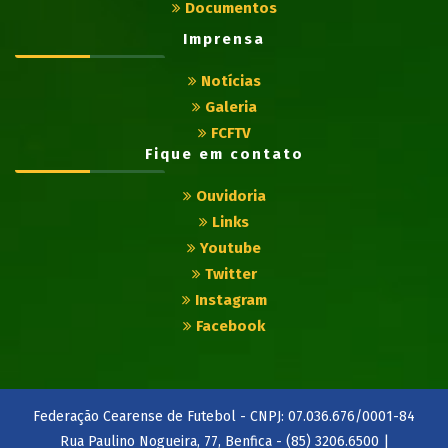
Documentos
Imprensa
Notícias
Galeria
FCFTV
Fique em contato
Ouvidoria
Links
Youtube
Twitter
Instagram
Facebook
Federação Cearense de Futebol - CNPJ: 07.036.676/0001-84
Rua Paulino Nogueira, 77, Benfica - (85) 3206.6500 |