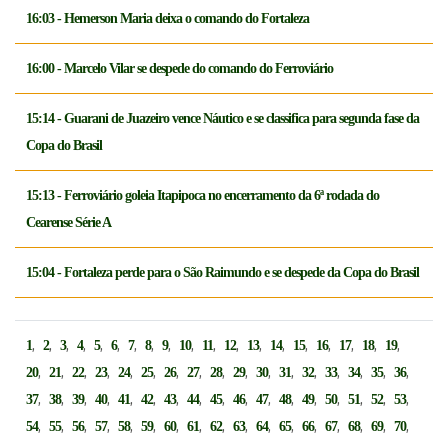
16:03 - Hemerson Maria deixa o comando do Fortaleza
16:00 - Marcelo Vilar se despede do comando do Ferroviário
15:14 - Guarani de Juazeiro vence Náutico e se classifica para segunda fase da
Copa do Brasil
15:13 - Ferroviário goleia Itapipoca no encerramento da 6ª rodada do
Cearense Série A
15:04 - Fortaleza perde para o São Raimundo e se despede da Copa do Brasil
,
,
,
,
,
,
,
,
,
,
,
,
,
,
,
,
,
,
,
1
2
3
4
5
6
7
8
9
10
11
12
13
14
15
16
17
18
19
,
,
,
,
,
,
,
,
,
,
,
,
,
,
,
,
,
20
21
22
23
24
25
26
27
28
29
30
31
32
33
34
35
36
,
,
,
,
,
,
,
,
,
,
,
,
,
,
,
,
,
37
38
39
40
41
42
43
44
45
46
47
48
49
50
51
52
53
,
,
,
,
,
,
,
,
,
,
,
,
,
,
,
,
,
54
55
56
57
58
59
60
61
62
63
64
65
66
67
68
69
70