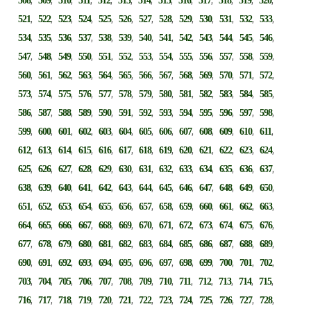
508
509
510
511
512
513
514
515
516
517
518
519
520
,
,
,
,
,
,
,
,
,
,
,
,
,
521
522
523
524
525
526
527
528
529
530
531
532
533
,
,
,
,
,
,
,
,
,
,
,
,
,
534
535
536
537
538
539
540
541
542
543
544
545
546
,
,
,
,
,
,
,
,
,
,
,
,
,
547
548
549
550
551
552
553
554
555
556
557
558
559
,
,
,
,
,
,
,
,
,
,
,
,
,
560
561
562
563
564
565
566
567
568
569
570
571
572
,
,
,
,
,
,
,
,
,
,
,
,
,
573
574
575
576
577
578
579
580
581
582
583
584
585
,
,
,
,
,
,
,
,
,
,
,
,
,
586
587
588
589
590
591
592
593
594
595
596
597
598
,
,
,
,
,
,
,
,
,
,
,
,
,
599
600
601
602
603
604
605
606
607
608
609
610
611
,
,
,
,
,
,
,
,
,
,
,
,
,
612
613
614
615
616
617
618
619
620
621
622
623
624
,
,
,
,
,
,
,
,
,
,
,
,
,
625
626
627
628
629
630
631
632
633
634
635
636
637
,
,
,
,
,
,
,
,
,
,
,
,
,
638
639
640
641
642
643
644
645
646
647
648
649
650
,
,
,
,
,
,
,
,
,
,
,
,
,
651
652
653
654
655
656
657
658
659
660
661
662
663
,
,
,
,
,
,
,
,
,
,
,
,
,
664
665
666
667
668
669
670
671
672
673
674
675
676
,
,
,
,
,
,
,
,
,
,
,
,
,
677
678
679
680
681
682
683
684
685
686
687
688
689
,
,
,
,
,
,
,
,
,
,
,
,
,
690
691
692
693
694
695
696
697
698
699
700
701
702
,
,
,
,
,
,
,
,
,
,
,
,
,
703
704
705
706
707
708
709
710
711
712
713
714
715
,
,
,
,
,
,
,
,
,
,
,
,
,
716
717
718
719
720
721
722
723
724
725
726
727
728