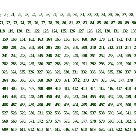
,
,
,
,
,
,
,
,
,
,
,
,
,
,
,
,
,
,
,
9
20
21
22
23
24
25
26
27
28
29
30
31
32
33
34
35
36
37
38
,
,
,
,
,
,
,
,
,
,
,
,
,
,
,
,
,
,
,
71
72
73
74
75
76
77
78
79
80
81
82
83
84
85
86
87
88
89
90
,
,
,
,
,
,
,
,
,
,
,
,
,
,
,
118
119
120
121
122
123
124
125
126
127
128
129
130
131
132
13
,
,
,
,
,
,
,
,
,
,
,
,
,
,
,
,
159
160
161
162
163
164
165
166
167
168
169
170
171
172
173
,
,
,
,
,
,
,
,
,
,
,
,
,
,
,
,
200
201
202
203
204
205
206
207
208
209
210
211
212
213
214
2
,
,
,
,
,
,
,
,
,
,
,
,
,
,
,
,
241
242
243
244
245
246
247
248
249
250
251
252
253
254
255
,
,
,
,
,
,
,
,
,
,
,
,
,
,
,
,
282
283
284
285
286
287
288
289
290
291
292
293
294
295
296
,
,
,
,
,
,
,
,
,
,
,
,
,
,
,
,
323
324
325
326
327
328
329
330
331
332
333
334
335
336
337
3
,
,
,
,
,
,
,
,
,
372
,
,
,
,
,
,
364
365
366
367
368
369
370
371
373
374
375
376
377
378
,
,
,
,
,
,
,
,
,
,
,
,
,
,
,
,
404
405
406
407
408
409
410
411
412
413
414
415
416
417
418
4
,
,
,
,
,
,
,
,
,
,
,
,
,
,
,
,
445
446
447
448
449
450
451
452
453
454
455
456
457
458
459
,
,
,
,
,
,
,
,
,
,
,
,
,
,
,
,
486
487
488
489
490
491
492
493
494
495
496
497
498
499
500
,
,
,
,
,
,
,
,
,
,
,
,
,
,
,
,
527
528
529
530
531
532
533
534
535
536
537
538
539
540
541
,
,
,
,
,
,
,
,
,
,
,
,
,
,
,
,
568
569
570
571
572
573
574
575
576
577
578
579
580
581
582
,
,
,
,
,
,
,
,
,
,
,
,
,
,
,
,
609
610
611
612
613
614
615
616
617
618
619
620
621
622
623
6