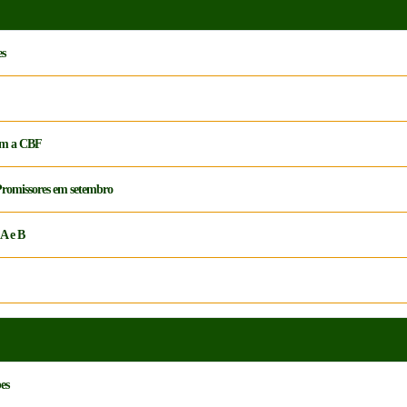
es
com a CBF
Promissores em setembro
 A e B
es