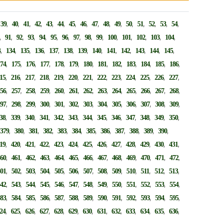
,
,
,
,
,
,
,
,
,
,
,
,
,
,
,
,
,
39
40
41
42
43
44
45
46
47
48
49
50
51
52
53
54
,
,
,
,
,
,
,
,
,
,
,
,
,
,
,
91
92
93
94
95
96
97
98
99
100
101
102
103
104
,
,
,
,
,
,
,
,
,
,
,
,
,
3
134
135
136
137
138
139
140
141
142
143
144
145
,
,
,
,
,
,
,
,
,
,
,
,
,
174
175
176
177
178
179
180
181
182
183
184
185
186
,
,
,
,
,
,
,
,
,
,
,
,
,
15
216
217
218
219
220
221
222
223
224
225
226
227
,
,
,
,
,
,
,
,
,
,
,
,
,
256
257
258
259
260
261
262
263
264
265
266
267
268
,
,
,
,
,
,
,
,
,
,
,
,
,
297
298
299
300
301
302
303
304
305
306
307
308
309
,
,
,
,
,
,
,
,
,
,
,
,
,
38
339
340
341
342
343
344
345
346
347
348
349
350
,
,
,
,
,
,
,
,
,
,
,
,
,
379
380
381
382
383
384
385
386
387
388
389
390
,
,
,
,
,
,
,
,
,
,
,
,
,
19
420
421
422
423
424
425
426
427
428
429
430
431
,
,
,
,
,
,
,
,
,
,
,
,
,
460
461
462
463
464
465
466
467
468
469
470
471
472
,
,
,
,
,
,
,
,
,
,
,
,
,
501
502
503
504
505
506
507
508
509
510
511
512
513
,
,
,
,
,
,
,
,
,
,
,
,
,
542
543
544
545
546
547
548
549
550
551
552
553
554
,
,
,
,
,
,
,
,
,
,
,
,
,
583
584
585
586
587
588
589
590
591
592
593
594
595
,
,
,
,
,
,
,
,
,
,
,
,
,
24
625
626
627
628
629
630
631
632
633
634
635
636