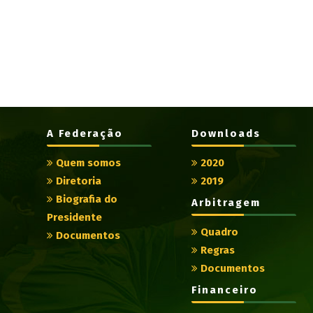
A Federação
Downloads
Quem somos
2020
Diretoria
2019
Biografia do
Arbitragem
Presidente
Quadro
Documentos
Regras
Documentos
Financeiro