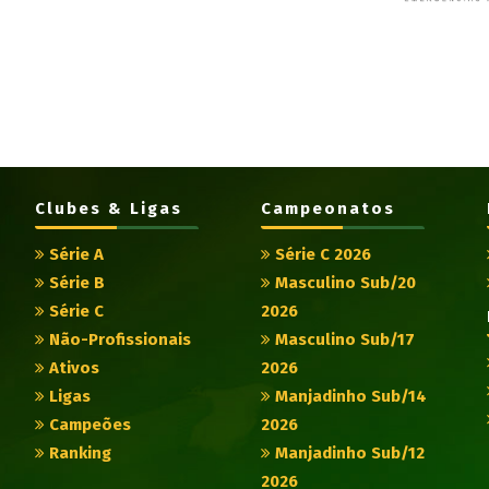
Clubes & Ligas
Campeonatos
Série A
Série C 2026
Série B
Masculino Sub/20
Série C
2026
Não-Profissionais
Masculino Sub/17
Ativos
2026
Ligas
Manjadinho Sub/14
Campeões
2026
Ranking
Manjadinho Sub/12
2026