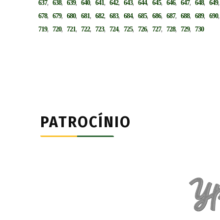
,
,
,
,
,
,
,
,
,
,
,
,
637
638
639
640
641
642
643
644
645
646
647
648
649
,
,
,
,
,
,
,
,
,
,
,
,
678
679
680
681
682
683
684
685
686
687
688
689
690
,
,
,
,
,
,
,
,
,
,
,
719
720
721
722
723
724
725
726
727
728
729
730
PATROCÍNIO