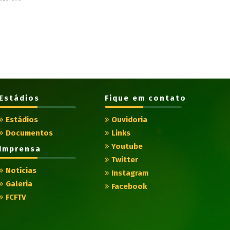
Estádios
Fique em contato
Estádios
Ouvidoria
Documentos
Links
Youtube
Imprensa
Twitter
Notícias
Instagram
Galeria
Facebook
FCFTV