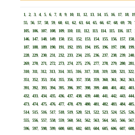
,
,
,
,
,
,
,
,
,
,
,
,
,
,
,
,
,
,
1
2
3
4
5
6
7
8
9
10
11
12
13
14
15
16
17
18
1
,
,
,
,
,
,
,
,
,
,
,
,
,
,
,
,
55
56
57
58
59
60
61
62
63
64
65
66
67
68
69
70
,
,
,
,
,
,
,
,
,
,
,
,
,
105
106
107
108
109
110
111
112
113
114
115
116
117
,
,
,
,
,
,
,
,
,
,
,
,
146
147
148
149
150
151
152
153
154
155
156
157
158
,
,
,
,
,
,
,
,
,
,
,
,
187
188
189
190
191
192
193
194
195
196
197
198
199
,
,
,
,
,
,
,
,
,
,
,
,
228
229
230
231
232
233
234
235
236
237
238
239
240
,
,
,
,
,
,
,
,
,
,
,
,
269
270
271
272
273
274
275
276
277
278
279
280
281
,
,
,
,
,
,
,
,
,
,
,
,
310
311
312
313
314
315
316
317
318
319
320
321
322
,
,
,
,
,
,
,
,
,
,
,
,
351
352
353
354
355
356
357
358
359
360
361
362
363
,
,
,
,
,
,
,
,
,
,
,
,
391
392
393
394
395
396
397
398
399
400
401
402
403
,
,
,
,
,
,
,
,
,
,
,
,
432
433
434
435
436
437
438
439
440
441
442
443
444
,
,
,
,
,
,
,
,
,
,
,
,
473
474
475
476
477
478
479
480
481
482
483
484
485
,
,
,
,
,
,
,
,
,
,
,
,
514
515
516
517
518
519
520
521
522
523
524
525
526
,
,
,
,
,
,
,
,
,
,
,
,
555
556
557
558
559
560
561
562
563
564
565
566
567
,
,
,
,
,
,
,
,
,
,
,
,
596
597
598
599
600
601
602
603
604
605
606
607
608