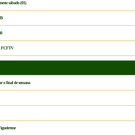
neste sábado (01)
 B
40
ela FCFTV
r o final de semana
igueirense