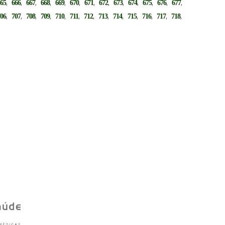
,
,
,
,
,
,
,
,
,
,
,
,
,
665
666
667
668
669
670
671
672
673
674
675
676
677
,
,
,
,
,
,
,
,
,
,
,
,
,
706
707
708
709
710
711
712
713
714
715
716
717
718