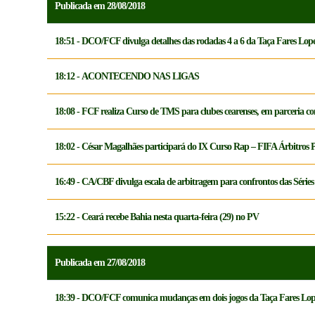
Publicada em 28/08/2018
18:51 - DCO/FCF divulga detalhes das rodadas 4 a 6 da Taça Fares Lop
18:12 - ACONTECENDO NAS LIGAS
18:08 - FCF realiza Curso de TMS para clubes cearenses, em parceria 
18:02 - César Magalhães participará do IX Curso Rap – FIFA Árbitros 
16:49 - CA/CBF divulga escala de arbitragem para confrontos das Séries
15:22 - Ceará recebe Bahia nesta quarta-feira (29) no PV
Publicada em 27/08/2018
18:39 - DCO/FCF comunica mudanças em dois jogos da Taça Fares Lop