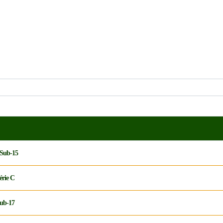
 Sub-15
érie C
Sub-17