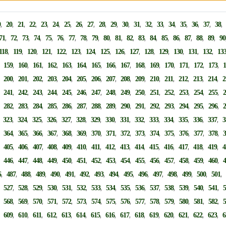
,
,
,
,
,
,
,
,
,
,
,
,
,
,
,
,
,
,
,
9
20
21
22
23
24
25
26
27
28
29
30
31
32
33
34
35
36
37
38
,
,
,
,
,
,
,
,
,
,
,
,
,
,
,
,
,
,
,
71
72
73
74
75
76
77
78
79
80
81
82
83
84
85
86
87
88
89
90
,
,
,
,
,
,
,
,
,
,
,
,
,
,
,
118
119
120
121
122
123
124
125
126
127
128
129
130
131
132
13
,
,
,
,
,
,
,
,
,
,
,
,
,
,
,
,
159
160
161
162
163
164
165
166
167
168
169
170
171
172
173
,
,
,
,
,
,
,
,
,
,
,
,
,
,
,
,
200
201
202
203
204
205
206
207
208
209
210
211
212
213
214
2
,
,
,
,
,
,
,
,
,
,
,
,
,
,
,
,
241
242
243
244
245
246
247
248
249
250
251
252
253
254
255
,
,
,
,
,
,
,
,
,
,
,
,
,
,
,
,
282
283
284
285
286
287
288
289
290
291
292
293
294
295
296
,
,
,
,
,
,
,
,
,
,
,
,
,
,
,
,
323
324
325
326
327
328
329
330
331
332
333
334
335
336
337
3
,
,
,
,
,
,
,
,
,
,
,
,
,
,
,
,
364
365
366
367
368
369
370
371
372
373
374
375
376
377
378
,
,
,
,
,
,
,
,
,
,
,
,
,
,
,
,
405
406
407
408
409
410
411
412
413
414
415
416
417
418
419
4
,
,
,
,
,
,
,
,
,
,
,
,
,
,
,
,
446
447
448
449
450
451
452
453
454
455
456
457
458
459
460
,
,
,
,
,
,
,
,
,
,
,
,
,
,
,
6
487
488
489
490
491
492
493
494
495
496
497
498
499
500
501
,
,
,
,
,
,
,
,
,
,
,
,
,
,
,
,
527
528
529
530
531
532
533
534
535
536
537
538
539
540
541
,
,
,
,
,
,
,
,
,
,
,
,
,
,
,
,
568
569
570
571
572
573
574
575
576
577
578
579
580
581
582
,
,
,
,
,
,
,
,
,
,
,
,
,
,
,
,
609
610
611
612
613
614
615
616
617
618
619
620
621
622
623
6