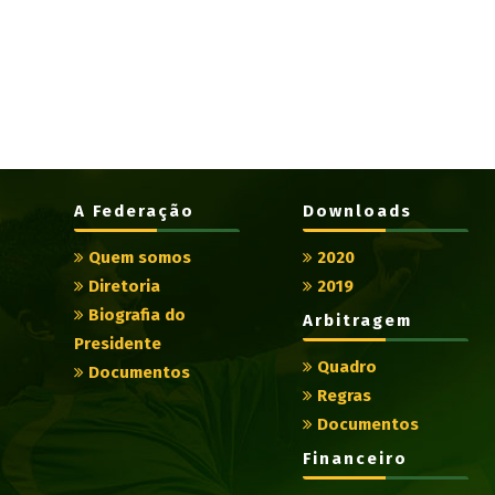
A Federação
Downloads
Quem somos
2020
Diretoria
2019
Biografia do
Arbitragem
Presidente
Quadro
Documentos
Regras
Documentos
Financeiro