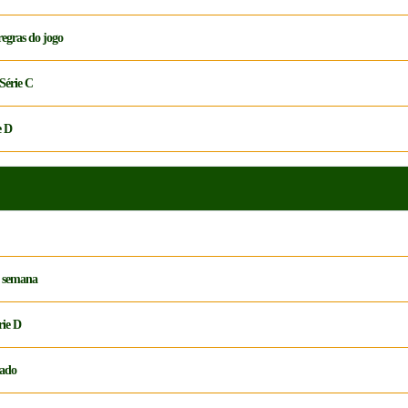
egras do jogo
Série C
e D
e semana
rie D
bado