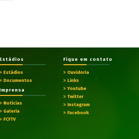
Estádios
Fique em contato
Estádios
Ouvidoria
Documentos
Links
Youtube
Imprensa
Twitter
Notícias
Instagram
Galeria
Facebook
FCFTV