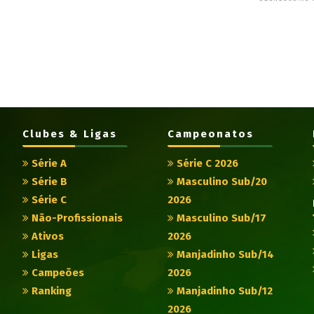
Clubes & Ligas
Campeonatos
Série A
Série C 2026
Série B
Masculino Sub/20
Série C
2026
Não-Profissionais
Masculino Sub/17
Ativos
2026
Ligas
Manjadinho Sub/14
Campeões
2026
Ranking
Manjadinho Sub/12
2026