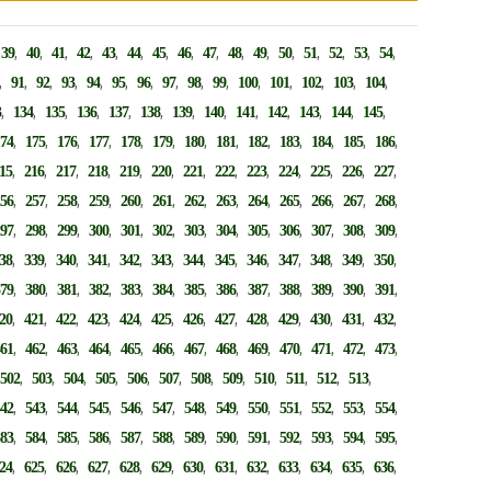
,
,
,
,
,
,
,
,
,
,
,
,
,
,
,
,
,
39
40
41
42
43
44
45
46
47
48
49
50
51
52
53
54
,
,
,
,
,
,
,
,
,
,
,
,
,
,
,
91
92
93
94
95
96
97
98
99
100
101
102
103
104
,
,
,
,
,
,
,
,
,
,
,
,
,
3
134
135
136
137
138
139
140
141
142
143
144
145
,
,
,
,
,
,
,
,
,
,
,
,
,
174
175
176
177
178
179
180
181
182
183
184
185
186
,
,
,
,
,
,
,
,
,
,
,
,
,
15
216
217
218
219
220
221
222
223
224
225
226
227
,
,
,
,
,
,
,
,
,
,
,
,
,
256
257
258
259
260
261
262
263
264
265
266
267
268
,
,
,
,
,
,
,
,
,
,
,
,
,
297
298
299
300
301
302
303
304
305
306
307
308
309
,
,
,
,
,
,
,
,
,
,
,
,
,
38
339
340
341
342
343
344
345
346
347
348
349
350
,
,
,
,
,
,
,
,
,
,
,
,
,
379
380
381
382
383
384
385
386
387
388
389
390
391
,
,
,
,
,
,
,
,
,
,
,
,
,
20
421
422
423
424
425
426
427
428
429
430
431
432
,
,
,
,
,
,
,
,
,
,
,
,
,
461
462
463
464
465
466
467
468
469
470
471
472
473
,
,
,
,
,
,
,
,
,
,
,
,
,
502
503
504
505
506
507
508
509
510
511
512
513
,
,
,
,
,
,
,
,
,
,
,
,
,
542
543
544
545
546
547
548
549
550
551
552
553
554
,
,
,
,
,
,
,
,
,
,
,
,
,
583
584
585
586
587
588
589
590
591
592
593
594
595
,
,
,
,
,
,
,
,
,
,
,
,
,
24
625
626
627
628
629
630
631
632
633
634
635
636