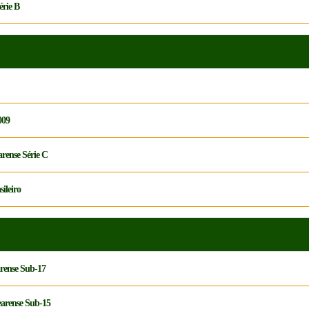
érie B
009
arense Série C
ileiro
arense Sub-17
Cearense Sub-15