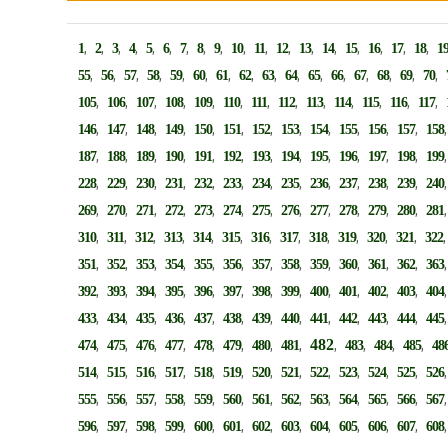
,
,
,
,
,
,
,
,
,
,
,
,
,
,
,
,
,
,
1
2
3
4
5
6
7
8
9
10
11
12
13
14
15
16
17
18
1
,
,
,
,
,
,
,
,
,
,
,
,
,
,
,
,
55
56
57
58
59
60
61
62
63
64
65
66
67
68
69
70
,
,
,
,
,
,
,
,
,
,
,
,
,
105
106
107
108
109
110
111
112
113
114
115
116
117
,
,
,
,
,
,
,
,
,
,
,
,
146
147
148
149
150
151
152
153
154
155
156
157
158
,
,
,
,
,
,
,
,
,
,
,
,
187
188
189
190
191
192
193
194
195
196
197
198
199
,
,
,
,
,
,
,
,
,
,
,
,
228
229
230
231
232
233
234
235
236
237
238
239
240
,
,
,
,
,
,
,
,
,
,
,
,
269
270
271
272
273
274
275
276
277
278
279
280
281
,
,
,
,
,
,
,
,
,
,
,
,
310
311
312
313
314
315
316
317
318
319
320
321
322
,
,
,
,
,
,
,
,
,
,
,
,
351
352
353
354
355
356
357
358
359
360
361
362
363
,
,
,
,
,
,
,
,
,
,
,
,
392
393
394
395
396
397
398
399
400
401
402
403
404
,
,
,
,
,
,
,
,
,
,
,
,
433
434
435
436
437
438
439
440
441
442
443
444
445
,
,
,
,
,
,
,
,
482
,
,
,
,
474
475
476
477
478
479
480
481
483
484
485
48
,
,
,
,
,
,
,
,
,
,
,
,
514
515
516
517
518
519
520
521
522
523
524
525
526
,
,
,
,
,
,
,
,
,
,
,
,
555
556
557
558
559
560
561
562
563
564
565
566
567
,
,
,
,
,
,
,
,
,
,
,
,
596
597
598
599
600
601
602
603
604
605
606
607
608