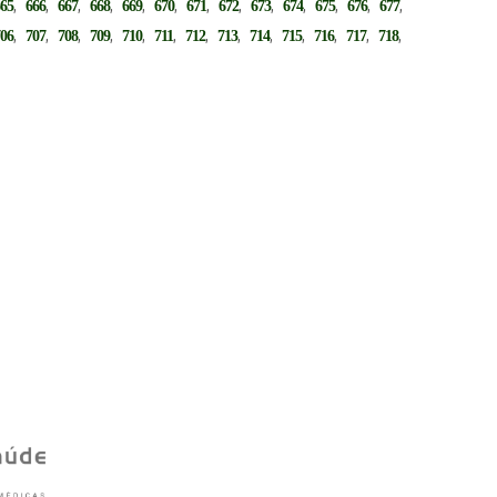
,
,
,
,
,
,
,
,
,
,
,
,
,
665
666
667
668
669
670
671
672
673
674
675
676
677
,
,
,
,
,
,
,
,
,
,
,
,
,
706
707
708
709
710
711
712
713
714
715
716
717
718