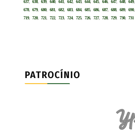
,
,
,
,
,
,
,
,
,
,
,
,
637
638
639
640
641
642
643
644
645
646
647
648
649
,
,
,
,
,
,
,
,
,
,
,
,
678
679
680
681
682
683
684
685
686
687
688
689
690
,
,
,
,
,
,
,
,
,
,
,
,
719
720
721
722
723
724
725
726
727
728
729
730
731
PATROCÍNIO