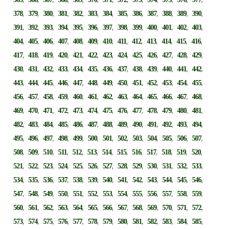
,
,
,
,
,
,
,
,
,
,
,
,
,
378
379
380
381
382
383
384
385
386
387
388
389
390
,
,
,
,
,
,
,
,
,
,
,
,
,
391
392
393
394
395
396
397
398
399
400
401
402
403
,
,
,
,
,
,
,
,
,
,
,
,
,
404
405
406
407
408
409
410
411
412
413
414
415
416
,
,
,
,
,
,
,
,
,
,
,
,
,
417
418
419
420
421
422
423
424
425
426
427
428
429
,
,
,
,
,
,
,
,
,
,
,
,
,
430
431
432
433
434
435
436
437
438
439
440
441
442
,
,
,
,
,
,
,
,
,
,
,
,
,
443
444
445
446
447
448
449
450
451
452
453
454
455
,
,
,
,
,
,
,
,
,
,
,
,
,
456
457
458
459
460
461
462
463
464
465
466
467
468
,
,
,
,
,
,
,
,
,
,
,
,
,
469
470
471
472
473
474
475
476
477
478
479
480
481
,
,
,
,
,
,
,
,
,
,
,
,
,
482
483
484
485
486
487
488
489
490
491
492
493
494
,
,
,
,
,
,
,
,
,
,
,
,
,
495
496
497
498
499
500
501
502
503
504
505
506
507
,
,
,
,
,
,
,
,
,
,
,
,
,
508
509
510
511
512
513
514
515
516
517
518
519
520
,
,
,
,
,
,
,
,
,
,
,
,
,
521
522
523
524
525
526
527
528
529
530
531
532
533
,
,
,
,
,
,
,
,
,
,
,
,
,
534
535
536
537
538
539
540
541
542
543
544
545
546
,
,
,
,
,
,
,
,
,
,
,
,
,
547
548
549
550
551
552
553
554
555
556
557
558
559
,
,
,
,
,
,
,
,
,
,
,
,
,
560
561
562
563
564
565
566
567
568
569
570
571
572
,
,
,
,
,
,
,
,
,
,
,
,
,
573
574
575
576
577
578
579
580
581
582
583
584
585