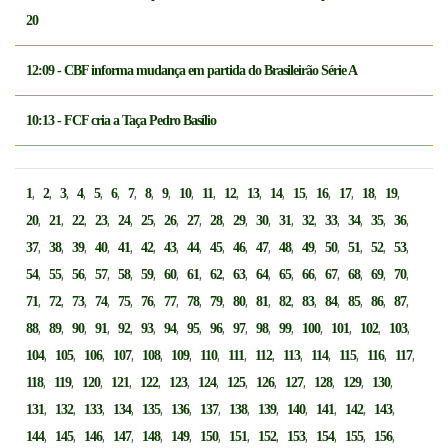
20
12:09 - CBF informa mudança em partida do Brasileirão Série A
10:13 - FCF cria a Taça Pedro Basílio
,
,
,
,
,
,
,
,
,
,
,
,
,
,
,
,
,
,
,
1
2
3
4
5
6
7
8
9
10
11
12
13
14
15
16
17
18
19
,
,
,
,
,
,
,
,
,
,
,
,
,
,
,
,
,
20
21
22
23
24
25
26
27
28
29
30
31
32
33
34
35
36
,
,
,
,
,
,
,
,
,
,
,
,
,
,
,
,
,
37
38
39
40
41
42
43
44
45
46
47
48
49
50
51
52
53
,
,
,
,
,
,
,
,
,
,
,
,
,
,
,
,
,
54
55
56
57
58
59
60
61
62
63
64
65
66
67
68
69
70
,
,
,
,
,
,
,
,
,
,
,
,
,
,
,
,
,
71
72
73
74
75
76
77
78
79
80
81
82
83
84
85
86
87
,
,
,
,
,
,
,
,
,
,
,
,
,
,
,
,
88
89
90
91
92
93
94
95
96
97
98
99
100
101
102
103
,
,
,
,
,
,
,
,
,
,
,
,
,
,
104
105
106
107
108
109
110
111
112
113
114
115
116
117
,
,
,
,
,
,
,
,
,
,
,
,
,
118
119
120
121
122
123
124
125
126
127
128
129
130
,
,
,
,
,
,
,
,
,
,
,
,
,
131
132
133
134
135
136
137
138
139
140
141
142
143
,
,
,
,
,
,
,
,
,
,
,
,
,
144
145
146
147
148
149
150
151
152
153
154
155
156