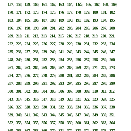
,
,
,
,
,
,
,
,
165
,
,
,
,
,
157
158
159
160
161
162
163
164
166
167
168
169
,
,
,
,
,
,
,
,
,
,
,
,
,
170
171
172
173
174
175
176
177
178
179
180
181
182
,
,
,
,
,
,
,
,
,
,
,
,
,
183
184
185
186
187
188
189
190
191
192
193
194
195
,
,
,
,
,
,
,
,
,
,
,
,
,
196
197
198
199
200
201
202
203
204
205
206
207
208
,
,
,
,
,
,
,
,
,
,
,
,
,
209
210
211
212
213
214
215
216
217
218
219
220
221
,
,
,
,
,
,
,
,
,
,
,
,
,
222
223
224
225
226
227
228
229
230
231
232
233
234
,
,
,
,
,
,
,
,
,
,
,
,
,
235
236
237
238
239
240
241
242
243
244
245
246
247
,
,
,
,
,
,
,
,
,
,
,
,
,
248
249
250
251
252
253
254
255
256
257
258
259
260
,
,
,
,
,
,
,
,
,
,
,
,
,
261
262
263
264
265
266
267
268
269
270
271
272
273
,
,
,
,
,
,
,
,
,
,
,
,
,
274
275
276
277
278
279
280
281
282
283
284
285
286
,
,
,
,
,
,
,
,
,
,
,
,
,
287
288
289
290
291
292
293
294
295
296
297
298
299
,
,
,
,
,
,
,
,
,
,
,
,
,
300
301
302
303
304
305
306
307
308
309
310
311
312
,
,
,
,
,
,
,
,
,
,
,
,
,
313
314
315
316
317
318
319
320
321
322
323
324
325
,
,
,
,
,
,
,
,
,
,
,
,
,
326
327
328
329
330
331
332
333
334
335
336
337
338
,
,
,
,
,
,
,
,
,
,
,
,
,
339
340
341
342
343
344
345
346
347
348
349
350
351
,
,
,
,
,
,
,
,
,
,
,
,
,
352
353
354
355
356
357
358
359
360
361
362
363
364
,
,
,
,
,
,
,
,
,
,
,
,
,
365
366
367
368
369
370
371
372
373
374
375
376
377