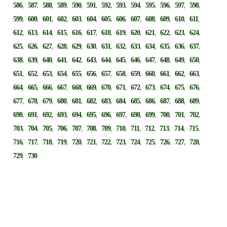
,
,
,
,
,
,
,
,
,
,
,
,
,
586
587
588
589
590
591
592
593
594
595
596
597
598
,
,
,
,
,
,
,
,
,
,
,
,
,
599
600
601
602
603
604
605
606
607
608
609
610
611
,
,
,
,
,
,
,
,
,
,
,
,
,
612
613
614
615
616
617
618
619
620
621
622
623
624
,
,
,
,
,
,
,
,
,
,
,
,
,
625
626
627
628
629
630
631
632
633
634
635
636
637
,
,
,
,
,
,
,
,
,
,
,
,
,
638
639
640
641
642
643
644
645
646
647
648
649
650
,
,
,
,
,
,
,
,
,
,
,
,
,
651
652
653
654
655
656
657
658
659
660
661
662
663
,
,
,
,
,
,
,
,
,
,
,
,
,
664
665
666
667
668
669
670
671
672
673
674
675
676
,
,
,
,
,
,
,
,
,
,
,
,
,
677
678
679
680
681
682
683
684
685
686
687
688
689
,
,
,
,
,
,
,
,
,
,
,
,
,
690
691
692
693
694
695
696
697
698
699
700
701
702
,
,
,
,
,
,
,
,
,
,
,
,
,
703
704
705
706
707
708
709
710
711
712
713
714
715
,
,
,
,
,
,
,
,
,
,
,
,
,
716
717
718
719
720
721
722
723
724
725
726
727
728
,
729
730