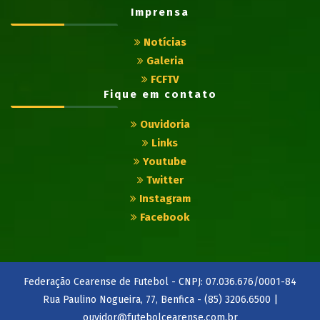
Imprensa
Notícias
Galeria
FCFTV
Fique em contato
Ouvidoria
Links
Youtube
Twitter
Instagram
Facebook
Federação Cearense de Futebol - CNPJ: 07.036.676/0001-84
Rua Paulino Nogueira, 77, Benfica - (85) 3206.6500 |
ouvidor@futebolcearense.com.br