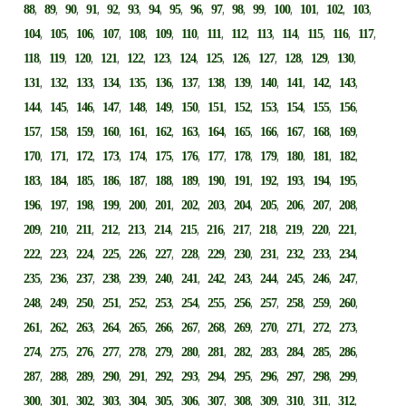
,
,
,
,
,
,
,
,
,
,
,
,
,
,
,
,
88
89
90
91
92
93
94
95
96
97
98
99
100
101
102
103
,
,
,
,
,
,
,
,
,
,
,
,
,
,
104
105
106
107
108
109
110
111
112
113
114
115
116
117
,
,
,
,
,
,
,
,
,
,
,
,
,
118
119
120
121
122
123
124
125
126
127
128
129
130
,
,
,
,
,
,
,
,
,
,
,
,
,
131
132
133
134
135
136
137
138
139
140
141
142
143
,
,
,
,
,
,
,
,
,
,
,
,
,
144
145
146
147
148
149
150
151
152
153
154
155
156
,
,
,
,
,
,
,
,
,
,
,
,
,
157
158
159
160
161
162
163
164
165
166
167
168
169
,
,
,
,
,
,
,
,
,
,
,
,
,
170
171
172
173
174
175
176
177
178
179
180
181
182
,
,
,
,
,
,
,
,
,
,
,
,
,
183
184
185
186
187
188
189
190
191
192
193
194
195
,
,
,
,
,
,
,
,
,
,
,
,
,
196
197
198
199
200
201
202
203
204
205
206
207
208
,
,
,
,
,
,
,
,
,
,
,
,
,
209
210
211
212
213
214
215
216
217
218
219
220
221
,
,
,
,
,
,
,
,
,
,
,
,
,
222
223
224
225
226
227
228
229
230
231
232
233
234
,
,
,
,
,
,
,
,
,
,
,
,
,
235
236
237
238
239
240
241
242
243
244
245
246
247
,
,
,
,
,
,
,
,
,
,
,
,
,
248
249
250
251
252
253
254
255
256
257
258
259
260
,
,
,
,
,
,
,
,
,
,
,
,
,
261
262
263
264
265
266
267
268
269
270
271
272
273
,
,
,
,
,
,
,
,
,
,
,
,
,
274
275
276
277
278
279
280
281
282
283
284
285
286
,
,
,
,
,
,
,
,
,
,
,
,
,
287
288
289
290
291
292
293
294
295
296
297
298
299
,
,
,
,
,
,
,
,
,
,
,
,
,
300
301
302
303
304
305
306
307
308
309
310
311
312