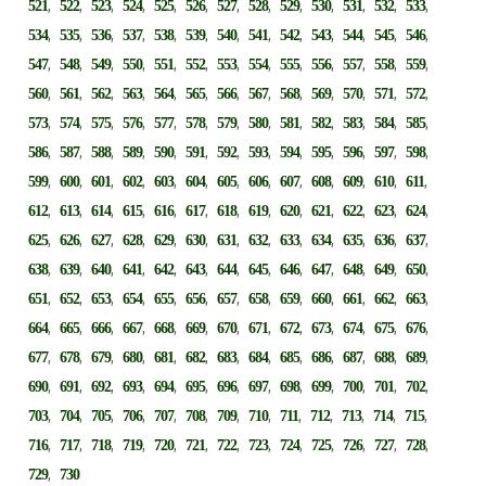
,
,
,
,
,
,
,
,
,
,
,
,
,
521
522
523
524
525
526
527
528
529
530
531
532
533
,
,
,
,
,
,
,
,
,
,
,
,
,
534
535
536
537
538
539
540
541
542
543
544
545
546
,
,
,
,
,
,
,
,
,
,
,
,
,
547
548
549
550
551
552
553
554
555
556
557
558
559
,
,
,
,
,
,
,
,
,
,
,
,
,
560
561
562
563
564
565
566
567
568
569
570
571
572
,
,
,
,
,
,
,
,
,
,
,
,
,
573
574
575
576
577
578
579
580
581
582
583
584
585
,
,
,
,
,
,
,
,
,
,
,
,
,
586
587
588
589
590
591
592
593
594
595
596
597
598
,
,
,
,
,
,
,
,
,
,
,
,
,
599
600
601
602
603
604
605
606
607
608
609
610
611
,
,
,
,
,
,
,
,
,
,
,
,
,
612
613
614
615
616
617
618
619
620
621
622
623
624
,
,
,
,
,
,
,
,
,
,
,
,
,
625
626
627
628
629
630
631
632
633
634
635
636
637
,
,
,
,
,
,
,
,
,
,
,
,
,
638
639
640
641
642
643
644
645
646
647
648
649
650
,
,
,
,
,
,
,
,
,
,
,
,
,
651
652
653
654
655
656
657
658
659
660
661
662
663
,
,
,
,
,
,
,
,
,
,
,
,
,
664
665
666
667
668
669
670
671
672
673
674
675
676
,
,
,
,
,
,
,
,
,
,
,
,
,
677
678
679
680
681
682
683
684
685
686
687
688
689
,
,
,
,
,
,
,
,
,
,
,
,
,
690
691
692
693
694
695
696
697
698
699
700
701
702
,
,
,
,
,
,
,
,
,
,
,
,
,
703
704
705
706
707
708
709
710
711
712
713
714
715
,
,
,
,
,
,
,
,
,
,
,
,
,
716
717
718
719
720
721
722
723
724
725
726
727
728
,
729
730