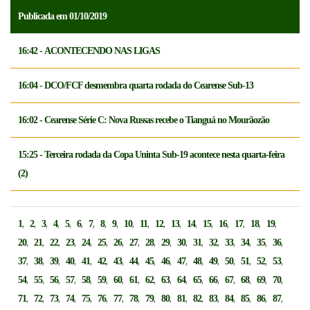
Publicada em 01/10/2019
16:42 - ACONTECENDO NAS LIGAS
16:04 - DCO/FCF desmembra quarta rodada do Cearense Sub-13
16:02 - Cearense Série C: Nova Russas recebe o Tianguá no Mourãozão
15:25 - Terceira rodada da Copa Uninta Sub-19 acontece nesta quarta-feira
(2)
,
,
,
,
,
,
,
,
,
,
,
,
,
,
,
,
,
,
,
1
2
3
4
5
6
7
8
9
10
11
12
13
14
15
16
17
18
19
,
,
,
,
,
,
,
,
,
,
,
,
,
,
,
,
,
20
21
22
23
24
25
26
27
28
29
30
31
32
33
34
35
36
,
,
,
,
,
,
,
,
,
,
,
,
,
,
,
,
,
37
38
39
40
41
42
43
44
45
46
47
48
49
50
51
52
53
,
,
,
,
,
,
,
,
,
,
,
,
,
,
,
,
,
54
55
56
57
58
59
60
61
62
63
64
65
66
67
68
69
70
,
,
,
,
,
,
,
,
,
,
,
,
,
,
,
,
,
71
72
73
74
75
76
77
78
79
80
81
82
83
84
85
86
87