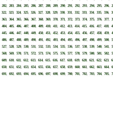
,
,
,
,
,
,
,
,
,
,
,
,
,
,
,
,
282
283
284
285
286
287
288
289
290
291
292
293
294
295
296
,
,
,
,
,
,
,
,
,
,
,
,
,
,
,
,
322
323
324
325
326
327
328
329
330
331
332
333
334
335
336
3
,
,
,
,
,
,
,
,
,
,
,
,
,
,
,
,
363
364
365
366
367
368
369
370
371
372
373
374
375
376
377
,
,
,
,
,
,
,
,
,
,
,
,
,
,
,
,
404
405
406
407
408
409
410
411
412
413
414
415
416
417
418
4
,
,
,
,
,
,
,
,
,
,
,
,
,
,
,
,
445
446
447
448
449
450
451
452
453
454
455
456
457
458
459
,
,
,
,
,
,
,
,
,
,
,
,
,
,
,
,
486
487
488
489
490
491
492
493
494
495
496
497
498
499
500
,
,
,
,
,
,
,
,
,
,
,
,
,
,
,
,
527
528
529
530
531
532
533
534
535
536
537
538
539
540
541
,
,
,
,
,
,
,
,
,
,
,
,
,
,
,
,
568
569
570
571
572
573
574
575
576
577
578
579
580
581
582
,
,
,
,
,
,
,
,
,
,
,
,
,
,
,
,
609
610
611
612
613
614
615
616
617
618
619
620
621
622
623
6
,
,
,
,
,
,
,
,
,
,
,
,
,
,
,
,
650
651
652
653
654
655
656
657
658
659
660
661
662
663
664
,
,
,
,
,
,
,
,
,
,
,
,
,
,
,
,
691
692
693
694
695
696
697
698
699
700
701
702
703
704
705