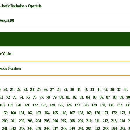
 José e Barbalha x Operário
terça (28)
e Ypióca
pa do Nordeste
,
,
,
,
,
,
,
,
,
,
,
,
,
,
,
,
,
,
,
9
20
21
22
23
24
25
26
27
28
29
30
31
32
33
34
35
36
37
38
,
,
,
,
,
,
,
,
,
,
,
,
,
,
,
,
,
,
,
71
72
73
74
75
76
77
78
79
80
81
82
83
84
85
86
87
88
89
90
,
,
,
,
,
,
,
,
,
,
,
,
,
,
,
118
119
120
121
122
123
124
125
126
127
128
129
130
131
132
13
,
,
,
,
,
,
,
,
,
,
,
,
,
,
,
,
159
160
161
162
163
164
165
166
167
168
169
170
171
172
173
,
,
,
,
,
,
,
,
,
,
,
,
,
,
,
,
200
201
202
203
204
205
206
207
208
209
210
211
212
213
214
2
,
,
,
,
,
,
,
,
,
,
,
,
,
,
,
,
241
242
243
244
245
246
247
248
249
250
251
252
253
254
255