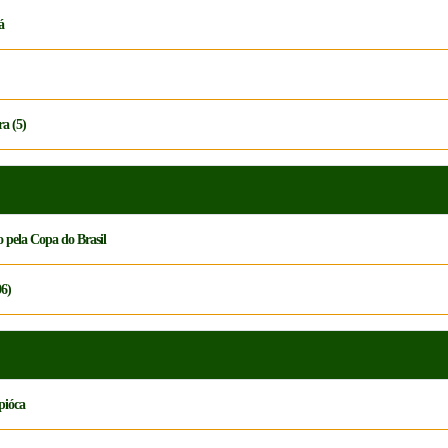
á
ra (5)
o pela Copa do Brasil
06)
pióca