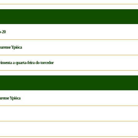
b-20
earense Ypióca
vimenta a quarta-feira do torcedor
arense Ypióca