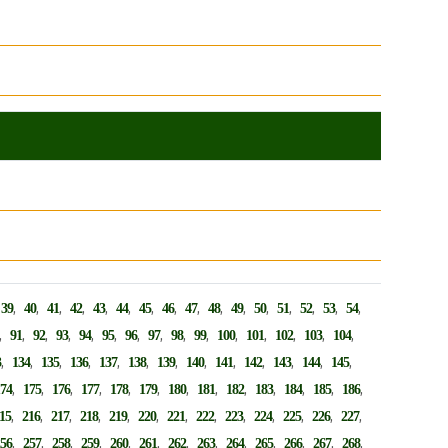
,
,
,
,
,
,
,
,
,
,
,
,
,
,
,
,
,
39
40
41
42
43
44
45
46
47
48
49
50
51
52
53
54
,
,
,
,
,
,
,
,
,
,
,
,
,
,
,
91
92
93
94
95
96
97
98
99
100
101
102
103
104
,
,
,
,
,
,
,
,
,
,
,
,
,
3
134
135
136
137
138
139
140
141
142
143
144
145
,
,
,
,
,
,
,
,
,
,
,
,
,
174
175
176
177
178
179
180
181
182
183
184
185
186
,
,
,
,
,
,
,
,
,
,
,
,
,
15
216
217
218
219
220
221
222
223
224
225
226
227
,
,
,
,
,
,
,
,
,
,
,
,
,
256
257
258
259
260
261
262
263
264
265
266
267
268