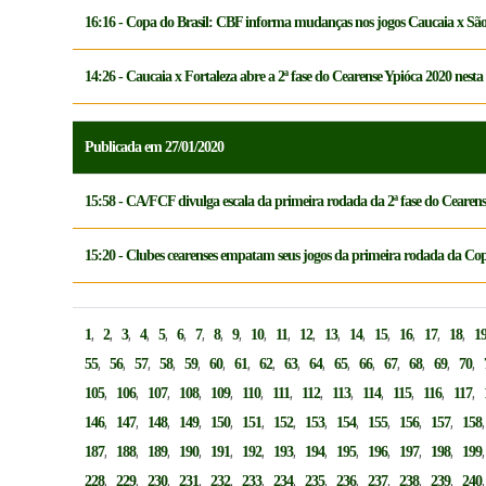
16:16 - Copa do Brasil: CBF informa mudanças nos jogos Caucaia x São
14:26 - Caucaia x Fortaleza abre a 2ª fase do Cearense Ypióca 2020 nesta 
Publicada em 27/01/2020
15:58 - CA/FCF divulga escala da primeira rodada da 2ª fase do Cearens
15:20 - Clubes cearenses empatam seus jogos da primeira rodada da Co
,
,
,
,
,
,
,
,
,
,
,
,
,
,
,
,
,
,
1
2
3
4
5
6
7
8
9
10
11
12
13
14
15
16
17
18
1
,
,
,
,
,
,
,
,
,
,
,
,
,
,
,
,
55
56
57
58
59
60
61
62
63
64
65
66
67
68
69
70
,
,
,
,
,
,
,
,
,
,
,
,
,
105
106
107
108
109
110
111
112
113
114
115
116
117
,
,
,
,
,
,
,
,
,
,
,
,
146
147
148
149
150
151
152
153
154
155
156
157
158
,
,
,
,
,
,
,
,
,
,
,
,
187
188
189
190
191
192
193
194
195
196
197
198
199
,
,
,
,
,
,
,
,
,
,
,
,
228
229
230
231
232
233
234
235
236
237
238
239
240