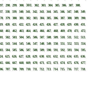
,
,
,
,
301
,
,
,
,
,
,
,
,
297
298
299
300
302
303
304
305
306
307
308
,
,
,
,
,
,
,
,
,
,
,
,
,
37
338
339
340
341
342
343
344
345
346
347
348
349
,
,
,
,
,
,
,
,
,
,
,
,
,
378
379
380
381
382
383
384
385
386
387
388
389
390
,
,
,
,
,
,
,
,
,
,
,
,
,
19
420
421
422
423
424
425
426
427
428
429
430
431
,
,
,
,
,
,
,
,
,
,
,
,
,
460
461
462
463
464
465
466
467
468
469
470
471
472
,
,
,
,
,
,
,
,
,
,
,
,
,
501
502
503
504
505
506
507
508
509
510
511
512
513
,
,
,
,
,
,
,
,
,
,
,
,
,
542
543
544
545
546
547
548
549
550
551
552
553
554
,
,
,
,
,
,
,
,
,
,
,
,
,
583
584
585
586
587
588
589
590
591
592
593
594
595
,
,
,
,
,
,
,
,
,
,
,
,
,
24
625
626
627
628
629
630
631
632
633
634
635
636
,
,
,
,
,
,
,
,
,
,
,
,
,
665
666
667
668
669
670
671
672
673
674
675
676
677
,
,
,
,
,
,
,
,
,
,
,
,
,
706
707
708
709
710
711
712
713
714
715
716
717
718