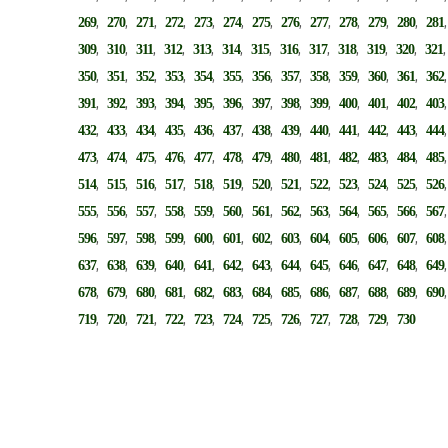
,
,
,
,
,
,
,
,
,
,
,
,
269
270
271
272
273
274
275
276
277
278
279
280
281
,
,
,
,
,
,
,
,
,
,
,
,
309
310
311
312
313
314
315
316
317
318
319
320
321
,
,
,
,
,
,
,
,
,
,
,
,
350
351
352
353
354
355
356
357
358
359
360
361
362
,
,
,
,
,
,
,
,
,
,
,
,
391
392
393
394
395
396
397
398
399
400
401
402
403
,
,
,
,
,
,
,
,
,
,
,
,
432
433
434
435
436
437
438
439
440
441
442
443
444
,
,
,
,
,
,
,
,
,
,
,
,
473
474
475
476
477
478
479
480
481
482
483
484
485
,
,
,
,
,
,
,
,
,
,
,
,
514
515
516
517
518
519
520
521
522
523
524
525
526
,
,
,
,
,
,
,
,
,
,
,
,
555
556
557
558
559
560
561
562
563
564
565
566
567
,
,
,
,
,
,
,
,
,
,
,
,
596
597
598
599
600
601
602
603
604
605
606
607
608
,
,
,
,
,
,
,
,
,
,
,
,
637
638
639
640
641
642
643
644
645
646
647
648
649
,
,
,
,
,
,
,
,
,
,
,
,
678
679
680
681
682
683
684
685
686
687
688
689
690
,
,
,
,
,
,
,
,
,
,
,
719
720
721
722
723
724
725
726
727
728
729
730