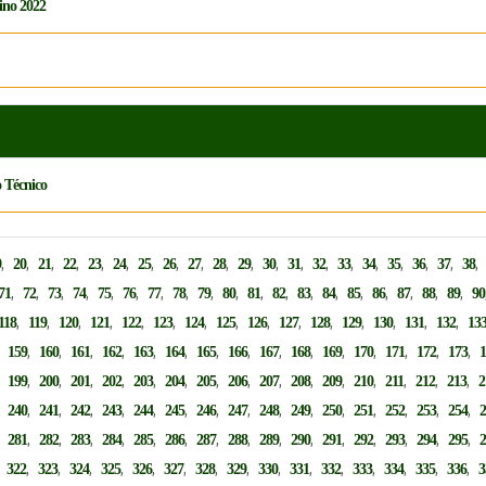
ino 2022
 Técnico
,
,
,
,
,
,
,
,
,
,
,
,
,
,
,
,
,
,
,
9
20
21
22
23
24
25
26
27
28
29
30
31
32
33
34
35
36
37
38
,
,
,
,
,
,
,
,
,
,
,
,
,
,
,
,
,
,
,
71
72
73
74
75
76
77
78
79
80
81
82
83
84
85
86
87
88
89
90
,
,
,
,
,
,
,
,
,
,
,
,
,
,
,
118
119
120
121
122
123
124
125
126
127
128
129
130
131
132
13
,
,
,
,
,
,
,
,
,
,
,
,
,
,
,
,
159
160
161
162
163
164
165
166
167
168
169
170
171
172
173
,
,
,
,
,
,
,
,
,
,
,
,
,
,
,
,
199
200
201
202
203
204
205
206
207
208
209
210
211
212
213
2
,
,
,
,
,
,
,
,
,
,
,
,
,
,
,
,
240
241
242
243
244
245
246
247
248
249
250
251
252
253
254
,
,
,
,
,
,
,
,
,
,
,
,
,
,
,
,
281
282
283
284
285
286
287
288
289
290
291
292
293
294
295
,
,
,
,
,
,
,
,
,
,
,
,
,
,
,
,
322
323
324
325
326
327
328
329
330
331
332
333
334
335
336
3