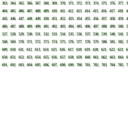
,
,
,
,
,
,
,
,
,
,
,
,
,
,
,
,
363
364
365
366
367
368
369
370
371
372
373
374
375
376
377
,
,
,
,
,
,
,
,
,
,
,
,
,
,
,
,
404
405
406
407
408
409
410
411
412
413
414
415
416
417
418
4
,
,
,
,
,
,
,
,
,
,
,
,
,
,
,
,
445
446
447
448
449
450
451
452
453
454
455
456
457
458
459
,
,
,
,
,
,
,
,
,
,
,
,
,
,
,
,
486
487
488
489
490
491
492
493
494
495
496
497
498
499
500
,
,
,
,
,
,
,
,
,
,
,
,
,
,
,
,
527
528
529
530
531
532
533
534
535
536
537
538
539
540
541
,
,
,
,
,
,
,
,
,
,
,
,
,
,
,
,
568
569
570
571
572
573
574
575
576
577
578
579
580
581
582
,
,
,
,
,
,
,
,
,
,
,
,
,
,
,
,
609
610
611
612
613
614
615
616
617
618
619
620
621
622
623
6
,
,
,
,
,
,
,
,
,
,
,
,
,
,
,
,
650
651
652
653
654
655
656
657
658
659
660
661
662
663
664
,
,
,
,
,
,
,
,
,
,
,
,
,
,
,
,
691
692
693
694
695
696
697
698
699
700
701
702
703
704
705