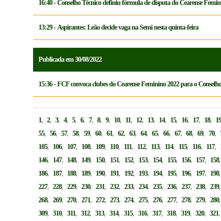
16:40 - Conselho Técnico definiu fórmula de disputa do Cearense Femin
13:29 - Aspirantes: Leão decide vaga na Semi nesta quinta-feira
Publicada em 30/08/2022
15:36 - FCF convoca clubes do Cearense Feminino 2022 para o Conselho
,
,
,
,
,
,
,
,
,
,
,
,
,
,
,
,
,
,
1
2
3
4
5
6
7
8
9
10
11
12
13
14
15
16
17
18
1
,
,
,
,
,
,
,
,
,
,
,
,
,
,
,
,
55
56
57
58
59
60
61
62
63
64
65
66
67
68
69
70
,
,
,
,
,
,
,
,
,
,
,
,
,
105
106
107
108
109
110
111
112
113
114
115
116
117
,
,
,
,
,
,
,
,
,
,
,
,
146
147
148
149
150
151
152
153
154
155
156
157
158
,
,
,
,
,
,
,
,
,
,
,
,
186
187
188
189
190
191
192
193
194
195
196
197
198
,
,
,
,
,
,
,
,
,
,
,
,
227
228
229
230
231
232
233
234
235
236
237
238
239
,
,
,
,
,
,
,
,
,
,
,
,
268
269
270
271
272
273
274
275
276
277
278
279
280
,
,
,
,
,
,
,
,
,
,
,
,
309
310
311
312
313
314
315
316
317
318
319
320
321