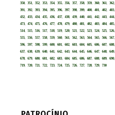
,
,
,
,
,
,
,
,
,
,
,
,
350
351
352
353
354
355
356
357
358
359
360
361
362
,
,
,
,
,
,
,
,
,
,
,
,
391
392
393
394
395
396
397
398
399
400
401
402
403
,
,
,
,
,
,
,
,
,
,
,
,
432
433
434
435
436
437
438
439
440
441
442
443
444
,
,
,
,
,
,
,
,
,
,
,
,
473
474
475
476
477
478
479
480
481
482
483
484
485
,
,
,
,
,
,
,
,
,
,
,
,
514
515
516
517
518
519
520
521
522
523
524
525
526
,
,
,
,
,
,
,
,
,
,
,
,
555
556
557
558
559
560
561
562
563
564
565
566
567
,
,
,
,
,
,
,
,
,
,
,
,
596
597
598
599
600
601
602
603
604
605
606
607
608
,
,
,
,
,
,
,
,
,
,
,
,
637
638
639
640
641
642
643
644
645
646
647
648
649
,
,
,
,
,
,
,
,
,
,
,
,
678
679
680
681
682
683
684
685
686
687
688
689
690
,
,
,
,
,
,
,
,
,
,
,
719
720
721
722
723
724
725
726
727
728
729
730
PATROCÍNIO