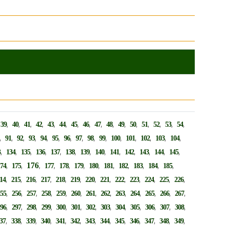
,
,
,
,
,
,
,
,
,
,
,
,
,
,
,
,
,
39
40
41
42
43
44
45
46
47
48
49
50
51
52
53
54
,
,
,
,
,
,
,
,
,
,
,
,
,
,
,
91
92
93
94
95
96
97
98
99
100
101
102
103
104
,
,
,
,
,
,
,
,
,
,
,
,
,
3
134
135
136
137
138
139
140
141
142
143
144
145
,
,
176
,
,
,
,
,
,
,
,
,
,
174
175
177
178
179
180
181
182
183
184
185
,
,
,
,
,
,
,
,
,
,
,
,
,
14
215
216
217
218
219
220
221
222
223
224
225
226
,
,
,
,
,
,
,
,
,
,
,
,
,
255
256
257
258
259
260
261
262
263
264
265
266
267
,
,
,
,
,
,
,
,
,
,
,
,
,
296
297
298
299
300
301
302
303
304
305
306
307
308
,
,
,
,
,
,
,
,
,
,
,
,
,
37
338
339
340
341
342
343
344
345
346
347
348
349