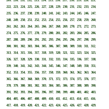
209
210
211
212
213
214
215
216
217
218
219
220
221
,
,
,
,
,
,
,
,
,
,
,
,
,
222
223
224
225
226
227
228
229
230
231
232
233
234
,
,
,
,
,
,
,
,
,
,
,
,
,
235
236
237
238
239
240
241
242
243
244
245
246
247
,
,
,
,
,
,
,
,
,
,
,
,
,
248
249
250
251
252
253
254
255
256
257
258
259
260
,
,
,
,
,
,
,
,
,
,
,
,
,
261
262
263
264
265
266
267
268
269
270
271
272
273
,
,
,
,
,
,
,
,
,
,
,
,
,
274
275
276
277
278
279
280
281
282
283
284
285
286
,
,
,
,
,
,
,
,
,
,
,
,
,
287
288
289
290
291
292
293
294
295
296
297
298
299
,
,
,
,
,
,
,
,
,
,
,
,
,
300
301
302
303
304
305
306
307
308
309
310
311
312
,
,
,
,
,
,
,
,
,
,
,
,
,
313
314
315
316
317
318
319
320
321
322
323
324
325
,
,
,
,
,
,
,
,
,
,
,
,
,
326
327
328
329
330
331
332
333
334
335
336
337
338
,
,
,
,
,
,
,
,
,
,
,
,
,
339
340
341
342
343
344
345
346
347
348
349
350
351
,
,
,
,
,
,
,
,
,
,
,
,
,
352
353
354
355
356
357
358
359
360
361
362
363
364
,
,
,
,
,
,
,
,
,
,
,
,
,
365
366
367
368
369
370
371
372
373
374
375
376
377
,
,
,
,
,
,
,
,
,
,
,
,
,
378
379
380
381
382
383
384
385
386
387
388
389
390
,
,
,
,
,
,
,
,
,
,
,
,
,
391
392
393
394
395
396
397
398
399
400
401
402
403
,
,
,
,
,
,
,
,
,
,
,
,
,
404
405
406
407
408
409
410
411
412
413
414
415
416
,
,
,
,
,
,
,
,
,
,
,
,
,
417
418
419
420
421
422
423
424
425
426
427
428
429