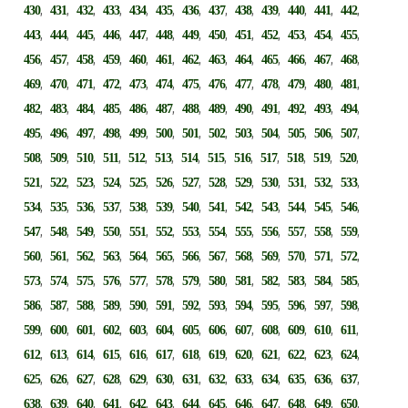
,
,
,
,
,
,
,
,
,
,
,
,
,
430
431
432
433
434
435
436
437
438
439
440
441
442
,
,
,
,
,
,
,
,
,
,
,
,
,
443
444
445
446
447
448
449
450
451
452
453
454
455
,
,
,
,
,
,
,
,
,
,
,
,
,
456
457
458
459
460
461
462
463
464
465
466
467
468
,
,
,
,
,
,
,
,
,
,
,
,
,
469
470
471
472
473
474
475
476
477
478
479
480
481
,
,
,
,
,
,
,
,
,
,
,
,
,
482
483
484
485
486
487
488
489
490
491
492
493
494
,
,
,
,
,
,
,
,
,
,
,
,
,
495
496
497
498
499
500
501
502
503
504
505
506
507
,
,
,
,
,
,
,
,
,
,
,
,
,
508
509
510
511
512
513
514
515
516
517
518
519
520
,
,
,
,
,
,
,
,
,
,
,
,
,
521
522
523
524
525
526
527
528
529
530
531
532
533
,
,
,
,
,
,
,
,
,
,
,
,
,
534
535
536
537
538
539
540
541
542
543
544
545
546
,
,
,
,
,
,
,
,
,
,
,
,
,
547
548
549
550
551
552
553
554
555
556
557
558
559
,
,
,
,
,
,
,
,
,
,
,
,
,
560
561
562
563
564
565
566
567
568
569
570
571
572
,
,
,
,
,
,
,
,
,
,
,
,
,
573
574
575
576
577
578
579
580
581
582
583
584
585
,
,
,
,
,
,
,
,
,
,
,
,
,
586
587
588
589
590
591
592
593
594
595
596
597
598
,
,
,
,
,
,
,
,
,
,
,
,
,
599
600
601
602
603
604
605
606
607
608
609
610
611
,
,
,
,
,
,
,
,
,
,
,
,
,
612
613
614
615
616
617
618
619
620
621
622
623
624
,
,
,
,
,
,
,
,
,
,
,
,
,
625
626
627
628
629
630
631
632
633
634
635
636
637
,
,
,
,
,
,
,
,
,
,
,
,
,
638
639
640
641
642
643
644
645
646
647
648
649
650