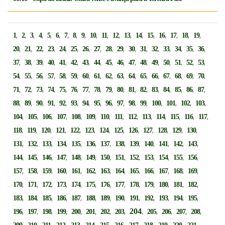
,
,
,
,
,
,
,
,
,
,
,
,
,
,
,
,
,
,
,
1
2
3
4
5
6
7
8
9
10
11
12
13
14
15
16
17
18
19
,
,
,
,
,
,
,
,
,
,
,
,
,
,
,
,
,
20
21
22
23
24
25
26
27
28
29
30
31
32
33
34
35
36
,
,
,
,
,
,
,
,
,
,
,
,
,
,
,
,
,
37
38
39
40
41
42
43
44
45
46
47
48
49
50
51
52
53
,
,
,
,
,
,
,
,
,
,
,
,
,
,
,
,
,
54
55
56
57
58
59
60
61
62
63
64
65
66
67
68
69
70
,
,
,
,
,
,
,
,
,
,
,
,
,
,
,
,
,
71
72
73
74
75
76
77
78
79
80
81
82
83
84
85
86
87
,
,
,
,
,
,
,
,
,
,
,
,
,
,
,
,
88
89
90
91
92
93
94
95
96
97
98
99
100
101
102
103
,
,
,
,
,
,
,
,
,
,
,
,
,
,
104
105
106
107
108
109
110
111
112
113
114
115
116
117
,
,
,
,
,
,
,
,
,
,
,
,
,
118
119
120
121
122
123
124
125
126
127
128
129
130
,
,
,
,
,
,
,
,
,
,
,
,
,
131
132
133
134
135
136
137
138
139
140
141
142
143
,
,
,
,
,
,
,
,
,
,
,
,
,
144
145
146
147
148
149
150
151
152
153
154
155
156
,
,
,
,
,
,
,
,
,
,
,
,
,
157
158
159
160
161
162
163
164
165
166
167
168
169
,
,
,
,
,
,
,
,
,
,
,
,
,
170
171
172
173
174
175
176
177
178
179
180
181
182
,
,
,
,
,
,
,
,
,
,
,
,
,
183
184
185
186
187
188
189
190
191
192
193
194
195
,
,
,
,
,
,
,
,
204
,
,
,
,
,
196
197
198
199
200
201
202
203
205
206
207
208
,
,
,
,
,
,
,
,
,
,
,
,
,