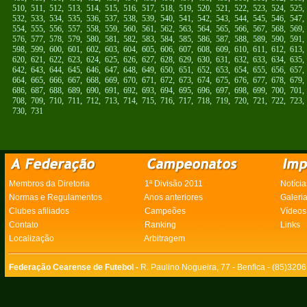
510
,
511
,
512
,
513
,
514
,
515
,
516
,
517
,
518
,
519
,
520
,
521
,
522
,
523
,
524
,
525
532
,
533
,
534
,
535
,
536
,
537
,
538
,
539
,
540
,
541
,
542
,
543
,
544
,
545
,
546
,
547
554
,
555
,
556
,
557
,
558
,
559
,
560
,
561
,
562
,
563
,
564
,
565
,
566
,
567
,
568
,
569
576
,
577
,
578
,
579
,
580
,
581
,
582
,
583
,
584
,
585
,
586
,
587
,
588
,
589
,
590
,
591
598
,
599
,
600
,
601
,
602
,
603
,
604
,
605
,
606
,
607
,
608
,
609
,
610
,
611
,
612
,
613
620
,
621
,
622
,
623
,
624
,
625
,
626
,
627
,
628
,
629
,
630
,
631
,
632
,
633
,
634
,
635
642
,
643
,
644
,
645
,
646
,
647
,
648
,
649
,
650
,
651
,
652
,
653
,
654
,
655
,
656
,
657
664
,
665
,
666
,
667
,
668
,
669
,
670
,
671
,
672
,
673
,
674
,
675
,
676
,
677
,
678
,
679
686
,
687
,
688
,
689
,
690
,
691
,
692
,
693
,
694
,
695
,
696
,
697
,
698
,
699
,
700
,
701
708
,
709
,
710
,
711
,
712
,
713
,
714
,
715
,
716
,
717
,
718
,
719
,
720
,
721
,
722
,
723
730
,
731
Membros da Diretoria
1ª Divisão 2011
Notícia
Normas e Regulamentos
Anos anteriores
Galeri
Clubes afiliados
Campeões
Vídeos
Contato
Ranking
Links
Localização
Arbitragem
Federação Cearense de Futebol -
R. Paulino Nogueira, 77 - Benfica - (85)320