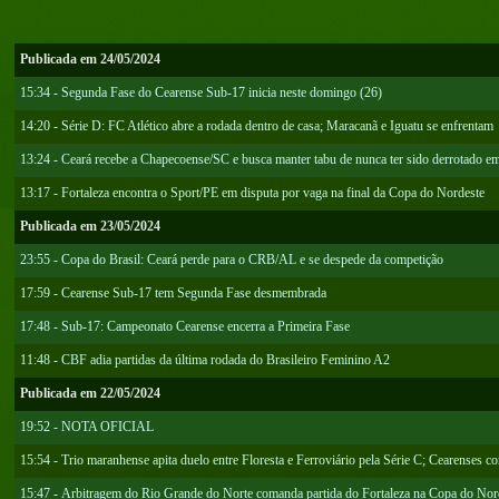
Publicada em 24/05/2024
15:34 - Segunda Fase do Cearense Sub-17 inicia neste domingo (26)
14:20 - Série D: FC Atlético abre a rodada dentro de casa; Maracanã e Iguatu se enfrentam
13:24 - Ceará recebe a Chapecoense/SC e busca manter tabu de nunca ter sido derrotado e
13:17 - Fortaleza encontra o Sport/PE em disputa por vaga na final da Copa do Nordeste
Publicada em 23/05/2024
23:55 - Copa do Brasil: Ceará perde para o CRB/AL e se despede da competição
17:59 - Cearense Sub-17 tem Segunda Fase desmembrada
17:48 - Sub-17: Campeonato Cearense encerra a Primeira Fase
11:48 - CBF adia partidas da última rodada do Brasileiro Feminino A2
Publicada em 22/05/2024
19:52 - NOTA OFICIAL
15:54 - Trio maranhense apita duelo entre Floresta e Ferroviário pela Série C; Cearense
15:47 - Arbitragem do Rio Grande do Norte comanda partida do Fortaleza na Copa do Nor