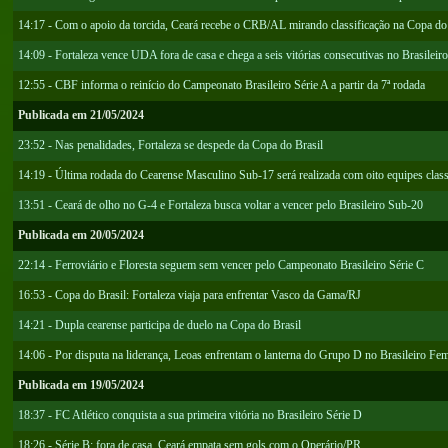
14:17 - Com o apoio da torcida, Ceará recebe o CRB/AL mirando classificação na Copa do
14:09 - Fortaleza vence UDA fora de casa e chega a seis vitórias consecutivas no Brasileir
12:55 - CBF informa o reinício do Campeonato Brasileiro Série A a partir da 7ª rodada
Publicada em 21/05/2024
23:52 - Nas penalidades, Fortaleza se despede da Copa do Brasil
14:19 - Última rodada do Cearense Masculino Sub-17 será realizada com oito equipes classi
13:51 - Ceará de olho no G-4 e Fortaleza busca voltar a vencer pelo Brasileiro Sub-20
Publicada em 20/05/2024
22:14 - Ferroviário e Floresta seguem sem vencer pelo Campeonato Brasileiro Série C
16:53 - Copa do Brasil: Fortaleza viaja para enfrentar Vasco da Gama/RJ
14:21 - Dupla cearense participa de duelo na Copa do Brasil
14:06 - Por disputa na liderança, Leoas enfrentam o lanterna do Grupo D no Brasileiro F
Publicada em 19/05/2024
18:37 - FC Atlético conquista a sua primeira vitória no Brasileiro Série D
18:26 - Série B: fora de casa, Ceará empata sem gols com o Operário/PR