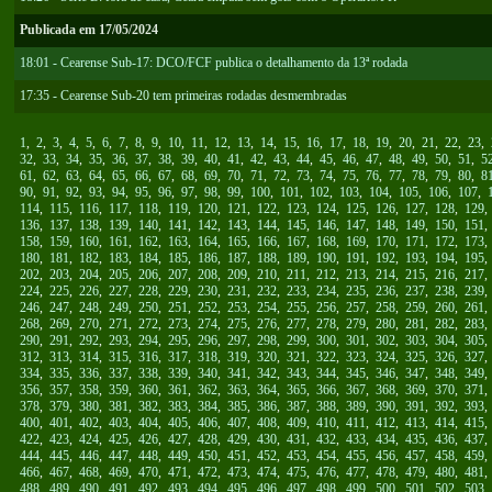
Publicada em 17/05/2024
18:01 - Cearense Sub-17: DCO/FCF publica o detalhamento da 13ª rodada
17:35 - Cearense Sub-20 tem primeiras rodadas desmembradas
1
,
2
,
3
,
4
,
5
,
6
,
7
,
8
,
9
,
10
,
11
,
12
,
13
,
14
,
15
,
16
,
17
,
18
,
19
,
20
,
21
,
22
,
23
,
32
,
33
,
34
,
35
,
36
,
37
,
38
,
39
,
40
,
41
,
42
,
43
,
44
,
45
,
46
,
47
,
48
,
49
,
50
,
51
,
5
61
,
62
,
63
,
64
,
65
,
66
,
67
,
68
,
69
,
70
,
71
,
72
,
73
,
74
,
75
,
76
,
77
,
78
,
79
,
80
,
8
90
,
91
,
92
,
93
,
94
,
95
,
96
,
97
,
98
,
99
,
100
,
101
,
102
,
103
,
104
,
105
,
106
,
107
,
114
,
115
,
116
,
117
,
118
,
119
,
120
,
121
,
122
,
123
,
124
,
125
,
126
,
127
,
128
,
129
136
,
137
,
138
,
139
,
140
,
141
,
142
,
143
,
144
,
145
,
146
,
147
,
148
,
149
,
150
,
151
158
,
159
,
160
,
161
,
162
,
163
,
164
,
165
,
166
,
167
,
168
,
169
,
170
,
171
,
172
,
173
180
,
181
,
182
,
183
,
184
,
185
,
186
,
187
,
188
,
189
,
190
,
191
,
192
,
193
,
194
,
195
202
,
203
,
204
,
205
,
206
,
207
,
208
,
209
,
210
,
211
,
212
,
213
,
214
,
215
,
216
,
217
224
,
225
,
226
,
227
,
228
,
229
,
230
,
231
,
232
,
233
,
234
,
235
,
236
,
237
,
238
,
239
246
,
247
,
248
,
249
,
250
,
251
,
252
,
253
,
254
,
255
,
256
,
257
,
258
,
259
,
260
,
261
268
,
269
,
270
,
271
,
272
,
273
,
274
,
275
,
276
,
277
,
278
,
279
,
280
,
281
,
282
,
283
290
,
291
,
292
,
293
,
294
,
295
,
296
,
297
,
298
,
299
,
300
,
301
,
302
,
303
,
304
,
305
312
,
313
,
314
,
315
,
316
,
317
,
318
,
319
,
320
,
321
,
322
,
323
,
324
,
325
,
326
,
327
334
,
335
,
336
,
337
,
338
,
339
,
340
,
341
,
342
,
343
,
344
,
345
,
346
,
347
,
348
,
349
356
,
357
,
358
,
359
,
360
,
361
,
362
,
363
,
364
,
365
,
366
,
367
,
368
,
369
,
370
,
371
378
,
379
,
380
,
381
,
382
,
383
,
384
,
385
,
386
,
387
,
388
,
389
,
390
,
391
,
392
,
393
400
,
401
,
402
,
403
,
404
,
405
,
406
,
407
,
408
,
409
,
410
,
411
,
412
,
413
,
414
,
415
422
,
423
,
424
,
425
,
426
,
427
,
428
,
429
,
430
,
431
,
432
,
433
,
434
,
435
,
436
,
437
444
,
445
,
446
,
447
,
448
,
449
,
450
,
451
,
452
,
453
,
454
,
455
,
456
,
457
,
458
,
459
466
,
467
,
468
,
469
,
470
,
471
,
472
,
473
,
474
,
475
,
476
,
477
,
478
,
479
,
480
,
481
488
,
489
,
490
,
491
,
492
,
493
,
494
,
495
,
496
,
497
,
498
,
499
,
500
,
501
,
502
,
503