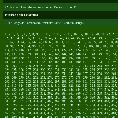
12:56 - Fortaleza estreia com vitória no Brasileiro Série B
Publicada em 13/04/2018
21:17 - Jogo do Fortaleza no Brasileiro Série B sofre mudanças
1
,
2
,
3
,
4
,
5
,
6
,
7
,
8
,
9
,
10
,
11
,
12
,
13
,
14
,
15
,
16
,
17
,
18
,
19
,
20
,
21
,
22
,
23
,
32
,
33
,
34
,
35
,
36
,
37
,
38
,
39
,
40
,
41
,
42
,
43
,
44
,
45
,
46
,
47
,
48
,
49
,
50
,
51
,
5
61
,
62
,
63
,
64
,
65
,
66
,
67
,
68
,
69
,
70
,
71
,
72
,
73
,
74
,
75
,
76
,
77
,
78
,
79
,
80
,
8
90
,
91
,
92
,
93
,
94
,
95
,
96
,
97
,
98
,
99
,
100
,
101
,
102
,
103
,
104
,
105
,
106
,
107
,
114
,
115
,
116
,
117
,
118
,
119
,
120
,
121
,
122
,
123
,
124
,
125
,
126
,
127
,
128
,
129
136
,
137
,
138
,
139
,
140
,
141
,
142
,
143
,
144
,
145
,
146
,
147
,
148
,
149
,
150
,
151
158
,
159
,
160
,
161
,
162
,
163
,
164
,
165
,
166
,
167
,
168
,
169
,
170
,
171
,
172
,
173
180
,
181
,
182
,
183
,
184
,
185
,
186
,
187
,
188
,
189
,
190
,
191
,
192
,
193
,
194
,
195
202
,
203
,
204
,
205
,
206
,
207
,
208
,
209
,
210
,
211
,
212
,
213
,
214
,
215
,
216
,
217
224
,
225
,
226
,
227
,
228
,
229
,
230
,
231
,
232
,
233
,
234
,
235
,
236
,
237
,
238
,
239
246
,
247
,
248
,
249
,
250
,
251
,
252
,
253
,
254
,
255
,
256
,
257
,
258
,
259
,
260
,
261
268
,
269
,
270
,
271
,
272
,
273
,
274
,
275
,
276
,
277
,
278
,
279
,
280
,
281
,
282
,
283
290
,
291
,
292
,
293
,
294
,
295
,
296
,
297
,
298
,
299
,
300
,
301
,
302
,
303
,
304
,
305
312
,
313
,
314
,
315
,
316
,
317
,
318
,
319
,
320
,
321
,
322
,
323
,
324
,
325
,
326
,
327
334
,
335
,
336
,
337
,
338
,
339
,
340
,
341
,
342
,
343
,
344
,
345
,
346
,
347
,
348
,
349
356
,
357
,
358
,
359
,
360
,
361
,
362
,
363
,
364
,
365
,
366
,
367
,
368
,
369
,
370
,
371
378
,
379
,
380
,
381
,
382
,
383
,
384
,
385
,
386
,
387
,
388
,
389
,
390
,
391
,
392
,
393
400
,
401
,
402
,
403
,
404
,
405
,
406
,
407
,
408
,
409
,
410
,
411
,
412
,
413
,
414
,
415
422
,
423
,
424
,
425
,
426
,
427
,
428
,
429
,
430
,
431
,
432
,
433
,
434
,
435
,
436
,
437
444
,
445
,
446
,
447
,
448
,
449
,
450
,
451
,
452
,
453
,
454
,
455
,
456
,
457
,
458
,
459
466
,
467
,
468
,
469
,
470
,
471
,
472
,
473
,
474
,
475
,
476
,
477
,
478
,
479
,
480
,
481
488
,
489
,
490
,
491
,
492
,
493
,
494
,
495
,
496
,
497
,
498
,
499
,
500
,
501
,
502
,
503