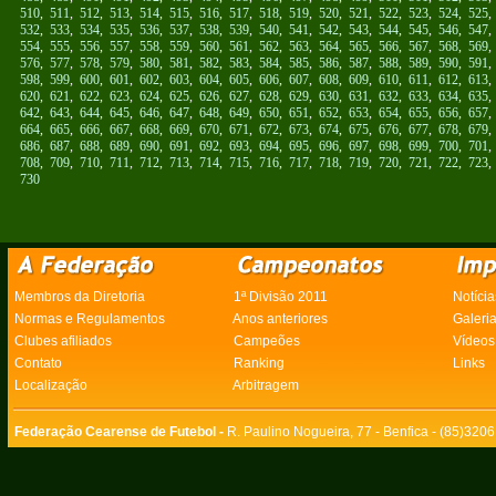
510
,
511
,
512
,
513
,
514
,
515
,
516
,
517
,
518
,
519
,
520
,
521
,
522
,
523
,
524
,
525
532
,
533
,
534
,
535
,
536
,
537
,
538
,
539
,
540
,
541
,
542
,
543
,
544
,
545
,
546
,
547
554
,
555
,
556
,
557
,
558
,
559
,
560
,
561
,
562
,
563
,
564
,
565
,
566
,
567
,
568
,
569
576
,
577
,
578
,
579
,
580
,
581
,
582
,
583
,
584
,
585
,
586
,
587
,
588
,
589
,
590
,
591
598
,
599
,
600
,
601
,
602
,
603
,
604
,
605
,
606
,
607
,
608
,
609
,
610
,
611
,
612
,
613
620
,
621
,
622
,
623
,
624
,
625
,
626
,
627
,
628
,
629
,
630
,
631
,
632
,
633
,
634
,
635
642
,
643
,
644
,
645
,
646
,
647
,
648
,
649
,
650
,
651
,
652
,
653
,
654
,
655
,
656
,
657
664
,
665
,
666
,
667
,
668
,
669
,
670
,
671
,
672
,
673
,
674
,
675
,
676
,
677
,
678
,
679
686
,
687
,
688
,
689
,
690
,
691
,
692
,
693
,
694
,
695
,
696
,
697
,
698
,
699
,
700
,
701
708
,
709
,
710
,
711
,
712
,
713
,
714
,
715
,
716
,
717
,
718
,
719
,
720
,
721
,
722
,
723
730
Membros da Diretoria
1ª Divisão 2011
Notícia
Normas e Regulamentos
Anos anteriores
Galeri
Clubes afiliados
Campeões
Vídeos
Contato
Ranking
Links
Localização
Arbitragem
Federação Cearense de Futebol -
R. Paulino Nogueira, 77 - Benfica - (85)320