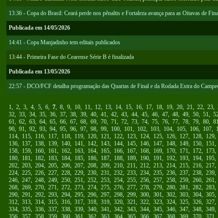
13:36 - Copa do Brasil: Ceará perde nos pênaltis e Fortaleza avança para as Oitavas de Fina
Publicada em 14/05/2026
14:41 - Copa Manjadinho tem editais publicados
13:44 - Primeira Fase do Cearense Série B é finalizada
Publicada em 13/05/2026
22:57 - DCO/FCF detalha programação das Quartas de Final e da Rodada Extra do Campe
1
,
2
,
3
,
4
,
5
,
6
,
7
,
8
,
9
,
10
,
11
,
12
,
13
,
14
,
15
,
16
,
17
,
18
,
19
,
20
,
21
,
22
,
23
,
32
,
33
,
34
,
35
,
36
,
37
,
38
,
39
,
40
,
41
,
42
,
43
,
44
,
45
,
46
,
47
,
48
,
49
,
50
,
51
,
5
61
,
62
,
63
,
64
,
65
,
66
,
67
,
68
,
69
,
70
,
71
,
72
,
73
,
74
,
75
,
76
,
77
,
78
,
79
,
80
,
8
90
,
91
,
92
,
93
,
94
,
95
,
96
,
97
,
98
,
99
,
100
,
101
,
102
,
103
,
104
,
105
,
106
,
107
,
114
,
115
,
116
,
117
,
118
,
119
,
120
,
121
,
122
,
123
,
124
,
125
,
126
,
127
,
128
,
129
136
,
137
,
138
,
139
,
140
,
141
,
142
,
143
,
144
,
145
,
146
,
147
,
148
,
149
,
150
,
151
158
,
159
,
160
,
161
,
162
,
163
,
164
,
165
,
166
,
167
,
168
,
169
,
170
,
171
,
172
,
173
180
,
181
,
182
,
183
,
184
,
185
,
186
,
187
,
188
,
189
,
190
,
191
,
192
,
193
,
194
,
195
202
,
203
,
204
,
205
,
206
,
207
,
208
,
209
,
210
,
211
,
212
,
213
,
214
,
215
,
216
,
217
224
,
225
,
226
,
227
,
228
,
229
,
230
,
231
,
232
,
233
,
234
,
235
,
236
,
237
,
238
,
239
246
,
247
,
248
,
249
,
250
,
251
,
252
,
253
,
254
,
255
,
256
,
257
,
258
,
259
,
260
,
261
268
,
269
,
270
,
271
,
272
,
273
,
274
,
275
,
276
,
277
,
278
,
279
,
280
,
281
,
282
,
283
290
,
291
,
292
,
293
,
294
,
295
,
296
,
297
,
298
,
299
,
300
,
301
,
302
,
303
,
304
,
305
312
,
313
,
314
,
315
,
316
,
317
,
318
,
319
,
320
,
321
,
322
,
323
,
324
,
325
,
326
,
327
334
,
335
,
336
,
337
,
338
,
339
,
340
,
341
,
342
,
343
,
344
,
345
,
346
,
347
,
348
,
349
356
,
357
,
358
,
359
,
360
,
361
,
362
,
363
,
364
,
365
,
366
,
367
,
368
,
369
,
370
,
371