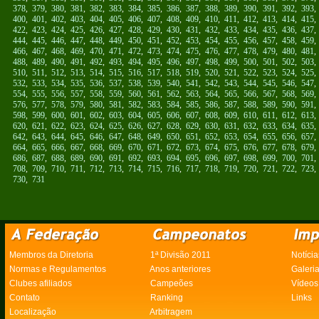
378
,
379
,
380
,
381
,
382
,
383
,
384
,
385
,
386
,
387
,
388
,
389
,
390
,
391
,
392
,
393
400
,
401
,
402
,
403
,
404
,
405
,
406
,
407
,
408
,
409
,
410
,
411
,
412
,
413
,
414
,
415
422
,
423
,
424
,
425
,
426
,
427
,
428
,
429
,
430
,
431
,
432
,
433
,
434
,
435
,
436
,
437
444
,
445
,
446
,
447
,
448
,
449
,
450
,
451
,
452
,
453
,
454
,
455
,
456
,
457
,
458
,
459
466
,
467
,
468
,
469
,
470
,
471
,
472
,
473
,
474
,
475
,
476
,
477
,
478
,
479
,
480
,
481
488
,
489
,
490
,
491
,
492
,
493
,
494
,
495
,
496
,
497
,
498
,
499
,
500
,
501
,
502
,
503
510
,
511
,
512
,
513
,
514
,
515
,
516
,
517
,
518
,
519
,
520
,
521
,
522
,
523
,
524
,
525
532
,
533
,
534
,
535
,
536
,
537
,
538
,
539
,
540
,
541
,
542
,
543
,
544
,
545
,
546
,
547
554
,
555
,
556
,
557
,
558
,
559
,
560
,
561
,
562
,
563
,
564
,
565
,
566
,
567
,
568
,
569
576
,
577
,
578
,
579
,
580
,
581
,
582
,
583
,
584
,
585
,
586
,
587
,
588
,
589
,
590
,
591
598
,
599
,
600
,
601
,
602
,
603
,
604
,
605
,
606
,
607
,
608
,
609
,
610
,
611
,
612
,
613
620
,
621
,
622
,
623
,
624
,
625
,
626
,
627
,
628
,
629
,
630
,
631
,
632
,
633
,
634
,
635
642
,
643
,
644
,
645
,
646
,
647
,
648
,
649
,
650
,
651
,
652
,
653
,
654
,
655
,
656
,
657
664
,
665
,
666
,
667
,
668
,
669
,
670
,
671
,
672
,
673
,
674
,
675
,
676
,
677
,
678
,
679
686
,
687
,
688
,
689
,
690
,
691
,
692
,
693
,
694
,
695
,
696
,
697
,
698
,
699
,
700
,
701
708
,
709
,
710
,
711
,
712
,
713
,
714
,
715
,
716
,
717
,
718
,
719
,
720
,
721
,
722
,
723
730
,
731
Membros da Diretoria
1ª Divisão 2011
Notícia
Normas e Regulamentos
Anos anteriores
Galeri
Clubes afiliados
Campeões
Vídeos
Contato
Ranking
Links
Localização
Arbitragem