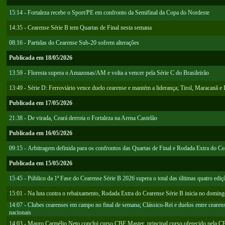
15:14 - Fortaleza recebe o Sport/PE em confronto da Semifinal da Copa do Nordeste
14:35 - Cearense Série B tem Quartas de Final nesta semana
08:16 - Partidas do Cearense Sub-20 sofrem alterações
Publicada em 18/05/2026
13:59 - Floresta supera o Amazonas/AM e volta a vencer pela Série C do Brasileirão
13:49 - Série D: Ferroviário vence duelo cearense e mantém a liderança; Tirol, Maracanã e
Publicada em 17/05/2026
21:38 - De virada, Ceará derrota o Fortaleza na Arena Castelão
Publicada em 16/05/2026
09:15 - Arbitragem definida para os confrontos das Quartas de Final e Rodada Extra do Ce
Publicada em 15/05/2026
15:45 - Público da 1ª Fase do Cearense Série B 2026 supera o total das últimas quatro ediç
15:01 - Na luta contra o rebaixamento, Rodada Extra do Cearense Série B inicia no doming
14:07 - Clubes cearenses em campo no final de semana; Clássico-Rei e duelos entre cearen
nacionais
14:03 - Mauro Carmélio Neto conclui curso CBF Master, principal curso oferecido pela