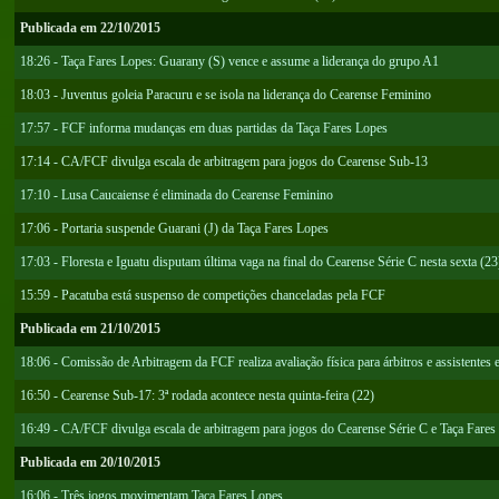
Publicada em 22/10/2015
18:26 - Taça Fares Lopes: Guarany (S) vence e assume a liderança do grupo A1
18:03 - Juventus goleia Paracuru e se isola na liderança do Cearense Feminino
17:57 - FCF informa mudanças em duas partidas da Taça Fares Lopes
17:14 - CA/FCF divulga escala de arbitragem para jogos do Cearense Sub-13
17:10 - Lusa Caucaiense é eliminada do Cearense Feminino
17:06 - Portaria suspende Guarani (J) da Taça Fares Lopes
17:03 - Floresta e Iguatu disputam última vaga na final do Cearense Série C nesta sexta (23
15:59 - Pacatuba está suspenso de competições chanceladas pela FCF
Publicada em 21/10/2015
18:06 - Comissão de Arbitragem da FCF realiza avaliação física para árbitros e assistente
16:50 - Cearense Sub-17: 3ª rodada acontece nesta quinta-feira (22)
16:49 - CA/FCF divulga escala de arbitragem para jogos do Cearense Série C e Taça Fares
Publicada em 20/10/2015
16:06 - Três jogos movimentam Taça Fares Lopes