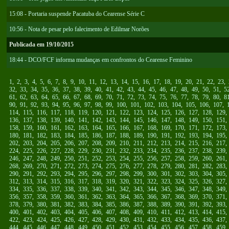
15:08 - Portaria suspende Pacatuba do Cearense Série C
10:56 - Nota de pesar pelo falecimento de Edilmar Norões
Publicada em 19/10/2015
18:44 - DCO/FCF informa mudanças em confrontos do Cearense Feminino
1
,
2
,
3
,
4
,
5
,
6
,
7
,
8
,
9
,
10
,
11
,
12
,
13
,
14
,
15
,
16
,
17
,
18
,
19
,
20
,
21
,
22
,
23
,
32
,
33
,
34
,
35
,
36
,
37
,
38
,
39
,
40
,
41
,
42
,
43
,
44
,
45
,
46
,
47
,
48
,
49
,
50
,
51
,
5
61
,
62
,
63
,
64
,
65
,
66
,
67
,
68
,
69
,
70
,
71
,
72
,
73
,
74
,
75
,
76
,
77
,
78
,
79
,
80
,
8
90
,
91
,
92
,
93
,
94
,
95
,
96
,
97
,
98
,
99
,
100
,
101
,
102
,
103
,
104
,
105
,
106
,
107
,
114
,
115
,
116
,
117
,
118
,
119
,
120
,
121
,
122
,
123
,
124
,
125
,
126
,
127
,
128
,
129
136
,
137
,
138
,
139
,
140
,
141
,
142
,
143
,
144
,
145
,
146
,
147
,
148
,
149
,
150
,
151
158
,
159
,
160
,
161
,
162
,
163
,
164
,
165
,
166
,
167
,
168
,
169
,
170
,
171
,
172
,
173
180
,
181
,
182
,
183
,
184
,
185
,
186
,
187
,
188
,
189
,
190
,
191
,
192
,
193
,
194
,
195
202
,
203
,
204
,
205
,
206
,
207
,
208
,
209
,
210
,
211
,
212
,
213
,
214
,
215
,
216
,
217
224
,
225
,
226
,
227
,
228
,
229
,
230
,
231
,
232
,
233
,
234
,
235
,
236
,
237
,
238
,
239
246
,
247
,
248
,
249
,
250
,
251
,
252
,
253
,
254
,
255
,
256
,
257
,
258
,
259
,
260
,
261
268
,
269
,
270
,
271
,
272
,
273
,
274
,
275
,
276
,
277
,
278
,
279
,
280
,
281
,
282
,
283
290
,
291
,
292
,
293
,
294
,
295
,
296
,
297
,
298
,
299
,
300
,
301
,
302
,
303
,
304
,
305
312
,
313
,
314
,
315
,
316
,
317
,
318
,
319
,
320
,
321
,
322
,
323
,
324
,
325
,
326
,
327
334
,
335
,
336
,
337
,
338
,
339
,
340
,
341
,
342
,
343
,
344
,
345
,
346
,
347
,
348
,
349
356
,
357
,
358
,
359
,
360
,
361
,
362
,
363
,
364
,
365
,
366
,
367
,
368
,
369
,
370
,
371
378
,
379
,
380
,
381
,
382
,
383
,
384
,
385
,
386
,
387
,
388
,
389
,
390
,
391
,
392
,
393
400
,
401
,
402
,
403
,
404
,
405
,
406
,
407
,
408
,
409
,
410
,
411
,
412
,
413
,
414
,
415
422
,
423
,
424
,
425
,
426
,
427
,
428
,
429
,
430
,
431
,
432
,
433
,
434
,
435
,
436
,
437
444
,
445
,
446
,
447
,
448
,
449
,
450
,
451
,
452
,
453
,
454
,
455
,
456
,
457
,
458
,
459