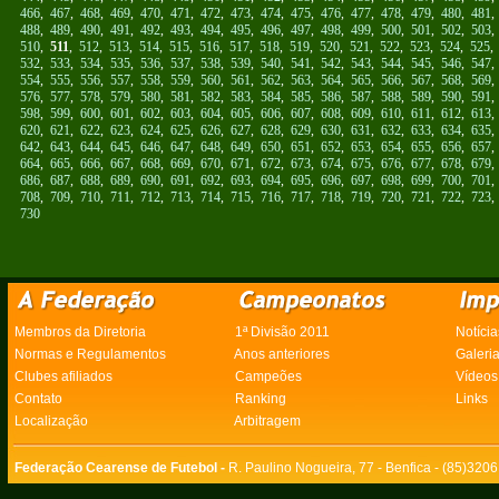
466
,
467
,
468
,
469
,
470
,
471
,
472
,
473
,
474
,
475
,
476
,
477
,
478
,
479
,
480
,
481
488
,
489
,
490
,
491
,
492
,
493
,
494
,
495
,
496
,
497
,
498
,
499
,
500
,
501
,
502
,
503
510
,
511
,
512
,
513
,
514
,
515
,
516
,
517
,
518
,
519
,
520
,
521
,
522
,
523
,
524
,
525
532
,
533
,
534
,
535
,
536
,
537
,
538
,
539
,
540
,
541
,
542
,
543
,
544
,
545
,
546
,
547
554
,
555
,
556
,
557
,
558
,
559
,
560
,
561
,
562
,
563
,
564
,
565
,
566
,
567
,
568
,
569
576
,
577
,
578
,
579
,
580
,
581
,
582
,
583
,
584
,
585
,
586
,
587
,
588
,
589
,
590
,
591
598
,
599
,
600
,
601
,
602
,
603
,
604
,
605
,
606
,
607
,
608
,
609
,
610
,
611
,
612
,
613
620
,
621
,
622
,
623
,
624
,
625
,
626
,
627
,
628
,
629
,
630
,
631
,
632
,
633
,
634
,
635
642
,
643
,
644
,
645
,
646
,
647
,
648
,
649
,
650
,
651
,
652
,
653
,
654
,
655
,
656
,
657
664
,
665
,
666
,
667
,
668
,
669
,
670
,
671
,
672
,
673
,
674
,
675
,
676
,
677
,
678
,
679
686
,
687
,
688
,
689
,
690
,
691
,
692
,
693
,
694
,
695
,
696
,
697
,
698
,
699
,
700
,
701
708
,
709
,
710
,
711
,
712
,
713
,
714
,
715
,
716
,
717
,
718
,
719
,
720
,
721
,
722
,
723
730
Membros da Diretoria
1ª Divisão 2011
Notícia
Normas e Regulamentos
Anos anteriores
Galeri
Clubes afiliados
Campeões
Vídeos
Contato
Ranking
Links
Localização
Arbitragem
Federação Cearense de Futebol -
R. Paulino Nogueira, 77 - Benfica - (85)320