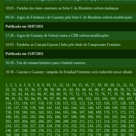
18:03 - Partidas dos times cearenses na Série C do Brasileiro sofrem mudanças
09:24 - Jogos do Fortaleza e do Guarany pela Série C do Brasileiro sofrem modificações
Publicada em 18/07/2011
17:26 - Jogos do Guarany de Sobral contra o CRB sofrem modificações
10:03 - Parabéns ao Caucaia Esporte Clube pelo título do Campeonato Feminino
Publicada em 15/07/2011
16:39 - Fim de semana histórico para o futebol cearense
16:36 - Caucaia x Guarany: campeão do Estadual Feminino será conhecido nesse sábado
1
,
2
,
3
,
4
,
5
,
6
,
7
,
8
,
9
,
10
,
11
,
12
,
13
,
14
,
15
,
16
,
17
,
18
,
19
,
20
,
21
,
22
,
23
,
32
,
33
,
34
,
35
,
36
,
37
,
38
,
39
,
40
,
41
,
42
,
43
,
44
,
45
,
46
,
47
,
48
,
49
,
50
,
51
,
5
61
,
62
,
63
,
64
,
65
,
66
,
67
,
68
,
69
,
70
,
71
,
72
,
73
,
74
,
75
,
76
,
77
,
78
,
79
,
80
,
8
90
,
91
,
92
,
93
,
94
,
95
,
96
,
97
,
98
,
99
,
100
,
101
,
102
,
103
,
104
,
105
,
106
,
107
,
114
,
115
,
116
,
117
,
118
,
119
,
120
,
121
,
122
,
123
,
124
,
125
,
126
,
127
,
128
,
129
136
,
137
,
138
,
139
,
140
,
141
,
142
,
143
,
144
,
145
,
146
,
147
,
148
,
149
,
150
,
151
158
,
159
,
160
,
161
,
162
,
163
,
164
,
165
,
166
,
167
,
168
,
169
,
170
,
171
,
172
,
173
180
,
181
,
182
,
183
,
184
,
185
,
186
,
187
,
188
,
189
,
190
,
191
,
192
,
193
,
194
,
195
202
,
203
,
204
,
205
,
206
,
207
,
208
,
209
,
210
,
211
,
212
,
213
,
214
,
215
,
216
,
217
224
,
225
,
226
,
227
,
228
,
229
,
230
,
231
,
232
,
233
,
234
,
235
,
236
,
237
,
238
,
239
246
,
247
,
248
,
249
,
250
,
251
,
252
,
253
,
254
,
255
,
256
,
257
,
258
,
259
,
260
,
261
268
,
269
,
270
,
271
,
272
,
273
,
274
,
275
,
276
,
277
,
278
,
279
,
280
,
281
,
282
,
283