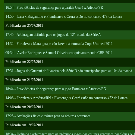
16:54 - Providências de segurança para a partida Ceará x Atlético/PR
14:50 - Icasa x Bragantino e Fluminense x Ceará estão no concurso 473 da Loteca
Publicada em 25/07/2011
17:45 - Arbitragem definida para os jogos da 12ª rodada da Série A
14:32 - Fortaleza x Maranguape vão fazer a abertura da Copa Unimed 2011
09:34 - Avelar Rodrigues e Samuel Oliveira conquistam escudo CBF-2011
Publicada em 22/07/2011
17:31 - Jogos do Guarani de Juazeiro pela Série D são antecipados para as 10h da manhã
Publicada em 21/07/2011
18:44 - Providências de segurança para o jogo Fortaleza x América/RN
14:06 - Fortaleza x América/RN e Flamengo x Ceará estão no concurso 472 da Loteca
Publicada em 20/07/2011
17:25 - Avaliações física e teórica para os árbitros cearenses
Publicada em 19/07/2011
18:34 - Definida a arbitragem para os próximos jogos das equipes cearenses nas Séries A,