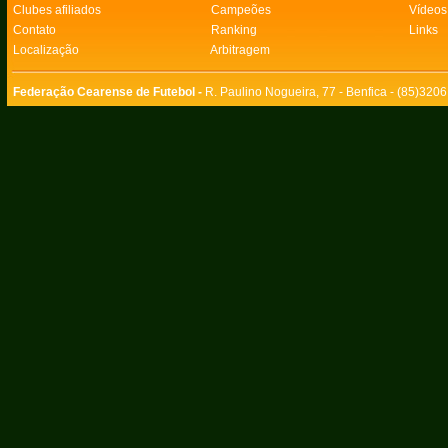
Clubes afiliados
Campeões
Vídeos
Contato
Ranking
Links
Localização
Arbitragem
Federação Cearense de Futebol -
R. Paulino Nogueira, 77 - Benfica - (85)320