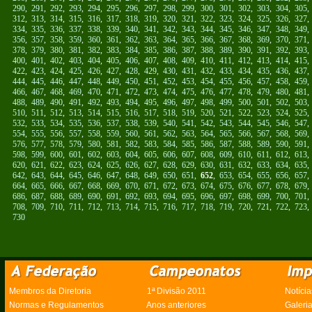
290
,
291
,
292
,
293
,
294
,
295
,
296
,
297
,
298
,
299
,
300
,
301
,
302
,
303
,
304
,
305
312
,
313
,
314
,
315
,
316
,
317
,
318
,
319
,
320
,
321
,
322
,
323
,
324
,
325
,
326
,
327
334
,
335
,
336
,
337
,
338
,
339
,
340
,
341
,
342
,
343
,
344
,
345
,
346
,
347
,
348
,
349
356
,
357
,
358
,
359
,
360
,
361
,
362
,
363
,
364
,
365
,
366
,
367
,
368
,
369
,
370
,
371
378
,
379
,
380
,
381
,
382
,
383
,
384
,
385
,
386
,
387
,
388
,
389
,
390
,
391
,
392
,
393
400
,
401
,
402
,
403
,
404
,
405
,
406
,
407
,
408
,
409
,
410
,
411
,
412
,
413
,
414
,
415
422
,
423
,
424
,
425
,
426
,
427
,
428
,
429
,
430
,
431
,
432
,
433
,
434
,
435
,
436
,
437
444
,
445
,
446
,
447
,
448
,
449
,
450
,
451
,
452
,
453
,
454
,
455
,
456
,
457
,
458
,
459
466
,
467
,
468
,
469
,
470
,
471
,
472
,
473
,
474
,
475
,
476
,
477
,
478
,
479
,
480
,
481
488
,
489
,
490
,
491
,
492
,
493
,
494
,
495
,
496
,
497
,
498
,
499
,
500
,
501
,
502
,
503
510
,
511
,
512
,
513
,
514
,
515
,
516
,
517
,
518
,
519
,
520
,
521
,
522
,
523
,
524
,
525
532
,
533
,
534
,
535
,
536
,
537
,
538
,
539
,
540
,
541
,
542
,
543
,
544
,
545
,
546
,
547
554
,
555
,
556
,
557
,
558
,
559
,
560
,
561
,
562
,
563
,
564
,
565
,
566
,
567
,
568
,
569
576
,
577
,
578
,
579
,
580
,
581
,
582
,
583
,
584
,
585
,
586
,
587
,
588
,
589
,
590
,
591
598
,
599
,
600
,
601
,
602
,
603
,
604
,
605
,
606
,
607
,
608
,
609
,
610
,
611
,
612
,
613
620
,
621
,
622
,
623
,
624
,
625
,
626
,
627
,
628
,
629
,
630
,
631
,
632
,
633
,
634
,
635
642
,
643
,
644
,
645
,
646
,
647
,
648
,
649
,
650
,
651
,
652
,
653
,
654
,
655
,
656
,
657
664
,
665
,
666
,
667
,
668
,
669
,
670
,
671
,
672
,
673
,
674
,
675
,
676
,
677
,
678
,
679
686
,
687
,
688
,
689
,
690
,
691
,
692
,
693
,
694
,
695
,
696
,
697
,
698
,
699
,
700
,
701
708
,
709
,
710
,
711
,
712
,
713
,
714
,
715
,
716
,
717
,
718
,
719
,
720
,
721
,
722
,
723
730
Membros da Diretoria
1ª Divisão 2011
Notícia
Normas e Regulamentos
Anos anteriores
Galeri