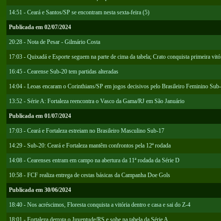
14:51 - Ceará e Santos/SP se encontram nesta sexta-feira (5)
Publicada em 02/07/2024
20:28 - Nota de Pesar - Gilmário Costa
17:03 - Quixadá e Esporte seguem na parte de cima da tabela; Crato conquista primeira vitó
16:45 - Cearense Sub-20 tem partidas alteradas
14:04 - Leoas encaram o Corinthians/SP em jogos decisivos pelo Brasileiro Feminino Sub
13:52 - Série A: Fortaleza reencontra o Vasco da Gama/RJ em São Januário
Publicada em 01/07/2024
17:03 - Ceará e Fortaleza estreiam no Brasileiro Masculino Sub-17
14:29 - Sub-20: Ceará e Fortaleza mantêm confrontos pela 12ª rodada
14:08 - Cearenses entram em campo na abertura da 11ª rodada da Série D
10:58 - FCF realiza entrega de cestas básicas da Campanha Doe Gols
Publicada em 30/06/2024
18:40 - Nos acréscimos, Floresta conquista a vitória dentro e casa e sai do Z-4
18:01 - Fortaleza derrota o Juventude/RS e sobe na tabela da Série A