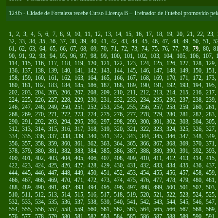
12:05 - Cidade de Fortaleza recebe Curso Licença B – Treinador de Futebol promovido 
1
,
2
,
3
,
4
,
5
,
6
,
7
,
8
,
9
,
10
,
11
,
12
,
13
,
14
,
15
,
16
,
17
,
18
,
19
,
20
,
21
,
22
,
23
,
32
,
33
,
34
,
35
,
36
,
37
,
38
,
39
,
40
,
41
,
42
,
43
,
44
,
45
,
46
,
47
,
48
,
49
,
50
,
51
,
5
61
,
62
,
63
,
64
,
65
,
66
,
67
,
68
,
69
,
70
,
71
,
72
,
73
,
74
,
75
,
76
,
77
,
78
,
79
,
80
,
8
90
,
91
,
92
,
93
,
94
,
95
,
96
,
97
,
98
,
99
,
100
,
101
,
102
,
103
,
104
,
105
,
106
,
107
,
114
,
115
,
116
,
117
,
118
,
119
,
120
,
121
,
122
,
123
,
124
,
125
,
126
,
127
,
128
,
129
136
,
137
,
138
,
139
,
140
,
141
,
142
,
143
,
144
,
145
,
146
,
147
,
148
,
149
,
150
,
151
158
,
159
,
160
,
161
,
162
,
163
,
164
,
165
,
166
,
167
,
168
,
169
,
170
,
171
,
172
,
173
180
,
181
,
182
,
183
,
184
,
185
,
186
,
187
,
188
,
189
,
190
,
191
,
192
,
193
,
194
,
195
202
,
203
,
204
,
205
,
206
,
207
,
208
,
209
,
210
,
211
,
212
,
213
,
214
,
215
,
216
,
217
224
,
225
,
226
,
227
,
228
,
229
,
230
,
231
,
232
,
233
,
234
,
235
,
236
,
237
,
238
,
239
246
,
247
,
248
,
249
,
250
,
251
,
252
,
253
,
254
,
255
,
256
,
257
,
258
,
259
,
260
,
261
268
,
269
,
270
,
271
,
272
,
273
,
274
,
275
,
276
,
277
,
278
,
279
,
280
,
281
,
282
,
283
290
,
291
,
292
,
293
,
294
,
295
,
296
,
297
,
298
,
299
,
300
,
301
,
302
,
303
,
304
,
305
312
,
313
,
314
,
315
,
316
,
317
,
318
,
319
,
320
,
321
,
322
,
323
,
324
,
325
,
326
,
327
334
,
335
,
336
,
337
,
338
,
339
,
340
,
341
,
342
,
343
,
344
,
345
,
346
,
347
,
348
,
349
356
,
357
,
358
,
359
,
360
,
361
,
362
,
363
,
364
,
365
,
366
,
367
,
368
,
369
,
370
,
371
378
,
379
,
380
,
381
,
382
,
383
,
384
,
385
,
386
,
387
,
388
,
389
,
390
,
391
,
392
,
393
400
,
401
,
402
,
403
,
404
,
405
,
406
,
407
,
408
,
409
,
410
,
411
,
412
,
413
,
414
,
415
422
,
423
,
424
,
425
,
426
,
427
,
428
,
429
,
430
,
431
,
432
,
433
,
434
,
435
,
436
,
437
444
,
445
,
446
,
447
,
448
,
449
,
450
,
451
,
452
,
453
,
454
,
455
,
456
,
457
,
458
,
459
466
,
467
,
468
,
469
,
470
,
471
,
472
,
473
,
474
,
475
,
476
,
477
,
478
,
479
,
480
,
481
488
,
489
,
490
,
491
,
492
,
493
,
494
,
495
,
496
,
497
,
498
,
499
,
500
,
501
,
502
,
503
510
,
511
,
512
,
513
,
514
,
515
,
516
,
517
,
518
,
519
,
520
,
521
,
522
,
523
,
524
,
525
532
,
533
,
534
,
535
,
536
,
537
,
538
,
539
,
540
,
541
,
542
,
543
,
544
,
545
,
546
,
547
554
,
555
,
556
,
557
,
558
,
559
,
560
,
561
,
562
,
563
,
564
,
565
,
566
,
567
,
568
,
569
576
,
577
,
578
,
579
,
580
,
581
,
582
,
583
,
584
,
585
,
586
,
587
,
588
,
589
,
590
,
591