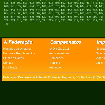
598
,
599
,
600
,
601
,
602
,
603
,
604
,
605
,
606
,
607
,
608
,
609
,
610
,
611
,
612
,
613
620
,
621
,
622
,
623
,
624
,
625
,
626
,
627
,
628
,
629
,
630
,
631
,
632
,
633
,
634
,
635
642
,
643
,
644
,
645
,
646
,
647
,
648
,
649
,
650
,
651
,
652
,
653
,
654
,
655
,
656
,
657
664
,
665
,
666
,
667
,
668
,
669
,
670
,
671
,
672
,
673
,
674
,
675
,
676
,
677
,
678
,
679
686
,
687
,
688
,
689
,
690
,
691
,
692
,
693
,
694
,
695
,
696
,
697
,
698
,
699
,
700
,
701
708
,
709
,
710
,
711
,
712
,
713
,
714
,
715
,
716
,
717
,
718
,
719
,
720
,
721
,
722
,
723
730
Membros da Diretoria
1ª Divisão 2011
Notícia
Normas e Regulamentos
Anos anteriores
Galeri
Clubes afiliados
Campeões
Vídeos
Contato
Ranking
Links
Localização
Arbitragem
Federação Cearense de Futebol -
R. Paulino Nogueira, 77 - Benfica - (85)320