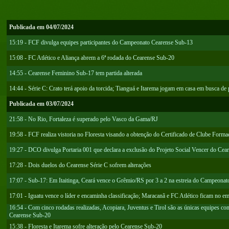
Publicada em 04/07/2024
15:19 - FCF divulga equipes participantes do Campeonato Cearense Sub-13
15:08 - FC Atlético e Aliança abrem a 6ª rodada do Cearense Sub-20
14:55 - Cearense Feminino Sub-17 tem partida alterada
14:44 - Série C: Crato terá apoio da torcida; Tianguá e Itarema jogam em casa em busca de
Publicada em 03/07/2024
21:58 - No Rio, Fortaleza é superado pelo Vasco da Gama/RJ
19:58 - FCF realiza vistoria no Floresta visando a obtenção do Certificado de Clube Forma
19:27 - DCO divulga Portaria 001 que declara a exclusão do Projeto Social Vencer do Ce
17:28 - Dois duelos do Cearense Série C sofrem alterações
17:07 - Sub-17: Em Itaitinga, Ceará vence o Grêmio/RS por 3 a 2 na estreia do Campeonato
17:01 - Iguatu vence o líder e encaminha classificação; Maracanã e FC Atlético ficam no e
16:54 - Com cinco rodadas realizadas, Acopiara, Juventus e Tirol são as únicas equipes 
Cearense Sub-20
15:38 - Floresta e Itarema sofre alteração pelo Cearense Sub-20