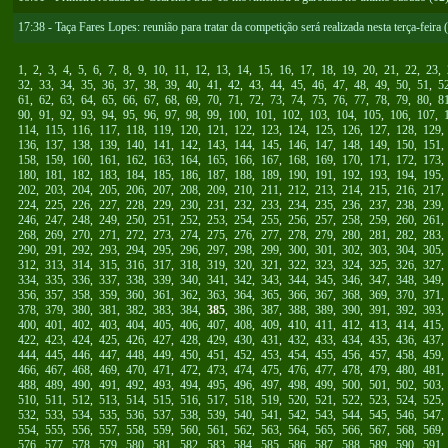
17:38 - Taça Fares Lopes: reunião para tratar da competição será realizada nesta terça-feira 
1
,
2
,
3
,
4
,
5
,
6
,
7
,
8
,
9
,
10
,
11
,
12
,
13
,
14
,
15
,
16
,
17
,
18
,
19
,
20
,
21
,
22
,
23
,
32
,
33
,
34
,
35
,
36
,
37
,
38
,
39
,
40
,
41
,
42
,
43
,
44
,
45
,
46
,
47
,
48
,
49
,
50
,
51
,
5
61
,
62
,
63
,
64
,
65
,
66
,
67
,
68
,
69
,
70
,
71
,
72
,
73
,
74
,
75
,
76
,
77
,
78
,
79
,
80
,
8
90
,
91
,
92
,
93
,
94
,
95
,
96
,
97
,
98
,
99
,
100
,
101
,
102
,
103
,
104
,
105
,
106
,
107
,
114
,
115
,
116
,
117
,
118
,
119
,
120
,
121
,
122
,
123
,
124
,
125
,
126
,
127
,
128
,
129
136
,
137
,
138
,
139
,
140
,
141
,
142
,
143
,
144
,
145
,
146
,
147
,
148
,
149
,
150
,
151
158
,
159
,
160
,
161
,
162
,
163
,
164
,
165
,
166
,
167
,
168
,
169
,
170
,
171
,
172
,
173
180
,
181
,
182
,
183
,
184
,
185
,
186
,
187
,
188
,
189
,
190
,
191
,
192
,
193
,
194
,
195
202
,
203
,
204
,
205
,
206
,
207
,
208
,
209
,
210
,
211
,
212
,
213
,
214
,
215
,
216
,
217
224
,
225
,
226
,
227
,
228
,
229
,
230
,
231
,
232
,
233
,
234
,
235
,
236
,
237
,
238
,
239
246
,
247
,
248
,
249
,
250
,
251
,
252
,
253
,
254
,
255
,
256
,
257
,
258
,
259
,
260
,
261
268
,
269
,
270
,
271
,
272
,
273
,
274
,
275
,
276
,
277
,
278
,
279
,
280
,
281
,
282
,
283
290
,
291
,
292
,
293
,
294
,
295
,
296
,
297
,
298
,
299
,
300
,
301
,
302
,
303
,
304
,
305
312
,
313
,
314
,
315
,
316
,
317
,
318
,
319
,
320
,
321
,
322
,
323
,
324
,
325
,
326
,
327
334
,
335
,
336
,
337
,
338
,
339
,
340
,
341
,
342
,
343
,
344
,
345
,
346
,
347
,
348
,
349
356
,
357
,
358
,
359
,
360
,
361
,
362
,
363
,
364
,
365
,
366
,
367
,
368
,
369
,
370
,
371
378
,
379
,
380
,
381
,
382
,
383
,
384
,
385
,
386
,
387
,
388
,
389
,
390
,
391
,
392
,
393
400
,
401
,
402
,
403
,
404
,
405
,
406
,
407
,
408
,
409
,
410
,
411
,
412
,
413
,
414
,
415
422
,
423
,
424
,
425
,
426
,
427
,
428
,
429
,
430
,
431
,
432
,
433
,
434
,
435
,
436
,
437
444
,
445
,
446
,
447
,
448
,
449
,
450
,
451
,
452
,
453
,
454
,
455
,
456
,
457
,
458
,
459
466
,
467
,
468
,
469
,
470
,
471
,
472
,
473
,
474
,
475
,
476
,
477
,
478
,
479
,
480
,
481
488
,
489
,
490
,
491
,
492
,
493
,
494
,
495
,
496
,
497
,
498
,
499
,
500
,
501
,
502
,
503
510
,
511
,
512
,
513
,
514
,
515
,
516
,
517
,
518
,
519
,
520
,
521
,
522
,
523
,
524
,
525
532
,
533
,
534
,
535
,
536
,
537
,
538
,
539
,
540
,
541
,
542
,
543
,
544
,
545
,
546
,
547
554
,
555
,
556
,
557
,
558
,
559
,
560
,
561
,
562
,
563
,
564
,
565
,
566
,
567
,
568
,
569
576
,
577
,
578
,
579
,
580
,
581
,
582
,
583
,
584
,
585
,
586
,
587
,
588
,
589
,
590
,
591