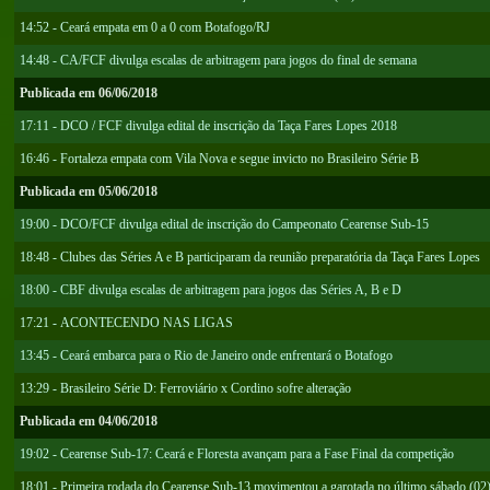
14:52 - Ceará empata em 0 a 0 com Botafogo/RJ
14:48 - CA/FCF divulga escalas de arbitragem para jogos do final de semana
Publicada em 06/06/2018
17:11 - DCO / FCF divulga edital de inscrição da Taça Fares Lopes 2018
16:46 - Fortaleza empata com Vila Nova e segue invicto no Brasileiro Série B
Publicada em 05/06/2018
19:00 - DCO/FCF divulga edital de inscrição do Campeonato Cearense Sub-15
18:48 - Clubes das Séries A e B participaram da reunião preparatória da Taça Fares Lopes
18:00 - CBF divulga escalas de arbitragem para jogos das Séries A, B e D
17:21 - ACONTECENDO NAS LIGAS
13:45 - Ceará embarca para o Rio de Janeiro onde enfrentará o Botafogo
13:29 - Brasileiro Série D: Ferroviário x Cordino sofre alteração
Publicada em 04/06/2018
19:02 - Cearense Sub-17: Ceará e Floresta avançam para a Fase Final da competição
18:01 - Primeira rodada do Cearense Sub-13 movimentou a garotada no último sábado (02