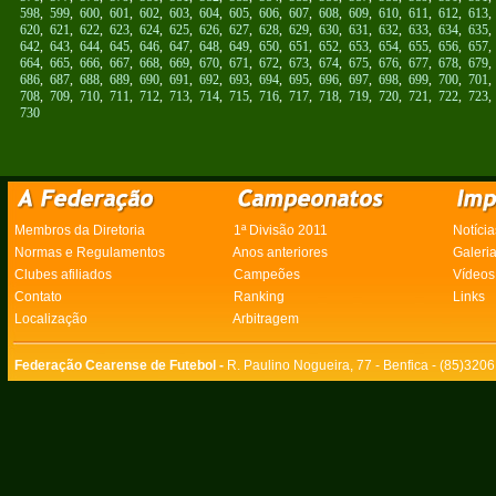
598
,
599
,
600
,
601
,
602
,
603
,
604
,
605
,
606
,
607
,
608
,
609
,
610
,
611
,
612
,
613
620
,
621
,
622
,
623
,
624
,
625
,
626
,
627
,
628
,
629
,
630
,
631
,
632
,
633
,
634
,
635
642
,
643
,
644
,
645
,
646
,
647
,
648
,
649
,
650
,
651
,
652
,
653
,
654
,
655
,
656
,
657
664
,
665
,
666
,
667
,
668
,
669
,
670
,
671
,
672
,
673
,
674
,
675
,
676
,
677
,
678
,
679
686
,
687
,
688
,
689
,
690
,
691
,
692
,
693
,
694
,
695
,
696
,
697
,
698
,
699
,
700
,
701
708
,
709
,
710
,
711
,
712
,
713
,
714
,
715
,
716
,
717
,
718
,
719
,
720
,
721
,
722
,
723
730
Membros da Diretoria
1ª Divisão 2011
Notícia
Normas e Regulamentos
Anos anteriores
Galeri
Clubes afiliados
Campeões
Vídeos
Contato
Ranking
Links
Localização
Arbitragem
Federação Cearense de Futebol -
R. Paulino Nogueira, 77 - Benfica - (85)320