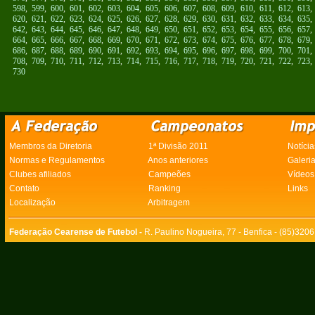
598
,
599
,
600
,
601
,
602
,
603
,
604
,
605
,
606
,
607
,
608
,
609
,
610
,
611
,
612
,
613
620
,
621
,
622
,
623
,
624
,
625
,
626
,
627
,
628
,
629
,
630
,
631
,
632
,
633
,
634
,
635
642
,
643
,
644
,
645
,
646
,
647
,
648
,
649
,
650
,
651
,
652
,
653
,
654
,
655
,
656
,
657
664
,
665
,
666
,
667
,
668
,
669
,
670
,
671
,
672
,
673
,
674
,
675
,
676
,
677
,
678
,
679
686
,
687
,
688
,
689
,
690
,
691
,
692
,
693
,
694
,
695
,
696
,
697
,
698
,
699
,
700
,
701
708
,
709
,
710
,
711
,
712
,
713
,
714
,
715
,
716
,
717
,
718
,
719
,
720
,
721
,
722
,
723
730
Membros da Diretoria
1ª Divisão 2011
Notícia
Normas e Regulamentos
Anos anteriores
Galeri
Clubes afiliados
Campeões
Vídeos
Contato
Ranking
Links
Localização
Arbitragem
Federação Cearense de Futebol -
R. Paulino Nogueira, 77 - Benfica - (85)320