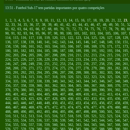
13:51 - Futebol Sub-17 tem partidas importantes por quatro competições
1
,
2
,
3
,
4
,
5
,
6
,
7
,
8
,
9
,
10
,
11
,
12
,
13
,
14
,
15
,
16
,
17
,
18
,
19
,
20
,
21
,
22
,
23
,
32
,
33
,
34
,
35
,
36
,
37
,
38
,
39
,
40
,
41
,
42
,
43
,
44
,
45
,
46
,
47
,
48
,
49
,
50
,
51
,
5
61
,
62
,
63
,
64
,
65
,
66
,
67
,
68
,
69
,
70
,
71
,
72
,
73
,
74
,
75
,
76
,
77
,
78
,
79
,
80
,
8
90
,
91
,
92
,
93
,
94
,
95
,
96
,
97
,
98
,
99
,
100
,
101
,
102
,
103
,
104
,
105
,
106
,
107
,
114
,
115
,
116
,
117
,
118
,
119
,
120
,
121
,
122
,
123
,
124
,
125
,
126
,
127
,
128
,
129
136
,
137
,
138
,
139
,
140
,
141
,
142
,
143
,
144
,
145
,
146
,
147
,
148
,
149
,
150
,
151
158
,
159
,
160
,
161
,
162
,
163
,
164
,
165
,
166
,
167
,
168
,
169
,
170
,
171
,
172
,
173
180
,
181
,
182
,
183
,
184
,
185
,
186
,
187
,
188
,
189
,
190
,
191
,
192
,
193
,
194
,
195
202
,
203
,
204
,
205
,
206
,
207
,
208
,
209
,
210
,
211
,
212
,
213
,
214
,
215
,
216
,
217
224
,
225
,
226
,
227
,
228
,
229
,
230
,
231
,
232
,
233
,
234
,
235
,
236
,
237
,
238
,
239
246
,
247
,
248
,
249
,
250
,
251
,
252
,
253
,
254
,
255
,
256
,
257
,
258
,
259
,
260
,
261
268
,
269
,
270
,
271
,
272
,
273
,
274
,
275
,
276
,
277
,
278
,
279
,
280
,
281
,
282
,
283
290
,
291
,
292
,
293
,
294
,
295
,
296
,
297
,
298
,
299
,
300
,
301
,
302
,
303
,
304
,
305
312
,
313
,
314
,
315
,
316
,
317
,
318
,
319
,
320
,
321
,
322
,
323
,
324
,
325
,
326
,
327
334
,
335
,
336
,
337
,
338
,
339
,
340
,
341
,
342
,
343
,
344
,
345
,
346
,
347
,
348
,
349
356
,
357
,
358
,
359
,
360
,
361
,
362
,
363
,
364
,
365
,
366
,
367
,
368
,
369
,
370
,
371
378
,
379
,
380
,
381
,
382
,
383
,
384
,
385
,
386
,
387
,
388
,
389
,
390
,
391
,
392
,
393
400
,
401
,
402
,
403
,
404
,
405
,
406
,
407
,
408
,
409
,
410
,
411
,
412
,
413
,
414
,
415
422
,
423
,
424
,
425
,
426
,
427
,
428
,
429
,
430
,
431
,
432
,
433
,
434
,
435
,
436
,
437
444
,
445
,
446
,
447
,
448
,
449
,
450
,
451
,
452
,
453
,
454
,
455
,
456
,
457
,
458
,
459
466
,
467
,
468
,
469
,
470
,
471
,
472
,
473
,
474
,
475
,
476
,
477
,
478
,
479
,
480
,
481
488
,
489
,
490
,
491
,
492
,
493
,
494
,
495
,
496
,
497
,
498
,
499
,
500
,
501
,
502
,
503
510
,
511
,
512
,
513
,
514
,
515
,
516
,
517
,
518
,
519
,
520
,
521
,
522
,
523
,
524
,
525
532
,
533
,
534
,
535
,
536
,
537
,
538
,
539
,
540
,
541
,
542
,
543
,
544
,
545
,
546
,
547
554
,
555
,
556
,
557
,
558
,
559
,
560
,
561
,
562
,
563
,
564
,
565
,
566
,
567
,
568
,
569
576
,
577
,
578
,
579
,
580
,
581
,
582
,
583
,
584
,
585
,
586
,
587
,
588
,
589
,
590
,
591