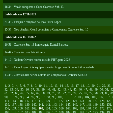
16:34 - Vozão conquista a Copa Cearense Sub-13
Publicada em 12/11/2022
21:33 - Pacajus é campeão da Taça Fares Lopes
15:57 - Nos pênaltis, Ceará conquista o Campeonato Cearense Sub-15
Publicada em 11/11/2022
16:51 - Cearense Sub-13 homenageia Daniel Barbosa
14:44 - Castelão completa 49 anos
14:12 - Nailton Oliveira recebe escudo FIFA para 2023
14:10 - Fares Lopes: três equipes mantêm briga pelo título na última rodada
13:48 - Clássico-Rei decide o título do Campeonato Cearense Sub-15
1
,
2
,
3
,
4
,
5
,
6
,
7
,
8
,
9
,
10
,
11
,
12
,
13
,
14
,
15
,
16
,
17
,
18
,
19
,
20
,
21
,
22
,
23
,
32
,
33
,
34
,
35
,
36
,
37
,
38
,
39
,
40
,
41
,
42
,
43
,
44
,
45
,
46
,
47
,
48
,
49
,
50
,
51
,
5
61
,
62
,
63
,
64
,
65
,
66
,
67
,
68
,
69
,
70
,
71
,
72
,
73
,
74
,
75
,
76
,
77
,
78
,
79
,
80
,
8
90
,
91
,
92
,
93
,
94
,
95
,
96
,
97
,
98
,
99
,
100
,
101
,
102
,
103
,
104
,
105
,
106
,
107
,
114
,
115
,
116
,
117
,
118
,
119
,
120
,
121
,
122
,
123
,
124
,
125
,
126
,
127
,
128
,
129
136
,
137
,
138
,
139
,
140
,
141
,
142
,
143
,
144
,
145
,
146
,
147
,
148
,
149
,
150
,
151
158
,
159
,
160
,
161
,
162
,
163
,
164
,
165
,
166
,
167
,
168
,
169
,
170
,
171
,
172
,
173
180
,
181
,
182
,
183
,
184
,
185
,
186
,
187
,
188
,
189
,
190
,
191
,
192
,
193
,
194
,
195