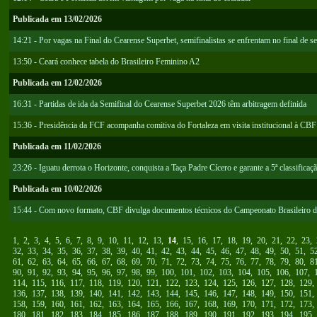
Publicada em 13/02/2026
14:21 - Por vagas na Final do Cearense Superbet, semifinalistas se enfrentam no final de 
13:50 - Ceará conhece tabela do Brasileiro Feminino A2
Publicada em 12/02/2026
16:31 - Partidas de ida da Semifinal do Cearense Superbet 2026 têm arbitragem definida
15:36 - Presidência da FCF acompanha comitiva do Fortaleza em visita institucional à CBF
Publicada em 11/02/2026
23:26 - Iguatu derrota o Horizonte, conquista a Taça Padre Cícero e garante a 5ª classificaçã
Publicada em 10/02/2026
15:44 - Com novo formato, CBF divulga documentos técnicos do Campeonato Brasileiro d
1
,
2
,
3
,
4
,
5
,
6
,
7
,
8
,
9
,
10
,
11
,
12
,
13
,
14
,
15
,
16
,
17
,
18
,
19
,
20
,
21
,
22
,
23
,
32
,
33
,
34
,
35
,
36
,
37
,
38
,
39
,
40
,
41
,
42
,
43
,
44
,
45
,
46
,
47
,
48
,
49
,
50
,
51
,
5
61
,
62
,
63
,
64
,
65
,
66
,
67
,
68
,
69
,
70
,
71
,
72
,
73
,
74
,
75
,
76
,
77
,
78
,
79
,
80
,
8
90
,
91
,
92
,
93
,
94
,
95
,
96
,
97
,
98
,
99
,
100
,
101
,
102
,
103
,
104
,
105
,
106
,
107
,
114
,
115
,
116
,
117
,
118
,
119
,
120
,
121
,
122
,
123
,
124
,
125
,
126
,
127
,
128
,
129
136
,
137
,
138
,
139
,
140
,
141
,
142
,
143
,
144
,
145
,
146
,
147
,
148
,
149
,
150
,
151
158
,
159
,
160
,
161
,
162
,
163
,
164
,
165
,
166
,
167
,
168
,
169
,
170
,
171
,
172
,
173
180
,
181
,
182
,
183
,
184
,
185
,
186
,
187
,
188
,
189
,
190
,
191
,
192
,
193
,
194
,
195