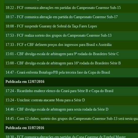
18:22 - FCF comunica alterações em partidas do Campeonato Cearense Sub-15
18:17 - FCF comunica alteração em partida do Campeonato Cearense Sub-17
18:08 - FCF suspende Guarany de Sobral da Taça Fares Lopes
17:53 - FCF realiza sorteio dos grupos do Campeonato Cearense Sub-13
17:33 - FCF e CBF definem preços dos ingressos para Brasil x Austrália
15:01 - CBF divulga escala de arbitragem para 9ª rodada do Brasileiro Série C
15:00 - CBF divulga escala de arbitragem para 16ª rodada do Brasileiro Série B
14:47 - Ceará enfrenta Botafogo/PB pela terceira fase da Copa do Brasil
Publicada em 12/07/2016
17:24 - Ricardinho enaltece elenco do Ceará para Série B e Copa do Brasil
15:24 - Uniclinic contrata atacante Mota para a Série D
14:46 - CBF divulga escala de arbitragem para sexta rodada da Série D
14:45 - Com 12 clubes, sorteio dos grupos do Campeonato Cearense Sub-13 será nesta quar
Publicada em 11/07/2016
18:30 - FCF comunica alterações em partidas da Copa Cearense de Futebol Master