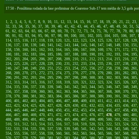
17:50 - Penúltima rodada da fase preliminar do Cearense Sub-17 tem média de 3,5 gols por
1
,
2
,
3
,
4
,
5
,
6
,
7
,
8
,
9
,
10
,
11
,
12
,
13
,
14
,
15
,
16
,
17
,
18
,
19
,
20
,
21
,
22
,
23
,
32
,
33
,
34
,
35
,
36
,
37
,
38
,
39
,
40
,
41
,
42
,
43
,
44
,
45
,
46
,
47
,
48
,
49
,
50
,
51
,
5
61
,
62
,
63
,
64
,
65
,
66
,
67
,
68
,
69
,
70
,
71
,
72
,
73
,
74
,
75
,
76
,
77
,
78
,
79
,
80
,
8
90
,
91
,
92
,
93
,
94
,
95
,
96
,
97
,
98
,
99
,
100
,
101
,
102
,
103
,
104
,
105
,
106
,
107
,
114
,
115
,
116
,
117
,
118
,
119
,
120
,
121
,
122
,
123
,
124
,
125
,
126
,
127
,
128
,
129
136
,
137
,
138
,
139
,
140
,
141
,
142
,
143
,
144
,
145
,
146
,
147
,
148
,
149
,
150
,
151
158
,
159
,
160
,
161
,
162
,
163
,
164
,
165
,
166
,
167
,
168
,
169
,
170
,
171
,
172
,
173
180
,
181
,
182
,
183
,
184
,
185
,
186
,
187
,
188
,
189
,
190
,
191
,
192
,
193
,
194
,
195
202
,
203
,
204
,
205
,
206
,
207
,
208
,
209
,
210
,
211
,
212
,
213
,
214
,
215
,
216
,
217
224
,
225
,
226
,
227
,
228
,
229
,
230
,
231
,
232
,
233
,
234
,
235
,
236
,
237
,
238
,
239
246
,
247
,
248
,
249
,
250
,
251
,
252
,
253
,
254
,
255
,
256
,
257
,
258
,
259
,
260
,
261
268
,
269
,
270
,
271
,
272
,
273
,
274
,
275
,
276
,
277
,
278
,
279
,
280
,
281
,
282
,
283
290
,
291
,
292
,
293
,
294
,
295
,
296
,
297
,
298
,
299
,
300
,
301
,
302
,
303
,
304
,
305
312
,
313
,
314
,
315
,
316
,
317
,
318
,
319
,
320
,
321
,
322
,
323
,
324
,
325
,
326
,
327
334
,
335
,
336
,
337
,
338
,
339
,
340
,
341
,
342
,
343
,
344
,
345
,
346
,
347
,
348
,
349
356
,
357
,
358
,
359
,
360
,
361
,
362
,
363
,
364
,
365
,
366
,
367
,
368
,
369
,
370
,
371
378
,
379
,
380
,
381
,
382
,
383
,
384
,
385
,
386
,
387
,
388
,
389
,
390
,
391
,
392
,
393
400
,
401
,
402
,
403
,
404
,
405
,
406
,
407
,
408
,
409
,
410
,
411
,
412
,
413
,
414
,
415
422
,
423
,
424
,
425
,
426
,
427
,
428
,
429
,
430
,
431
,
432
,
433
,
434
,
435
,
436
,
437
444
,
445
,
446
,
447
,
448
,
449
,
450
,
451
,
452
,
453
,
454
,
455
,
456
,
457
,
458
,
459
466
,
467
,
468
,
469
,
470
,
471
,
472
,
473
,
474
,
475
,
476
,
477
,
478
,
479
,
480
,
481
488
,
489
,
490
,
491
,
492
,
493
,
494
,
495
,
496
,
497
,
498
,
499
,
500
,
501
,
502
,
503
510
,
511
,
512
,
513
,
514
,
515
,
516
,
517
,
518
,
519
,
520
,
521
,
522
,
523
,
524
,
525
532
,
533
,
534
,
535
,
536
,
537
,
538
,
539
,
540
,
541
,
542
,
543
,
544
,
545
,
546
,
547
554
,
555
,
556
,
557
,
558
,
559
,
560
,
561
,
562
,
563
,
564
,
565
,
566
,
567
,
568
,
569
576
,
577
,
578
,
579
,
580
,
581
,
582
,
583
,
584
,
585
,
586
,
587
,
588
,
589
,
590
,
591