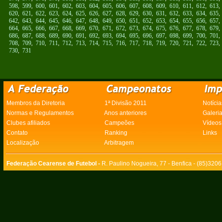
598
,
599
,
600
,
601
,
602
,
603
,
604
,
605
,
606
,
607
,
608
,
609
,
610
,
611
,
612
,
613
620
,
621
,
622
,
623
,
624
,
625
,
626
,
627
,
628
,
629
,
630
,
631
,
632
,
633
,
634
,
635
642
,
643
,
644
,
645
,
646
,
647
,
648
,
649
,
650
,
651
,
652
,
653
,
654
,
655
,
656
,
657
664
,
665
,
666
,
667
,
668
,
669
,
670
,
671
,
672
,
673
,
674
,
675
,
676
,
677
,
678
,
679
686
,
687
,
688
,
689
,
690
,
691
,
692
,
693
,
694
,
695
,
696
,
697
,
698
,
699
,
700
,
701
708
,
709
,
710
,
711
,
712
,
713
,
714
,
715
,
716
,
717
,
718
,
719
,
720
,
721
,
722
,
723
730
,
731
Membros da Diretoria
1ª Divisão 2011
Notícia
Normas e Regulamentos
Anos anteriores
Galeri
Clubes afiliados
Campeões
Vídeos
Contato
Ranking
Links
Localização
Arbitragem
Federação Cearense de Futebol -
R. Paulino Nogueira, 77 - Benfica - (85)320