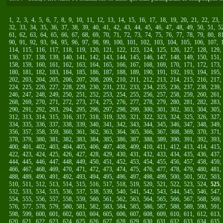
1
,
2
,
3
,
4
,
5
,
6
,
7
,
8
,
9
,
10
,
11
,
12
,
13
,
14
,
15
,
16
,
17
,
18
,
19
,
20
,
21
,
22
,
23
,
32
,
33
,
34
,
35
,
36
,
37
,
38
,
39
,
40
,
41
,
42
,
43
,
44
,
45
,
46
,
47
,
48
,
49
,
50
,
51
,
5
61
,
62
,
63
,
64
,
65
,
66
,
67
,
68
,
69
,
70
,
71
,
72
,
73
,
74
,
75
,
76
,
77
,
78
,
79
,
80
,
8
90
,
91
,
92
,
93
,
94
,
95
,
96
,
97
,
98
,
99
,
100
,
101
,
102
,
103
,
104
,
105
,
106
,
107
,
114
,
115
,
116
,
117
,
118
,
119
,
120
,
121
,
122
,
123
,
124
,
125
,
126
,
127
,
128
,
129
136
,
137
,
138
,
139
,
140
,
141
,
142
,
143
,
144
,
145
,
146
,
147
,
148
,
149
,
150
,
151
158
,
159
,
160
,
161
,
162
,
163
,
164
,
165
,
166
,
167
,
168
,
169
,
170
,
171
,
172
,
173
180
,
181
,
182
,
183
,
184
,
185
,
186
,
187
,
188
,
189
,
190
,
191
,
192
,
193
,
194
,
195
202
,
203
,
204
,
205
,
206
,
207
,
208
,
209
,
210
,
211
,
212
,
213
,
214
,
215
,
216
,
217
224
,
225
,
226
,
227
,
228
,
229
,
230
,
231
,
232
,
233
,
234
,
235
,
236
,
237
,
238
,
239
246
,
247
,
248
,
249
,
250
,
251
,
252
,
253
,
254
,
255
,
256
,
257
,
258
,
259
,
260
,
261
268
,
269
,
270
,
271
,
272
,
273
,
274
,
275
,
276
,
277
,
278
,
279
,
280
,
281
,
282
,
283
290
,
291
,
292
,
293
,
294
,
295
,
296
,
297
,
298
,
299
,
300
,
301
,
302
,
303
,
304
,
305
312
,
313
,
314
,
315
,
316
,
317
,
318
,
319
,
320
,
321
,
322
,
323
,
324
,
325
,
326
,
327
334
,
335
,
336
,
337
,
338
,
339
,
340
,
341
,
342
,
343
,
344
,
345
,
346
,
347
,
348
,
349
356
,
357
,
358
,
359
,
360
,
361
,
362
,
363
,
364
,
365
,
366
,
367
,
368
,
369
,
370
,
371
378
,
379
,
380
,
381
,
382
,
383
,
384
,
385
,
386
,
387
,
388
,
389
,
390
,
391
,
392
,
393
400
,
401
,
402
,
403
,
404
,
405
,
406
,
407
,
408
,
409
,
410
,
411
,
412
,
413
,
414
,
415
422
,
423
,
424
,
425
,
426
,
427
,
428
,
429
,
430
,
431
,
432
,
433
,
434
,
435
,
436
,
437
444
,
445
,
446
,
447
,
448
,
449
,
450
,
451
,
452
,
453
,
454
,
455
,
456
,
457
,
458
,
459
466
,
467
,
468
,
469
,
470
,
471
,
472
,
473
,
474
,
475
,
476
,
477
,
478
,
479
,
480
,
481
488
,
489
,
490
,
491
,
492
,
493
,
494
,
495
,
496
,
497
,
498
,
499
,
500
,
501
,
502
,
503
510
,
511
,
512
,
513
,
514
,
515
,
516
,
517
,
518
,
519
,
520
,
521
,
522
,
523
,
524
,
525
532
,
533
,
534
,
535
,
536
,
537
,
538
,
539
,
540
,
541
,
542
,
543
,
544
,
545
,
546
,
547
554
,
555
,
556
,
557
,
558
,
559
,
560
,
561
,
562
,
563
,
564
,
565
,
566
,
567
,
568
,
569
576
,
577
,
578
,
579
,
580
,
581
,
582
,
583
,
584
,
585
,
586
,
587
,
588
,
589
,
590
,
591
598
,
599
,
600
,
601
,
602
,
603
,
604
,
605
,
606
,
607
,
608
,
609
,
610
,
611
,
612
,
613
620
,
621
,
622
,
623
,
624
,
625
,
626
,
627
,
628
,
629
,
630
,
631
,
632
,
633
,
634
,
635