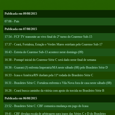
Publicada em 09/08/2015
07:06 - Pais
Publicada em 07/08/2015
17:54 - FCF TV transmite ao vivo final do 2º turno do Cearense Sub-15
17:37 - Ceará, Fortaleza, Estação e Verdes Mares estréiam pelo Cearense Sub-17
16:43 - Estreia do Cearense Sub-13 acontece neste domingo (09)
16:38 - Pontapé inicial do Cearense Série C será dado neste final de semana
16:36 - Guarani (J) enfrenta Imperatriz/MA neste sábado (08) pelo Brasileiro Série D
16:33 - Icasa e América/RN duelam pela 11ª rodada do Brasileiro Série C
16:31 - Brasileiro Série C: Fortaleza enfrenta o Vila Nova fora de casa neste sábado (08)
16:26 - Ceará busca caminho da vitória com apoio do torcida no Brasileiro Série B
Publicada em 06/08/2015
23:52 - Brasileiro Série C: CBF comunica mudança em jogo do Icasa
19:41 - CBF divulga escala de arbitragem para jogos das Séries C e D do Brasileiro