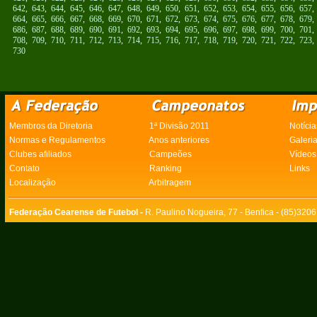
642
,
643
,
644
,
645
,
646
,
647
,
648
,
649
,
650
,
651
,
652
,
653
,
654
,
655
,
656
,
657
664
,
665
,
666
,
667
,
668
,
669
,
670
,
671
,
672
,
673
,
674
,
675
,
676
,
677
,
678
,
679
686
,
687
,
688
,
689
,
690
,
691
,
692
,
693
,
694
,
695
,
696
,
697
,
698
,
699
,
700
,
701
708
,
709
,
710
,
711
,
712
,
713
,
714
,
715
,
716
,
717
,
718
,
719
,
720
,
721
,
722
,
723
730
Membros da Diretoria
1ª Divisão 2011
Notícia
Normas e Regulamentos
Anos anteriores
Galeri
Clubes afiliados
Campeões
Vídeos
Contato
Ranking
Links
Localização
Arbitragem
Federação Cearense de Futebol -
R. Paulino Nogueira, 77 - Benfica - (85)320