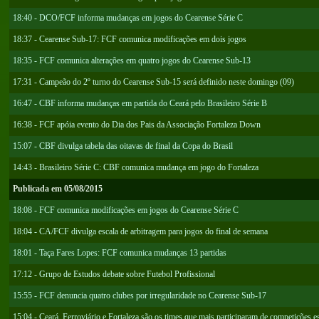
18:40 - DCO/FCF informa mudanças em jogos do Cearense Série C
18:37 - Cearense Sub-17: FCF comunica modificações em dois jogos
18:35 - FCF comunica alterações em quatro jogos do Cearense Sub-13
17:31 - Campeão do 2º turno do Cearense Sub-15 será definido neste domingo (09)
16:47 - CBF informa mudanças em partida do Ceará pelo Brasileiro Série B
16:38 - FCF apóia evento do Dia dos Pais da Associação Fortaleza Down
15:07 - CBF divulga tabela das oitavas de final da Copa do Brasil
14:43 - Brasileiro Série C: CBF comunica mudança em jogo do Fortaleza
Publicada em 05/08/2015
18:08 - FCF comunica modificações em jogos do Cearense Série C
18:04 - CA/FCF divulga escala de arbitragem para jogos do final de semana
18:01 - Taça Fares Lopes: FCF comunica mudanças 13 partidas
17:12 - Grupo de Estudos debate sobre Futebol Profissional
15:55 - FCF denuncia quatro clubes por irregularidade no Cearense Sub-17
15:04 - Ceará, Ferroviário e Fortaleza são os times que mais participaram de competições 