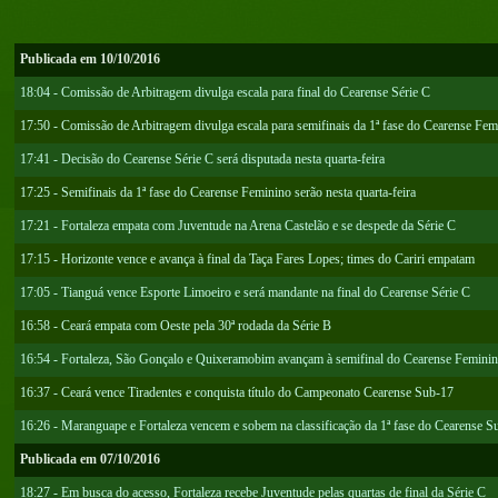
Publicada em 10/10/2016
18:04 - Comissão de Arbitragem divulga escala para final do Cearense Série C
17:50 - Comissão de Arbitragem divulga escala para semifinais da 1ª fase do Cearense Fem
17:41 - Decisão do Cearense Série C será disputada nesta quarta-feira
17:25 - Semifinais da 1ª fase do Cearense Feminino serão nesta quarta-feira
17:21 - Fortaleza empata com Juventude na Arena Castelão e se despede da Série C
17:15 - Horizonte vence e avança à final da Taça Fares Lopes; times do Cariri empatam
17:05 - Tianguá vence Esporte Limoeiro e será mandante na final do Cearense Série C
16:58 - Ceará empata com Oeste pela 30ª rodada da Série B
16:54 - Fortaleza, São Gonçalo e Quixeramobim avançam à semifinal do Cearense Femini
16:37 - Ceará vence Tiradentes e conquista título do Campeonato Cearense Sub-17
16:26 - Maranguape e Fortaleza vencem e sobem na classificação da 1ª fase do Cearense S
Publicada em 07/10/2016
18:27 - Em busca do acesso, Fortaleza recebe Juventude pelas quartas de final da Série C