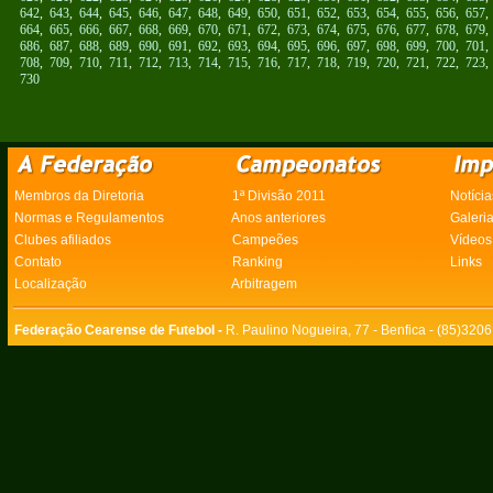
642
,
643
,
644
,
645
,
646
,
647
,
648
,
649
,
650
,
651
,
652
,
653
,
654
,
655
,
656
,
657
664
,
665
,
666
,
667
,
668
,
669
,
670
,
671
,
672
,
673
,
674
,
675
,
676
,
677
,
678
,
679
686
,
687
,
688
,
689
,
690
,
691
,
692
,
693
,
694
,
695
,
696
,
697
,
698
,
699
,
700
,
701
708
,
709
,
710
,
711
,
712
,
713
,
714
,
715
,
716
,
717
,
718
,
719
,
720
,
721
,
722
,
723
730
Membros da Diretoria
1ª Divisão 2011
Notícia
Normas e Regulamentos
Anos anteriores
Galeri
Clubes afiliados
Campeões
Vídeos
Contato
Ranking
Links
Localização
Arbitragem
Federação Cearense de Futebol -
R. Paulino Nogueira, 77 - Benfica - (85)320