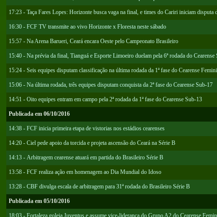
17:23 - Taça Fares Lopes: Horizonte busca vaga na final, e times do Cariri iniciam disputa 
16:30 - FCF TV transmite ao vivo Horizonte x Floresta neste sábado
15:57 - Na Arena Barueri, Ceará encara Oeste pelo Campeonato Brasileiro
15:40 - Na prévia da final, Tianguá e Esporte Limoeiro duelam pela 6ª rodada do Cearense 
15:24 - Seis equipes disputam classificação na última rodada da 1ª fase do Cearense Femin
15:06 - Na última rodada, três equipes disputam conquista da 2ª fase do Cearense Sub-17
14:51 - Oito equipes entram em campo pela 2ª rodada da 1ª fase do Cearense Sub-13
Publicada em 06/10/2016
14:38 - FCF inicia primeira etapa de vistorias nos estádios cearenses
14:20 - Ciel pede apoio da torcida e projeta ascensão do Ceará na Série B
14:13 - Arbitragem cearense atuará em partida do Brasileiro Série B
13:58 - FCF realiza ação em homenagem ao Dia Mundial do Idoso
13:28 - CBF divulga escala de arbitragem para 31ª rodada do Brasileiro Série B
Publicada em 05/10/2016
18:03 - Fortaleza goleia Juventus e assume vice-liderança do Grupo A2 do Cearense Femi