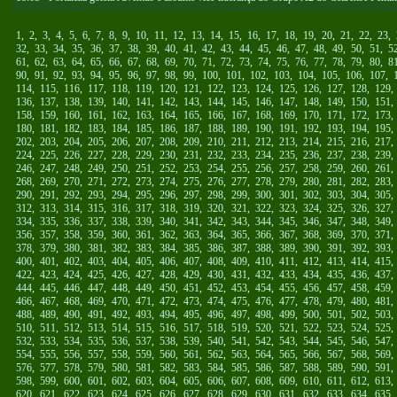
1
,
2
,
3
,
4
,
5
,
6
,
7
,
8
,
9
,
10
,
11
,
12
,
13
,
14
,
15
,
16
,
17
,
18
,
19
,
20
,
21
,
22
,
23
,
32
,
33
,
34
,
35
,
36
,
37
,
38
,
39
,
40
,
41
,
42
,
43
,
44
,
45
,
46
,
47
,
48
,
49
,
50
,
51
,
5
61
,
62
,
63
,
64
,
65
,
66
,
67
,
68
,
69
,
70
,
71
,
72
,
73
,
74
,
75
,
76
,
77
,
78
,
79
,
80
,
8
90
,
91
,
92
,
93
,
94
,
95
,
96
,
97
,
98
,
99
,
100
,
101
,
102
,
103
,
104
,
105
,
106
,
107
,
114
,
115
,
116
,
117
,
118
,
119
,
120
,
121
,
122
,
123
,
124
,
125
,
126
,
127
,
128
,
129
136
,
137
,
138
,
139
,
140
,
141
,
142
,
143
,
144
,
145
,
146
,
147
,
148
,
149
,
150
,
151
158
,
159
,
160
,
161
,
162
,
163
,
164
,
165
,
166
,
167
,
168
,
169
,
170
,
171
,
172
,
173
180
,
181
,
182
,
183
,
184
,
185
,
186
,
187
,
188
,
189
,
190
,
191
,
192
,
193
,
194
,
195
202
,
203
,
204
,
205
,
206
,
207
,
208
,
209
,
210
,
211
,
212
,
213
,
214
,
215
,
216
,
217
224
,
225
,
226
,
227
,
228
,
229
,
230
,
231
,
232
,
233
,
234
,
235
,
236
,
237
,
238
,
239
246
,
247
,
248
,
249
,
250
,
251
,
252
,
253
,
254
,
255
,
256
,
257
,
258
,
259
,
260
,
261
268
,
269
,
270
,
271
,
272
,
273
,
274
,
275
,
276
,
277
,
278
,
279
,
280
,
281
,
282
,
283
290
,
291
,
292
,
293
,
294
,
295
,
296
,
297
,
298
,
299
,
300
,
301
,
302
,
303
,
304
,
305
312
,
313
,
314
,
315
,
316
,
317
,
318
,
319
,
320
,
321
,
322
,
323
,
324
,
325
,
326
,
327
334
,
335
,
336
,
337
,
338
,
339
,
340
,
341
,
342
,
343
,
344
,
345
,
346
,
347
,
348
,
349
356
,
357
,
358
,
359
,
360
,
361
,
362
,
363
,
364
,
365
,
366
,
367
,
368
,
369
,
370
,
371
378
,
379
,
380
,
381
,
382
,
383
,
384
,
385
,
386
,
387
,
388
,
389
,
390
,
391
,
392
,
393
400
,
401
,
402
,
403
,
404
,
405
,
406
,
407
,
408
,
409
,
410
,
411
,
412
,
413
,
414
,
415
422
,
423
,
424
,
425
,
426
,
427
,
428
,
429
,
430
,
431
,
432
,
433
,
434
,
435
,
436
,
437
444
,
445
,
446
,
447
,
448
,
449
,
450
,
451
,
452
,
453
,
454
,
455
,
456
,
457
,
458
,
459
466
,
467
,
468
,
469
,
470
,
471
,
472
,
473
,
474
,
475
,
476
,
477
,
478
,
479
,
480
,
481
488
,
489
,
490
,
491
,
492
,
493
,
494
,
495
,
496
,
497
,
498
,
499
,
500
,
501
,
502
,
503
510
,
511
,
512
,
513
,
514
,
515
,
516
,
517
,
518
,
519
,
520
,
521
,
522
,
523
,
524
,
525
532
,
533
,
534
,
535
,
536
,
537
,
538
,
539
,
540
,
541
,
542
,
543
,
544
,
545
,
546
,
547
554
,
555
,
556
,
557
,
558
,
559
,
560
,
561
,
562
,
563
,
564
,
565
,
566
,
567
,
568
,
569
576
,
577
,
578
,
579
,
580
,
581
,
582
,
583
,
584
,
585
,
586
,
587
,
588
,
589
,
590
,
591
598
,
599
,
600
,
601
,
602
,
603
,
604
,
605
,
606
,
607
,
608
,
609
,
610
,
611
,
612
,
613
620
,
621
,
622
,
623
,
624
,
625
,
626
,
627
,
628
,
629
,
630
,
631
,
632
,
633
,
634
,
635