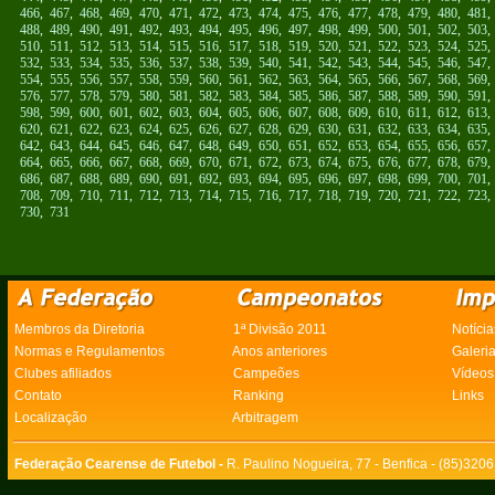
466
,
467
,
468
,
469
,
470
,
471
,
472
,
473
,
474
,
475
,
476
,
477
,
478
,
479
,
480
,
481
488
,
489
,
490
,
491
,
492
,
493
,
494
,
495
,
496
,
497
,
498
,
499
,
500
,
501
,
502
,
503
510
,
511
,
512
,
513
,
514
,
515
,
516
,
517
,
518
,
519
,
520
,
521
,
522
,
523
,
524
,
525
532
,
533
,
534
,
535
,
536
,
537
,
538
,
539
,
540
,
541
,
542
,
543
,
544
,
545
,
546
,
547
554
,
555
,
556
,
557
,
558
,
559
,
560
,
561
,
562
,
563
,
564
,
565
,
566
,
567
,
568
,
569
576
,
577
,
578
,
579
,
580
,
581
,
582
,
583
,
584
,
585
,
586
,
587
,
588
,
589
,
590
,
591
598
,
599
,
600
,
601
,
602
,
603
,
604
,
605
,
606
,
607
,
608
,
609
,
610
,
611
,
612
,
613
620
,
621
,
622
,
623
,
624
,
625
,
626
,
627
,
628
,
629
,
630
,
631
,
632
,
633
,
634
,
635
642
,
643
,
644
,
645
,
646
,
647
,
648
,
649
,
650
,
651
,
652
,
653
,
654
,
655
,
656
,
657
664
,
665
,
666
,
667
,
668
,
669
,
670
,
671
,
672
,
673
,
674
,
675
,
676
,
677
,
678
,
679
686
,
687
,
688
,
689
,
690
,
691
,
692
,
693
,
694
,
695
,
696
,
697
,
698
,
699
,
700
,
701
708
,
709
,
710
,
711
,
712
,
713
,
714
,
715
,
716
,
717
,
718
,
719
,
720
,
721
,
722
,
723
730
,
731
Membros da Diretoria
1ª Divisão 2011
Notícia
Normas e Regulamentos
Anos anteriores
Galeri
Clubes afiliados
Campeões
Vídeos
Contato
Ranking
Links
Localização
Arbitragem
Federação Cearense de Futebol -
R. Paulino Nogueira, 77 - Benfica - (85)320