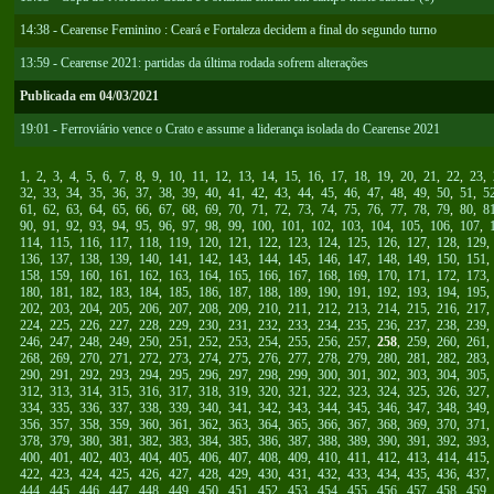
14:38 - Cearense Feminino : Ceará e Fortaleza decidem a final do segundo turno
13:59 - Cearense 2021: partidas da última rodada sofrem alterações
Publicada em 04/03/2021
19:01 - Ferroviário vence o Crato e assume a liderança isolada do Cearense 2021
1
,
2
,
3
,
4
,
5
,
6
,
7
,
8
,
9
,
10
,
11
,
12
,
13
,
14
,
15
,
16
,
17
,
18
,
19
,
20
,
21
,
22
,
23
,
32
,
33
,
34
,
35
,
36
,
37
,
38
,
39
,
40
,
41
,
42
,
43
,
44
,
45
,
46
,
47
,
48
,
49
,
50
,
51
,
5
61
,
62
,
63
,
64
,
65
,
66
,
67
,
68
,
69
,
70
,
71
,
72
,
73
,
74
,
75
,
76
,
77
,
78
,
79
,
80
,
8
90
,
91
,
92
,
93
,
94
,
95
,
96
,
97
,
98
,
99
,
100
,
101
,
102
,
103
,
104
,
105
,
106
,
107
,
114
,
115
,
116
,
117
,
118
,
119
,
120
,
121
,
122
,
123
,
124
,
125
,
126
,
127
,
128
,
129
136
,
137
,
138
,
139
,
140
,
141
,
142
,
143
,
144
,
145
,
146
,
147
,
148
,
149
,
150
,
151
158
,
159
,
160
,
161
,
162
,
163
,
164
,
165
,
166
,
167
,
168
,
169
,
170
,
171
,
172
,
173
180
,
181
,
182
,
183
,
184
,
185
,
186
,
187
,
188
,
189
,
190
,
191
,
192
,
193
,
194
,
195
202
,
203
,
204
,
205
,
206
,
207
,
208
,
209
,
210
,
211
,
212
,
213
,
214
,
215
,
216
,
217
224
,
225
,
226
,
227
,
228
,
229
,
230
,
231
,
232
,
233
,
234
,
235
,
236
,
237
,
238
,
239
246
,
247
,
248
,
249
,
250
,
251
,
252
,
253
,
254
,
255
,
256
,
257
,
258
,
259
,
260
,
261
268
,
269
,
270
,
271
,
272
,
273
,
274
,
275
,
276
,
277
,
278
,
279
,
280
,
281
,
282
,
283
290
,
291
,
292
,
293
,
294
,
295
,
296
,
297
,
298
,
299
,
300
,
301
,
302
,
303
,
304
,
305
312
,
313
,
314
,
315
,
316
,
317
,
318
,
319
,
320
,
321
,
322
,
323
,
324
,
325
,
326
,
327
334
,
335
,
336
,
337
,
338
,
339
,
340
,
341
,
342
,
343
,
344
,
345
,
346
,
347
,
348
,
349
356
,
357
,
358
,
359
,
360
,
361
,
362
,
363
,
364
,
365
,
366
,
367
,
368
,
369
,
370
,
371
378
,
379
,
380
,
381
,
382
,
383
,
384
,
385
,
386
,
387
,
388
,
389
,
390
,
391
,
392
,
393
400
,
401
,
402
,
403
,
404
,
405
,
406
,
407
,
408
,
409
,
410
,
411
,
412
,
413
,
414
,
415
422
,
423
,
424
,
425
,
426
,
427
,
428
,
429
,
430
,
431
,
432
,
433
,
434
,
435
,
436
,
437
444
,
445
,
446
,
447
,
448
,
449
,
450
,
451
,
452
,
453
,
454
,
455
,
456
,
457
,
458
,
459