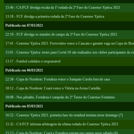
15:46 - CA/FCF divulga escala da 1ª rodada da 2ª Fase do Cearense Ypióca 2021
13:18 - FCF divulga a primeira rodada da 2ª Fase do Cearense Ypióca
Publicada em 07/03/2021
22:19 - FCF divulga os mandos de campo da 2ª Fase do Cearense Ypióca 2021
17:41 - Cearense Ypióca 2021: Ferroviário vence o Caucaia e garante vaga na Copa do Bra
15:01 - Cearense Ypióca: testes para Covid-19 são realizados nos clubes participantes da c
13:17 - Futebol solidário e responsável
Publicada em 06/03/2021
22:58 - Copa do Nordeste: Fortaleza vence o Sampaio Corrêa fora de casa
18:12 - Copa do Nordeste: Ceará vence o Vitória na Arena Castelão
18:08 - Nos pênaltis, Fortaleza é campeão do 2º Turno do Cearense Feminino
Publicada em 05/03/2021
16:52 - Cearense Ypióca 2021: primeira fase do estadual termina neste domingo (7)
15:32 - CA/FCF informa arbitragem da sétima rodada do Cearense Ypióca 2021
15:13 - Copa do Nordeste: Ceará e Fortaleza entram em campo neste sábado (6)