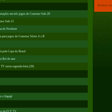
terações em três jogos do Cearense Sub-20
ense Sub-15
pa do Nordeste
 para jogos do Cearense Séries A e B
á pela Copa do Brasil
co-Rei do ano
F TV nesta segunda-feira (28)
 x Itapajé
vivo da FCF TV