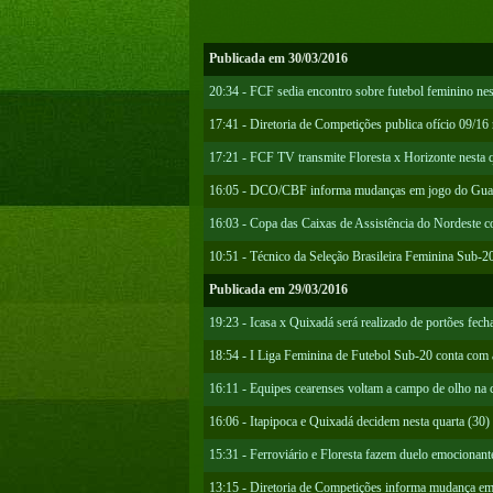
Publicada em 30/03/2016
20:34 - FCF sedia encontro sobre futebol feminino nes
17:41 - Diretoria de Competições publica ofício 09/16
17:21 - FCF TV transmite Floresta x Horizonte nesta q
16:05 - DCO/CBF informa mudanças em jogo do Guara
16:03 - Copa das Caixas de Assistência do Nordeste 
10:51 - Técnico da Seleção Brasileira Feminina Sub-20
Publicada em 29/03/2016
19:23 - Icasa x Quixadá será realizado de portões fech
18:54 - I Liga Feminina de Futebol Sub-20 conta com
16:11 - Equipes cearenses voltam a campo de olho na c
16:06 - Itapipoca e Quixadá decidem nesta quarta (30
15:31 - Ferroviário e Floresta fazem duelo emocionant
13:15 - Diretoria de Competições informa mudança em