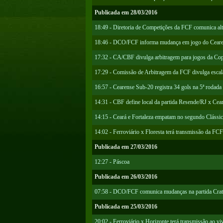
Publicada em 28/03/2016
18:49 - Diretoria de Competições da FCF comunica al
18:46 - DCO/FCF informa mudança em jogo do Cear
17:32 - CA/CBF divulga arbitragem para jogos da Co
17:29 - Comissão de Arbitragem da FCF divulga escala
16:57 - Cearense Sub-20 registra 34 gols na 5ª rodada
14:31 - CBF define local da partida Resende/RJ x Cear
14:15 - Ceará e Fortaleza empatam no segundo Clássi
14:02 - Ferroviário x Floresta terá transmissão da FC
Publicada em 27/03/2016
12:27 - Páscoa
Publicada em 26/03/2016
07:58 - DCO/FCF comunica mudanças na partida Crato
Publicada em 25/03/2016
20:02 - Ferroviário x Horizonte terá transmissão ao 