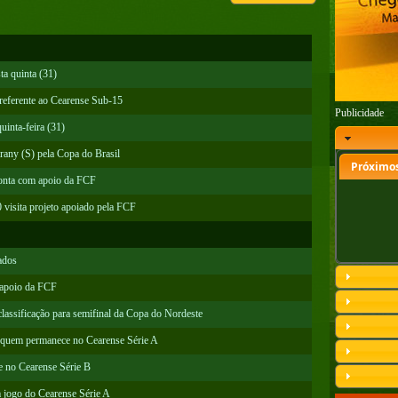
ta quinta (31)
 referente ao Cearense Sub-15
Publicidade
uinta-feira (31)
ny (S) pela Copa do Brasil
Próximos
conta com apoio da FCF
 visita projeto apoiado pela FCF
ados
 apoio da FCF
lassificação para semifinal da Copa do Nordeste
) quem permanece no Cearense Série A
e no Cearense Série B
 jogo do Cearense Série A