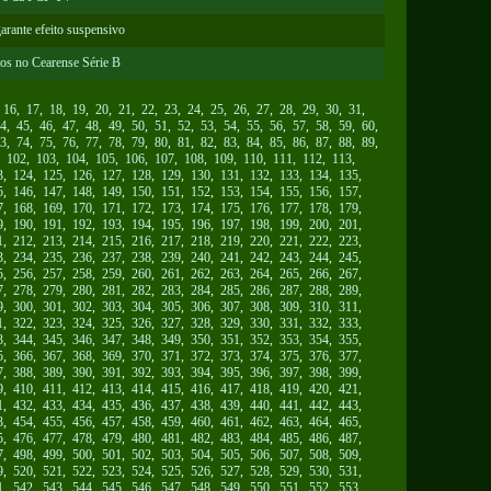
arante efeito suspensivo
tos no Cearense Série B
,
16
,
17
,
18
,
19
,
20
,
21
,
22
,
23
,
24
,
25
,
26
,
27
,
28
,
29
,
30
,
31
,
4
,
45
,
46
,
47
,
48
,
49
,
50
,
51
,
52
,
53
,
54
,
55
,
56
,
57
,
58
,
59
,
60
,
3
,
74
,
75
,
76
,
77
,
78
,
79
,
80
,
81
,
82
,
83
,
84
,
85
,
86
,
87
,
88
,
89
,
,
102
,
103
,
104
,
105
,
106
,
107
,
108
,
109
,
110
,
111
,
112
,
113
,
3
,
124
,
125
,
126
,
127
,
128
,
129
,
130
,
131
,
132
,
133
,
134
,
135
,
5
,
146
,
147
,
148
,
149
,
150
,
151
,
152
,
153
,
154
,
155
,
156
,
157
,
7
,
168
,
169
,
170
,
171
,
172
,
173
,
174
,
175
,
176
,
177
,
178
,
179
,
9
,
190
,
191
,
192
,
193
,
194
,
195
,
196
,
197
,
198
,
199
,
200
,
201
,
1
,
212
,
213
,
214
,
215
,
216
,
217
,
218
,
219
,
220
,
221
,
222
,
223
,
3
,
234
,
235
,
236
,
237
,
238
,
239
,
240
,
241
,
242
,
243
,
244
,
245
,
5
,
256
,
257
,
258
,
259
,
260
,
261
,
262
,
263
,
264
,
265
,
266
,
267
,
7
,
278
,
279
,
280
,
281
,
282
,
283
,
284
,
285
,
286
,
287
,
288
,
289
,
9
,
300
,
301
,
302
,
303
,
304
,
305
,
306
,
307
,
308
,
309
,
310
,
311
,
1
,
322
,
323
,
324
,
325
,
326
,
327
,
328
,
329
,
330
,
331
,
332
,
333
,
3
,
344
,
345
,
346
,
347
,
348
,
349
,
350
,
351
,
352
,
353
,
354
,
355
,
5
,
366
,
367
,
368
,
369
,
370
,
371
,
372
,
373
,
374
,
375
,
376
,
377
,
7
,
388
,
389
,
390
,
391
,
392
,
393
,
394
,
395
,
396
,
397
,
398
,
399
,
9
,
410
,
411
,
412
,
413
,
414
,
415
,
416
,
417
,
418
,
419
,
420
,
421
,
1
,
432
,
433
,
434
,
435
,
436
,
437
,
438
,
439
,
440
,
441
,
442
,
443
,
3
,
454
,
455
,
456
,
457
,
458
,
459
,
460
,
461
,
462
,
463
,
464
,
465
,
5
,
476
,
477
,
478
,
479
,
480
,
481
,
482
,
483
,
484
,
485
,
486
,
487
,
7
,
498
,
499
,
500
,
501
,
502
,
503
,
504
,
505
,
506
,
507
,
508
,
509
,
9
,
520
,
521
,
522
,
523
,
524
,
525
,
526
,
527
,
528
,
529
,
530
,
531
,
1
,
542
,
543
,
544
,
545
,
546
,
547
,
548
,
549
,
550
,
551
,
552
,
553
,