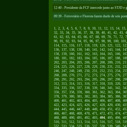
12:40 - Presidente da FCF intercede junto ao STJD e g
09:39 - Ferroviário e Floresta fazem duelo de seis pon
1
,
2
,
3
,
4
,
5
,
6
,
7
,
8
,
9
,
10
,
11
,
12
,
13
,
14
,
15
32
,
33
,
34
,
35
,
36
,
37
,
38
,
39
,
40
,
41
,
42
,
43
,
4
61
,
62
,
63
,
64
,
65
,
66
,
67
,
68
,
69
,
70
,
71
,
72
,
7
90
,
91
,
92
,
93
,
94
,
95
,
96
,
97
,
98
,
99
,
100
,
101
114
,
115
,
116
,
117
,
118
,
119
,
120
,
121
,
122
,
12
136
,
137
,
138
,
139
,
140
,
141
,
142
,
143
,
144
,
14
158
,
159
,
160
,
161
,
162
,
163
,
164
,
165
,
166
,
16
180
,
181
,
182
,
183
,
184
,
185
,
186
,
187
,
188
,
18
202
,
203
,
204
,
205
,
206
,
207
,
208
,
209
,
210
,
21
224
,
225
,
226
,
227
,
228
,
229
,
230
,
231
,
232
,
23
246
,
247
,
248
,
249
,
250
,
251
,
252
,
253
,
254
,
25
268
,
269
,
270
,
271
,
272
,
273
,
274
,
275
,
276
,
27
290
,
291
,
292
,
293
,
294
,
295
,
296
,
297
,
298
,
29
312
,
313
,
314
,
315
,
316
,
317
,
318
,
319
,
320
,
32
334
,
335
,
336
,
337
,
338
,
339
,
340
,
341
,
342
,
34
356
,
357
,
358
,
359
,
360
,
361
,
362
,
363
,
364
,
36
378
,
379
,
380
,
381
,
382
,
383
,
384
,
385
,
386
,
38
400
,
401
,
402
,
403
,
404
,
405
,
406
,
407
,
408
,
40
422
,
423
,
424
,
425
,
426
,
427
,
428
,
429
,
430
,
43
444
,
445
,
446
,
447
,
448
,
449
,
450
,
451
,
452
,
45
466
,
467
,
468
,
469
,
470
,
471
,
472
,
473
,
474
,
47
488
,
489
,
490
,
491
,
492
,
493
,
494
,
495
,
496
,
49
510
,
511
,
512
,
513
,
514
,
515
,
516
,
517
,
518
,
51
532
,
533
,
534
,
535
,
536
,
537
,
538
,
539
,
540
,
54