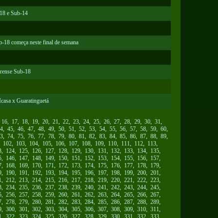
-18 e Sub-14
b-18 começa neste final de semana
arense Sub-18
casa x Guaratinguetá
,
16
,
17
,
18
,
19
,
20
,
21
,
22
,
23
,
24
,
25
,
26
,
27
,
28
,
29
,
30
,
31
,
4
,
45
,
46
,
47
,
48
,
49
,
50
,
51
,
52
,
53
,
54
,
55
,
56
,
57
,
58
,
59
,
60
,
3
,
74
,
75
,
76
,
77
,
78
,
79
,
80
,
81
,
82
,
83
,
84
,
85
,
86
,
87
,
88
,
89
,
,
102
,
103
,
104
,
105
,
106
,
107
,
108
,
109
,
110
,
111
,
112
,
113
,
3
,
124
,
125
,
126
,
127
,
128
,
129
,
130
,
131
,
132
,
133
,
134
,
135
,
5
,
146
,
147
,
148
,
149
,
150
,
151
,
152
,
153
,
154
,
155
,
156
,
157
,
7
,
168
,
169
,
170
,
171
,
172
,
173
,
174
,
175
,
176
,
177
,
178
,
179
,
9
,
190
,
191
,
192
,
193
,
194
,
195
,
196
,
197
,
198
,
199
,
200
,
201
,
1
,
212
,
213
,
214
,
215
,
216
,
217
,
218
,
219
,
220
,
221
,
222
,
223
,
3
,
234
,
235
,
236
,
237
,
238
,
239
,
240
,
241
,
242
,
243
,
244
,
245
,
5
,
256
,
257
,
258
,
259
,
260
,
261
,
262
,
263
,
264
,
265
,
266
,
267
,
7
,
278
,
279
,
280
,
281
,
282
,
283
,
284
,
285
,
286
,
287
,
288
,
289
,
9
,
300
,
301
,
302
,
303
,
304
,
305
,
306
,
307
,
308
,
309
,
310
,
311
,
1
,
322
,
323
,
324
,
325
,
326
,
327
,
328
,
329
,
330
,
331
,
332
,
333
,