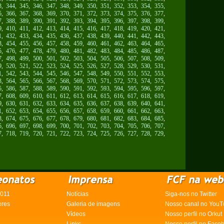
3
,
344
,
345
,
346
,
347
,
348
,
349
,
350
,
351
,
352
,
353
,
354
,
355
,
5
,
366
,
367
,
368
,
369
,
370
,
371
,
372
,
373
,
374
,
375
,
376
,
377
,
7
,
388
,
389
,
390
,
391
,
392
,
393
,
394
,
395
,
396
,
397
,
398
,
399
,
9
,
410
,
411
,
412
,
413
,
414
,
415
,
416
,
417
,
418
,
419
,
420
,
421
,
1
,
432
,
433
,
434
,
435
,
436
,
437
,
438
,
439
,
440
,
441
,
442
,
443
,
3
,
454
,
455
,
456
,
457
,
458
,
459
,
460
,
461
,
462
,
463
,
464
,
465
,
5
,
476
,
477
,
478
,
479
,
480
,
481
,
482
,
483
,
484
,
485
,
486
,
487
,
7
,
498
,
499
,
500
,
501
,
502
,
503
,
504
,
505
,
506
,
507
,
508
,
509
,
9
,
520
,
521
,
522
,
523
,
524
,
525
,
526
,
527
,
528
,
529
,
530
,
531
,
1
,
542
,
543
,
544
,
545
,
546
,
547
,
548
,
549
,
550
,
551
,
552
,
553
,
3
,
564
,
565
,
566
,
567
,
568
,
569
,
570
,
571
,
572
,
573
,
574
,
575
,
5
,
586
,
587
,
588
,
589
,
590
,
591
,
592
,
593
,
594
,
595
,
596
,
597
,
7
,
608
,
609
,
610
,
611
,
612
,
613
,
614
,
615
,
616
,
617
,
618
,
619
,
9
,
630
,
631
,
632
,
633
,
634
,
635
,
636
,
637
,
638
,
639
,
640
,
641
,
1
,
652
,
653
,
654
,
655
,
656
,
657
,
658
,
659
,
660
,
661
,
662
,
663
,
3
,
674
,
675
,
676
,
677
,
678
,
679
,
680
,
681
,
682
,
683
,
684
,
685
,
5
,
696
,
697
,
698
,
699
,
700
,
701
,
702
,
703
,
704
,
705
,
706
,
707
,
7
,
718
,
719
,
720
,
721
,
722
,
723
,
724
,
725
,
726
,
727
,
728
,
729
,
2011
Notícias
Siga-nos no Twitter
ores
Galeria de imagens
Nosso canal no YouT
Vídeos
Nosso perfil no Orkut