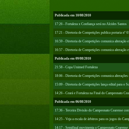
Publicada em 10/08/2010
17:26 - Fortaleza x Confiança será no Alcides Santos
17:21 - Diretoria de Competições publica portaria nº 0
16:59 - Diretoria de Competições comunica alteração e
16:57 - Diretoria de Competições comunica alteração
Publicada em 09/08/2010
21:58 - Copa Unimed Fortaleza
18:06 - Diretoria de Competições comunica alterações
15:09 - Diretoria de Competições lança edital para o S
14:26 - Ceará e Fortaleza na Final do Campeonato Ce
Publicada em 06/08/2010
17:36 - Terceira Divisão do Campeonato Cearense com
14:25 - Veja a escala de árbitros para os jogos do Ca
14:17 - Semifinal movimenta o Campeonato Cearense