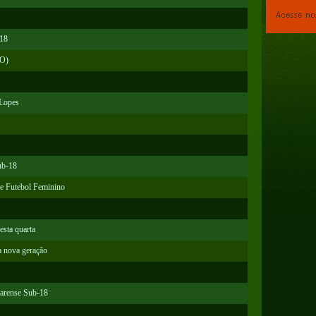
-18
GO)
 Lopes
ub-18
 de Futebol Feminino
esta quarta
a nova geração
earense Sub-18