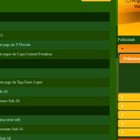
13
Publicidade
m jogo da 3ª Divisão
 em jogos da Copa Unimed Fortaleza
Próximos
 em jogo da Taça Fares Lopes
ub-16
arense Sub-18
eça neste mês
mpeonato Sub-14
 Sub-18