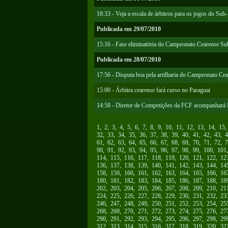
18:33 - Veja a escala de árbitros para os jogos do Sub
Publicada em 29/07/2010
15:16 - Fase eliminatória do Campeonato Cearense Su
Publicada em 28/07/2010
17:56 - Disputa boa pela artilharia do Campeonato Ce
15:00 - Árbitra cearense fará curso no Paraguai
14:58 - Diretor de Competições da FCF acompanhará I
1
,
2
,
3
,
4
,
5
,
6
,
7
,
8
,
9
,
10
,
11
,
12
,
13
,
14
,
15
32
,
33
,
34
,
35
,
36
,
37
,
38
,
39
,
40
,
41
,
42
,
43
,
4
61
,
62
,
63
,
64
,
65
,
66
,
67
,
68
,
69
,
70
,
71
,
72
,
7
90
,
91
,
92
,
93
,
94
,
95
,
96
,
97
,
98
,
99
,
100
,
101
114
,
115
,
116
,
117
,
118
,
119
,
120
,
121
,
122
,
12
136
,
137
,
138
,
139
,
140
,
141
,
142
,
143
,
144
,
14
158
,
159
,
160
,
161
,
162
,
163
,
164
,
165
,
166
,
16
180
,
181
,
182
,
183
,
184
,
185
,
186
,
187
,
188
,
18
202
,
203
,
204
,
205
,
206
,
207
,
208
,
209
,
210
,
21
224
,
225
,
226
,
227
,
228
,
229
,
230
,
231
,
232
,
23
246
,
247
,
248
,
249
,
250
,
251
,
252
,
253
,
254
,
25
268
,
269
,
270
,
271
,
272
,
273
,
274
,
275
,
276
,
27
290
,
291
,
292
,
293
,
294
,
295
,
296
,
297
,
298
,
29
312
,
313
,
314
,
315
,
316
,
317
,
318
,
319
,
320
,
32