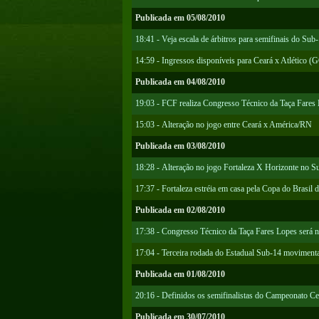
Publicada em 05/08/2010
18:41 - Veja escala de árbitros para semifinais do Sub
14:59 - Ingressos disponíveis para Ceará x Atlético (
Publicada em 04/08/2010
19:03 - FCF realiza Congresso Técnico da Taça Fares
15:03 - Alteração no jogo entre Ceará x América/RN
Publicada em 03/08/2010
18:28 - Alteração no jogo Fortaleza X Horizonte no S
17:37 - Fortaleza estréia em casa pela Copa do Brasil
Publicada em 02/08/2010
17:38 - Congresso Técnico da Taça Fares Lopes será n
17:04 - Terceira rodada do Estadual Sub-14 moviment
Publicada em 01/08/2010
20:16 - Definidos os semifinalistas do Campeonato C
Publicada em 30/07/2010