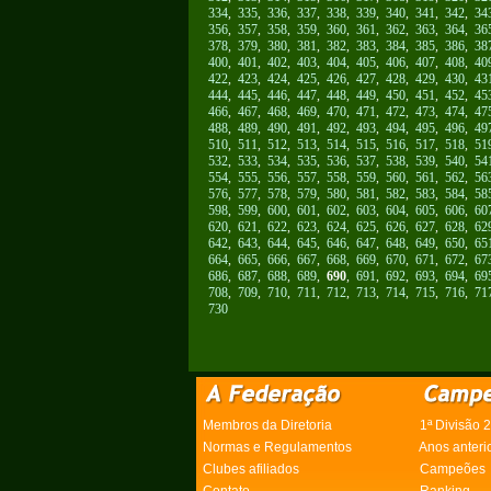
334
,
335
,
336
,
337
,
338
,
339
,
340
,
341
,
342
,
34
356
,
357
,
358
,
359
,
360
,
361
,
362
,
363
,
364
,
36
378
,
379
,
380
,
381
,
382
,
383
,
384
,
385
,
386
,
38
400
,
401
,
402
,
403
,
404
,
405
,
406
,
407
,
408
,
40
422
,
423
,
424
,
425
,
426
,
427
,
428
,
429
,
430
,
43
444
,
445
,
446
,
447
,
448
,
449
,
450
,
451
,
452
,
45
466
,
467
,
468
,
469
,
470
,
471
,
472
,
473
,
474
,
47
488
,
489
,
490
,
491
,
492
,
493
,
494
,
495
,
496
,
49
510
,
511
,
512
,
513
,
514
,
515
,
516
,
517
,
518
,
51
532
,
533
,
534
,
535
,
536
,
537
,
538
,
539
,
540
,
54
554
,
555
,
556
,
557
,
558
,
559
,
560
,
561
,
562
,
56
576
,
577
,
578
,
579
,
580
,
581
,
582
,
583
,
584
,
58
598
,
599
,
600
,
601
,
602
,
603
,
604
,
605
,
606
,
60
620
,
621
,
622
,
623
,
624
,
625
,
626
,
627
,
628
,
62
642
,
643
,
644
,
645
,
646
,
647
,
648
,
649
,
650
,
65
664
,
665
,
666
,
667
,
668
,
669
,
670
,
671
,
672
,
67
686
,
687
,
688
,
689
,
690
,
691
,
692
,
693
,
694
,
69
708
,
709
,
710
,
711
,
712
,
713
,
714
,
715
,
716
,
71
730
Membros da Diretoria
1ª Divisão 
Normas e Regulamentos
Anos anteri
Clubes afiliados
Campeões