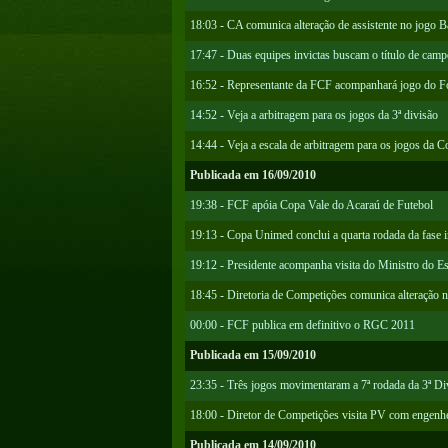
18:03 - CA comunica alteração de assistente no jogo B
17:47 - Duas equipes invictas buscam o título de cam
16:52 - Representante da FCF acompanhará jogo do Fo
14:52 - Veja a arbitragem para os jogos da 3ª divisão
14:44 - Veja a escala de arbitragem para os jogos da 
Publicada em 16/09/2010
19:38 - FCF apóia Copa Vale do Acaraú de Futebol
19:13 - Copa Unimed conclui a quarta rodada da fase in
19:12 - Presidente acompanha visita do Ministro do E
18:45 - Diretoria de Competições comunica alteração n
00:00 - FCF publica em definitivo o RGC 2011
Publicada em 15/09/2010
23:35 - Três jogos movimentaram a 7ª rodada da 3ª Di
18:00 - Diretor de Competições visita PV com engenh
Publicada em 14/09/2010