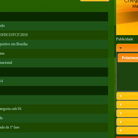
isão
º 019/DCO/FCF/2010
Publicidade
portivo em Brasília
ana
Próximos
nacional
14
tegoria sub/16
do
da da 1ª fase