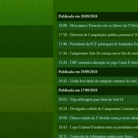
Publicada em 20/09/2010
18:08 - Messejana e Paracuru são os líderes da 3ª Div
17:50 - Diretoria de Competições publica portaria n
17:48 - Presidente da FCF participará de Seminário Es
17:44 - Campeonato Sub-16 começa nesse fim de sem
15:43 - CBF comunica alteração no jogo Ceará X Inter
Publicada em 19/09/2010
16:45 - União leva título de campeão cearense do sub-
Publicada em 17/09/2010
20:05 - Veja arbitragem para final do Sub/14
19:24 - Divulgada a tabela do Campeonato Cearense ca
19:09 - Oitava rodada da 3ª divisão começa neste sába
18:43 - Copa Unimed Fortaleza entra na penúltima roda
18:32 - Comissão de Arbitragem realiza teste físico