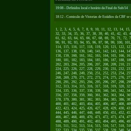
19:08 - Definidos local e horário da Final do Sub/14
18:12 - Comissão de Vistorias de Estádios da CBF se 
1
,
2
,
3
,
4
,
5
,
6
,
7
,
8
,
9
,
10
,
11
,
12
,
13
,
14
,
15
32
,
33
,
34
,
35
,
36
,
37
,
38
,
39
,
40
,
41
,
42
,
43
,
4
61
,
62
,
63
,
64
,
65
,
66
,
67
,
68
,
69
,
70
,
71
,
72
,
7
90
,
91
,
92
,
93
,
94
,
95
,
96
,
97
,
98
,
99
,
100
,
101
114
,
115
,
116
,
117
,
118
,
119
,
120
,
121
,
122
,
12
136
,
137
,
138
,
139
,
140
,
141
,
142
,
143
,
144
,
14
158
,
159
,
160
,
161
,
162
,
163
,
164
,
165
,
166
,
16
180
,
181
,
182
,
183
,
184
,
185
,
186
,
187
,
188
,
18
202
,
203
,
204
,
205
,
206
,
207
,
208
,
209
,
210
,
21
224
,
225
,
226
,
227
,
228
,
229
,
230
,
231
,
232
,
23
246
,
247
,
248
,
249
,
250
,
251
,
252
,
253
,
254
,
25
268
,
269
,
270
,
271
,
272
,
273
,
274
,
275
,
276
,
27
290
,
291
,
292
,
293
,
294
,
295
,
296
,
297
,
298
,
29
312
,
313
,
314
,
315
,
316
,
317
,
318
,
319
,
320
,
32
334
,
335
,
336
,
337
,
338
,
339
,
340
,
341
,
342
,
34
356
,
357
,
358
,
359
,
360
,
361
,
362
,
363
,
364
,
36
378
,
379
,
380
,
381
,
382
,
383
,
384
,
385
,
386
,
38
400
,
401
,
402
,
403
,
404
,
405
,
406
,
407
,
408
,
40
422
,
423
,
424
,
425
,
426
,
427
,
428
,
429
,
430
,
43
444
,
445
,
446
,
447
,
448
,
449
,
450
,
451
,
452
,
45
466
,
467
,
468
,
469
,
470
,
471
,
472
,
473
,
474
,
47
488
,
489
,
490
,
491
,
492
,
493
,
494
,
495
,
496
,
49
510
,
511
,
512
,
513
,
514
,
515
,
516
,
517
,
518
,
51
532
,
533
,
534
,
535
,
536
,
537
,
538
,
539
,
540
,
54