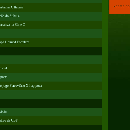
arbalha X Itapajé
peão do Sub/14
rtaleza na Série C
Copa Unimed Fortaleza
icial
sporte
o jogo Ferroviário X Itapipoca
visão
eiros da CBF