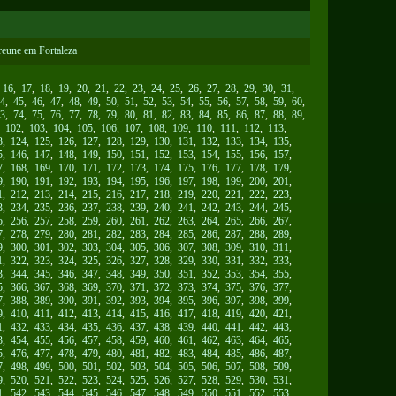
reune em Fortaleza
,
16
,
17
,
18
,
19
,
20
,
21
,
22
,
23
,
24
,
25
,
26
,
27
,
28
,
29
,
30
,
31
,
4
,
45
,
46
,
47
,
48
,
49
,
50
,
51
,
52
,
53
,
54
,
55
,
56
,
57
,
58
,
59
,
60
,
3
,
74
,
75
,
76
,
77
,
78
,
79
,
80
,
81
,
82
,
83
,
84
,
85
,
86
,
87
,
88
,
89
,
,
102
,
103
,
104
,
105
,
106
,
107
,
108
,
109
,
110
,
111
,
112
,
113
,
3
,
124
,
125
,
126
,
127
,
128
,
129
,
130
,
131
,
132
,
133
,
134
,
135
,
5
,
146
,
147
,
148
,
149
,
150
,
151
,
152
,
153
,
154
,
155
,
156
,
157
,
7
,
168
,
169
,
170
,
171
,
172
,
173
,
174
,
175
,
176
,
177
,
178
,
179
,
9
,
190
,
191
,
192
,
193
,
194
,
195
,
196
,
197
,
198
,
199
,
200
,
201
,
1
,
212
,
213
,
214
,
215
,
216
,
217
,
218
,
219
,
220
,
221
,
222
,
223
,
3
,
234
,
235
,
236
,
237
,
238
,
239
,
240
,
241
,
242
,
243
,
244
,
245
,
5
,
256
,
257
,
258
,
259
,
260
,
261
,
262
,
263
,
264
,
265
,
266
,
267
,
7
,
278
,
279
,
280
,
281
,
282
,
283
,
284
,
285
,
286
,
287
,
288
,
289
,
9
,
300
,
301
,
302
,
303
,
304
,
305
,
306
,
307
,
308
,
309
,
310
,
311
,
1
,
322
,
323
,
324
,
325
,
326
,
327
,
328
,
329
,
330
,
331
,
332
,
333
,
3
,
344
,
345
,
346
,
347
,
348
,
349
,
350
,
351
,
352
,
353
,
354
,
355
,
5
,
366
,
367
,
368
,
369
,
370
,
371
,
372
,
373
,
374
,
375
,
376
,
377
,
7
,
388
,
389
,
390
,
391
,
392
,
393
,
394
,
395
,
396
,
397
,
398
,
399
,
9
,
410
,
411
,
412
,
413
,
414
,
415
,
416
,
417
,
418
,
419
,
420
,
421
,
1
,
432
,
433
,
434
,
435
,
436
,
437
,
438
,
439
,
440
,
441
,
442
,
443
,
3
,
454
,
455
,
456
,
457
,
458
,
459
,
460
,
461
,
462
,
463
,
464
,
465
,
5
,
476
,
477
,
478
,
479
,
480
,
481
,
482
,
483
,
484
,
485
,
486
,
487
,
7
,
498
,
499
,
500
,
501
,
502
,
503
,
504
,
505
,
506
,
507
,
508
,
509
,
9
,
520
,
521
,
522
,
523
,
524
,
525
,
526
,
527
,
528
,
529
,
530
,
531
,
1
,
542
,
543
,
544
,
545
,
546
,
547
,
548
,
549
,
550
,
551
,
552
,
553
,