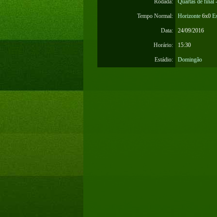
Rodada:
Quartas de final 
Tempo Normal:
Horizonte
6x0
Es
Data:
24/09/2016
Horário:
15:30
Estádio:
Domingão