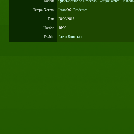
Rodada:
Quadrangular de Descenso - Grupo: Único - 4ª Roda
Tempo Normal:
Icasa
0x2
Tiradentes
Data:
20/03/2016
Horário:
16:00
Estádio:
Arena Romeirão