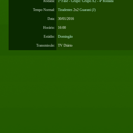
Rodada:
1ª Fase - Grupo: Grupo A2 - 4ª Rodada
Tempo Normal:
Tiradentes
2x2
Guarani (J)
Data:
30/01/2016
Horário:
16:00
Estádio:
Domingão
Transmissão:
TV Diário