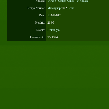
Rodada:
1ª Fase - Grupo: Único - 2ª Rodada
Tempo Normal:
Maranguape
0x2
Ceará
Data:
18/01/2017
Horário:
21:00
Estádio:
Domingão
Transmissão:
TV Diário