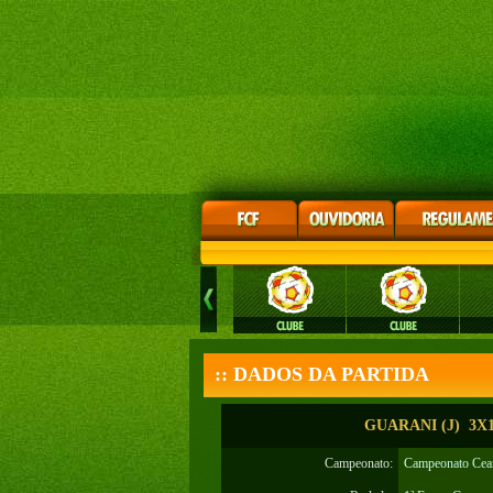
:: DADOS DA PARTIDA
GUARANI (J) 3X
Campeonato:
Campeonato Cear