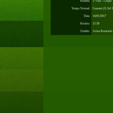
Rodada:
1ª Fase - Grupo:
Tempo Normal:
Guarani (J)
3x1
Data:
14/01/2017
Horário:
15:30
Estádio:
Arena Romeirão