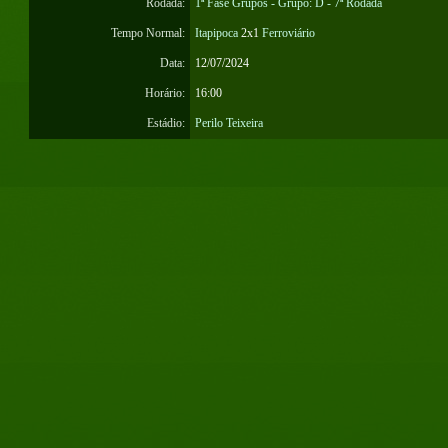
Rodada:
1ª Fase Grupos - Grupo: D - 7ª Rodada
Tempo Normal:
Itapipoca
2x1
Ferroviário
Data:
12/07/2024
Horário:
16:00
Estádio:
Perilo Teixeira