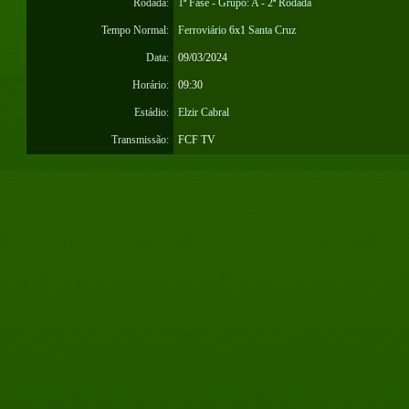
Rodada:
1ª Fase - Grupo: A - 2ª Rodada
Tempo Normal:
Ferroviário
6x1
Santa Cruz
Data:
09/03/2024
Horário:
09:30
Estádio:
Elzir Cabral
Transmissão:
FCF TV