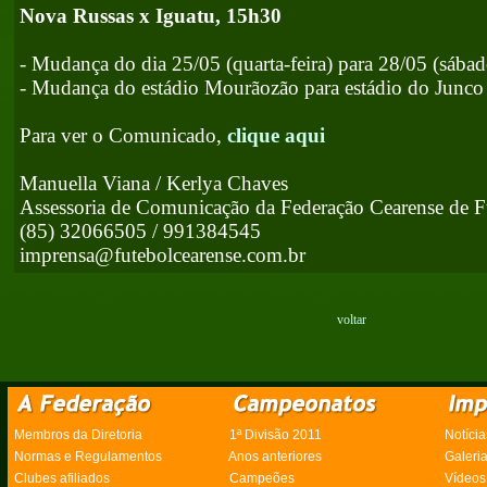
Nova Russas x Iguatu, 15h30
- Mudança do dia 25/05 (quarta-feira) para 28/05 (sábad
- Mudança do estádio Mourãozão para estádio do Junco
Para ver o Comunicado,
clique aqui
Manuella Viana / Kerlya Chaves
Assessoria de Comunicação da Federação Cearense de F
(85) 32066505 / 991384545
imprensa@futebolcearense.com.br
voltar
Membros da Diretoria
1ª Divisão 2011
Notícia
Normas e Regulamentos
Anos anteriores
Galeri
Clubes afiliados
Campeões
Vídeos