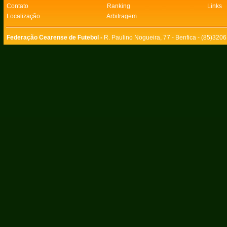
Contato
Ranking
Links
Localização
Arbitragem
Federação Cearense de Futebol -
R. Paulino Nogueira, 77 - Benfica - (85)320