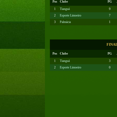
Pos
Clube
PG
1
Tianguá
9
2
Esporte Limoeiro
7
3
Palmácia
1
FINA
Pos
Clube
PG
1
Tianguá
3
2
Esporte Limoeiro
0