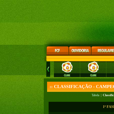
:: CLASSIFICAÇÃO - CAMPE
Tabela
|
Classifi
1ª FA