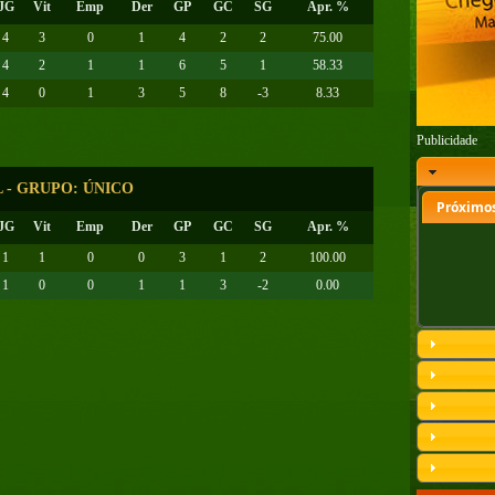
JG
Vit
Emp
Der
GP
GC
SG
Apr. %
4
3
0
1
4
2
2
75.00
4
2
1
1
6
5
1
58.33
4
0
1
3
5
8
-3
8.33
Publicidade
L - GRUPO: ÚNICO
Próximos
JG
Vit
Emp
Der
GP
GC
SG
Apr. %
1
1
0
0
3
1
2
100.00
1
0
0
1
1
3
-2
0.00