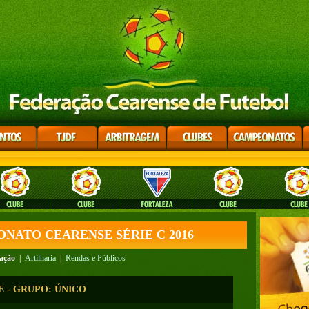
ONATO CEARENSE SÉRIE C 2016
cação
|
Artilharia
|
Rendas e Públicos
SE - GRUPO: ÚNICO