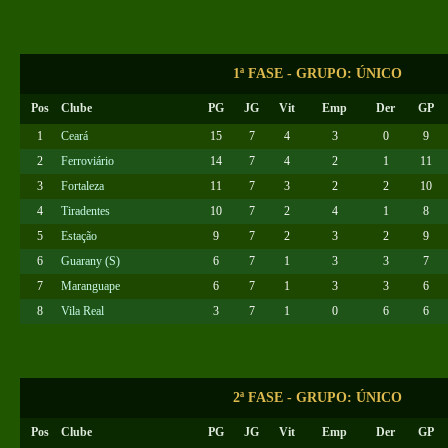
1ª FASE - GRUPO: ÚNICO
Pos
Clube
PG
JG
Vit
Emp
Der
GP
1
Ceará
15
7
4
3
0
9
2
Ferroviário
14
7
4
2
1
11
3
Fortaleza
11
7
3
2
2
10
4
Tiradentes
10
7
2
4
1
8
5
Estação
9
7
2
3
2
9
6
Guarany (S)
6
7
1
3
3
7
7
Maranguape
6
7
1
3
3
6
8
Vila Real
3
7
1
0
6
6
2ª FASE - GRUPO: ÚNICO
Pos
Clube
PG
JG
Vit
Emp
Der
GP