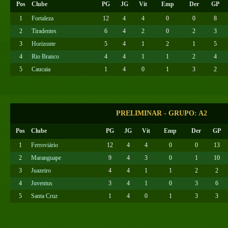
Pos
Clube
PG
JG
Vit
Emp
Der
GP
1
Fortaleza
12
4
4
0
0
8
2
Tiradentes
6
4
2
0
2
3
3
Horizonte
5
4
1
2
1
5
4
Rio Branco
4
4
1
1
2
4
5
Caucaia
1
4
0
1
3
2
PRELIMINAR - GRUPO: A2
Pos
Clube
PG
JG
Vit
Emp
Der
GP
1
Ferroviário
12
4
4
0
0
13
2
Maranguape
9
4
3
0
1
10
3
Juazeiro
4
4
1
1
2
2
4
Juventus
3
4
1
0
3
6
5
Santa Cruz
1
4
0
1
3
3