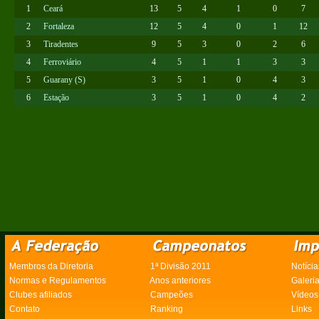
1
Ceará
13
5
4
1
0
7
2
Fortaleza
12
5
4
0
1
12
3
Tiradentes
9
5
3
0
2
6
4
Ferroviário
4
5
1
1
3
3
5
Guarany (S)
3
5
1
0
4
3
6
Estação
3
5
1
0
4
2
Membros da Diretoria
1ª Divisão 2011
Notícia
Normas e Regulamentos
Anos anteriores
Galeri
Clubes afiliados
Campeões
Vídeos
Contato
Ranking
Links