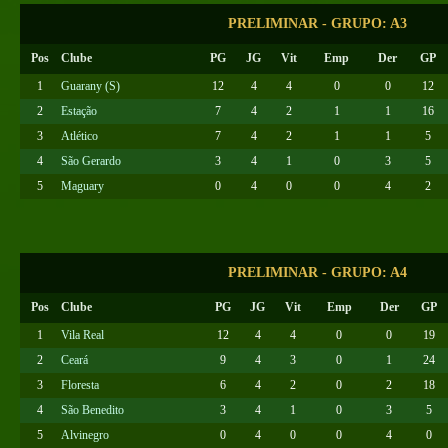
PRELIMINAR - GRUPO: A3
Pos
Clube
PG
JG
Vit
Emp
Der
GP
1
Guarany (S)
12
4
4
0
0
12
2
Estação
7
4
2
1
1
16
3
Atlético
7
4
2
1
1
5
4
São Gerardo
3
4
1
0
3
5
5
Maguary
0
4
0
0
4
2
PRELIMINAR - GRUPO: A4
Pos
Clube
PG
JG
Vit
Emp
Der
GP
1
Vila Real
12
4
4
0
0
19
2
Ceará
9
4
3
0
1
24
3
Floresta
6
4
2
0
2
18
4
São Benedito
3
4
1
0
3
5
5
Alvinegro
0
4
0
0
4
0