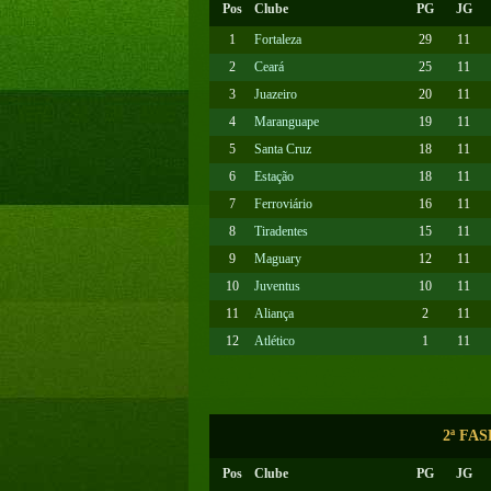
Pos
Clube
PG
JG
1
Fortaleza
29
11
2
Ceará
25
11
3
Juazeiro
20
11
4
Maranguape
19
11
5
Santa Cruz
18
11
6
Estação
18
11
7
Ferroviário
16
11
8
Tiradentes
15
11
9
Maguary
12
11
10
Juventus
10
11
11
Aliança
2
11
12
Atlético
1
11
2ª FA
Pos
Clube
PG
JG