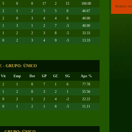
5
0
0
17
2
15
100.00
2
1
2
5
5
0
46.67
2
0
3
4
4
0
40.00
1
3
1
2
7
-5
40.00
1
2
2
3
8
-5
33.33
0
2
3
4
9
-5
13.33
SE - GRUPO: ÚNICO
Vit
Emp
Der
GP
GC
SG
Apr. %
2
1
0
7
1
6
77.78
1
2
0
3
2
1
55.56
0
2
1
2
4
-2
22.22
0
1
2
1
6
-5
11.11
L - GRUPO: ÚNICO