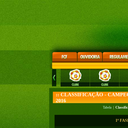
:: CLASSIFICAÇÃO - CAMP
2016
Tabela
|
Classifi
1ª FA