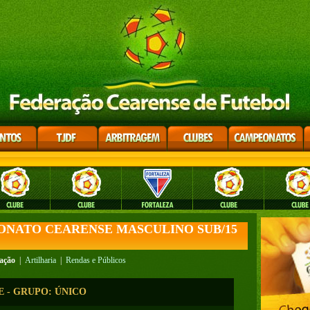
EONATO CEARENSE MASCULINO SUB/15
cação
|
Artilharia
|
Rendas e Públicos
SE - GRUPO: ÚNICO