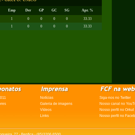
Emp
Der
GP
GC
SG
Apr. %
1
0
0
0
0
33.33
1
0
0
0
0
33.33
2011
Notícias
Siga-nos no Twitter
ores
Galeria de imagens
Nosso canal no YouT
Vídeos
Nosso perfil no Orkut
Links
Nosso perfil no Face
ogueira, 77 - Benfica - (85)3206.6500