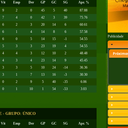
Vit
Emp
Der
GP
GC
SG
Apr. %
9
2
0
45
5
40
87.88
7
4
0
42
3
39
75.76
6
2
3
20
14
6
60.61
6
1
4
14
8
6
57.58
Publicidade
6
0
5
14
15
-1
54.55
5
3
3
23
19
4
54.55
4
4
3
12
10
2
48.48
Próximos
4
3
4
23
14
9
45.45
3
3
5
10
24
-14
36.36
3
1
7
13
16
-3
30.30
0
2
9
5
40
-35
6.06
0
1
10
1
54
-53
3.03
SE - GRUPO: ÚNICO
Vit
Emp
Der
GP
GC
SG
Apr. %