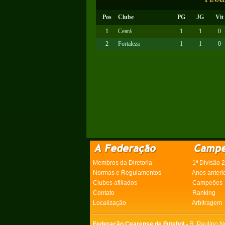
Pos
Clube
PG
JG
Vit
1
Ceará
1
1
0
2
Fortaleza
1
1
0
Membros da Diretoria
1ª Divisão 
Normas e Regulamentos
Anos anteri
Clubes afiliados
Campeões
Contato
Ranking
Localização
Arbitragem
Federação Cearense de Futebol -
R. Paulino N