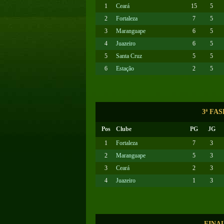
1
Ceará
15
5
2
Fortaleza
7
5
3
Maranguape
6
5
4
Juazeiro
6
5
5
Santa Cruz
5
5
6
Estação
2
5
3ª FA
Pos
Clube
PG
JG
1
Fortaleza
7
3
2
Maranguape
5
3
3
Ceará
2
3
4
Juazeiro
1
3
FINA